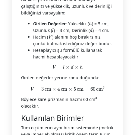
çalıştığınızı ve yükseklik, uzunluk ve derinliği
bildiğinizi varsayalım:
h
Girilen Değerler
: Yükseklik (
) = 5 cm,
l
d
Uzunluk (
) = 3 cm, Derinlik (
) = 4 cm.
V
Hacim (
) alanını boş bırakırsınız
çünkü bulmak istediğiniz değer budur.
Hesaplayıcı şu formülü kullanarak
hacmi hesaplayacaktır:
V
=
l
×
d
×
h
Girilen değerler yerine konulduğunda:
V
=
3
cm
×
4
cm
×
5
cm
=
60
cm
3
3
Böylece kare prizmanın hacmi 60 cm
olacaktır.
Kullanılan Birimler
Tüm ölçümlerin aynı birim sisteminde (metrik
veya imperial) olması kritik önem taşır. Birim