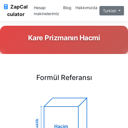
ZapCal
Hesap
Blog
Hakkımızda
Turkish
culator
makinelerimiz
Kare Prizmanın Hacmi
Formül Referansı
Yükseklik
Hacim