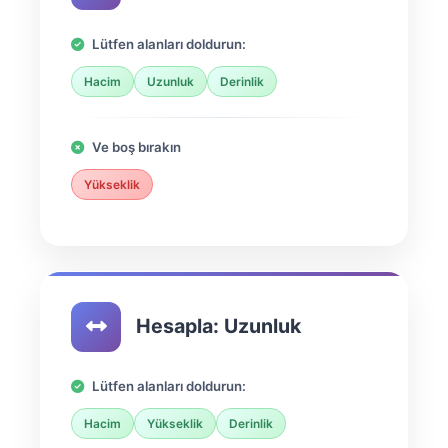
Lütfen alanları doldurun:
Hacim
Uzunluk
Derinlik
Ve boş bırakın
Yükseklik
Hesapla: Uzunluk
Lütfen alanları doldurun:
Hacim
Yükseklik
Derinlik