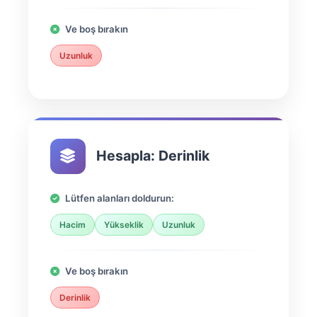
Ve boş bırakın
Uzunluk
Hesapla: Derinlik
Lütfen alanları doldurun:
Hacim
Yükseklik
Uzunluk
Ve boş bırakın
Derinlik