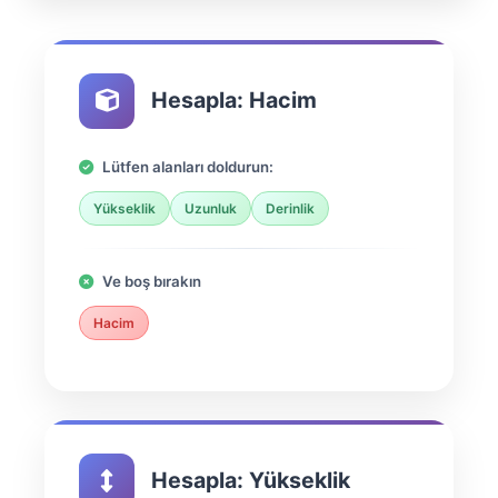
Hesapla: Hacim
Lütfen alanları doldurun:
Yükseklik
Uzunluk
Derinlik
Ve boş bırakın
Hacim
Hesapla: Yükseklik