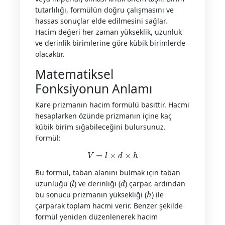
tutarlılığı, formülün doğru çalışmasını ve
hassas sonuçlar elde edilmesini sağlar.
Hacim değeri her zaman yükseklik, uzunluk
ve derinlik birimlerine göre kübik birimlerde
olacaktır.
Matematiksel
Fonksiyonun Anlamı
Kare prizmanın hacim formülü basittir. Hacmi
hesaplarken özünde prizmanın içine kaç
kübik birim sığabileceğini bulursunuz.
Formül:
V
=
l
×
d
×
h
Bu formül, taban alanını bulmak için taban
l
d
uzunluğu (
) ve derinliği (
) çarpar, ardından
h
bu sonucu prizmanın yüksekliği (
) ile
çarparak toplam hacmi verir. Benzer şekilde
formül yeniden düzenlenerek hacim