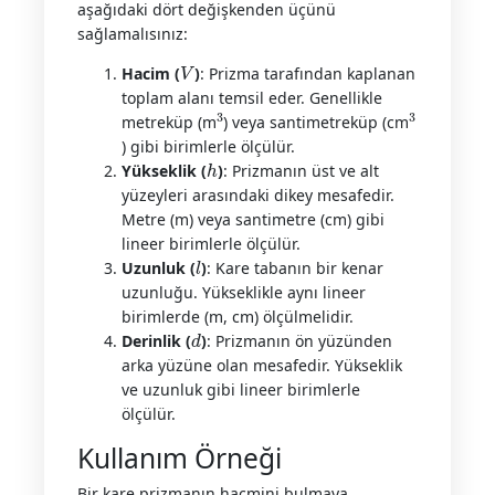
aşağıdaki dört değişkenden üçünü
sağlamalısınız:
V
Hacim (
)
: Prizma tarafından kaplanan
toplam alanı temsil eder. Genellikle
3
3
metreküp (m
) veya santimetreküp (cm
) gibi birimlerle ölçülür.
h
Yükseklik (
)
: Prizmanın üst ve alt
yüzeyleri arasındaki dikey mesafedir.
Metre (m) veya santimetre (cm) gibi
lineer birimlerle ölçülür.
l
Uzunluk (
)
: Kare tabanın bir kenar
uzunluğu. Yükseklikle aynı lineer
birimlerde (m, cm) ölçülmelidir.
d
Derinlik (
)
: Prizmanın ön yüzünden
arka yüzüne olan mesafedir. Yükseklik
ve uzunluk gibi lineer birimlerle
ölçülür.
Kullanım Örneği
Bir kare prizmanın hacmini bulmaya