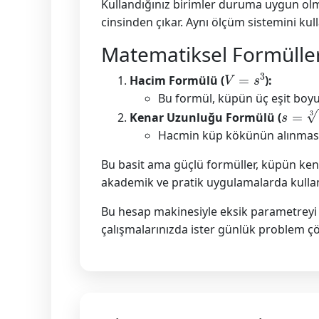
Kullandığınız birimler duruma uygun olm
cinsinden çıkar. Aynı ölçüm sistemini kull
Matematiksel Formülle
V
=
s
3
Hacim Formülü (
):
Bu formül, küpün üç eşit boyut
s
=
V
3
Kenar Uzunluğu Formülü (
Hacmin küp kökünün alınmasıyl
Bu basit ama güçlü formüller, küpün ke
akademik ve pratik uygulamalarda kullanış
Bu hesap makinesiyle eksik parametreyi h
çalışmalarınızda ister günlük problem çöz