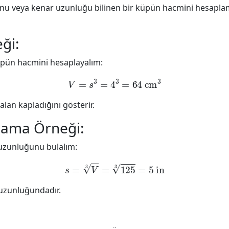
nu veya kenar uzunluğu bilinen bir küpün hacmini hesaplam
ği:
üpün hacmini hesaplayalım:
V
=
s
3
=
4
3
=
64
cm
3
an kapladığını gösterir.
lama Örneği:
uzunluğunu bulalım:
s
=
V
3
=
125
3
=
5
in
 uzunluğundadır.