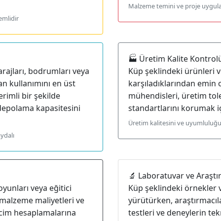
Malzeme temini ve proje uygula
emlidir
🏭 Üretim Kalite Kontrol
rajları, bodrumları veya
Küp şeklindeki ürünleri v
an kullanımını en üst
karşıladıklarından emin o
rimli bir şekilde
mühendisleri, üretim tol
 depolama kapasitesini
standartlarını korumak iç
Üretim kalitesini ve uyumluluğu
ydalı
🔬 Laboratuvar ve Araşt
yunları veya eğitici
Küp şeklindeki örnekler 
 malzeme maliyetleri ve
yürütürken, araştırmacıl
acim hesaplamalarına
testleri ve deneylerin tek