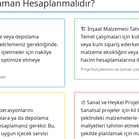
aman Hesaplanmalıdır?
🏗️ İnşaat Malzemesi Tah
ne veya depolama
Temel çalışmaları için kü
elirlemeniz gerektiğinde.
veya kum sipariş ederken
işletmeler için nakliye
malzeme eksikliğini veya 
nı optimize etmeye
hacim hesaplamalarına iht
Proje bütçelemesi ve zaman çizel
idir
🎨 Sanat ve Heykel Projel
operasyonlarını
Sanatsal projeler için kil
ulara ya da depolama
şeklindeki malzemelerle ça
esaplamanız gerekir. Bu,
maliyetleri tahmin etmek v
uygun içecek servisi
şekilde planlamak için m