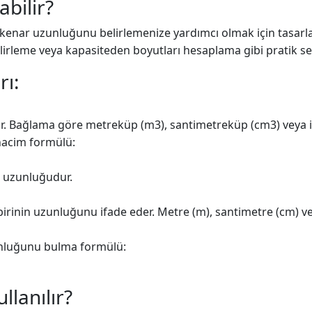
bilir?
nar uzunluğunu belirlemenize yardımcı olmak için tasarlanm
lirleme veya kapasiteden boyutları hesaplama gibi pratik sen
rı:
r. Bağlama göre metreküp (m3), santimetreküp (cm3) veya inç
hacim formülü:
n uzunluğudur.
rinin uzunluğunu ifade eder. Metre (m), santimetre (cm) veya
unluğunu bulma formülü:
llanılır?