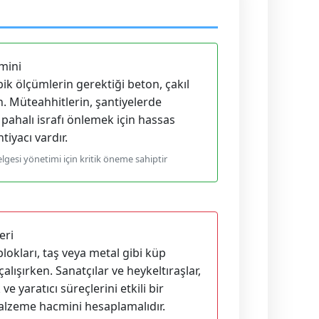
mini
bik ölçümlerin gerektiği beton, çakıl
. Müteahhitlerin, şantiyelerde
pahalı israfı önlemek için hassas
iyacı vardır.
gesi yönetimi için kritik öneme sahiptir
eri
 blokları, taş veya metal gibi küp
lışırken. Sanatçılar ve heykeltıraşlar,
e yaratıcı süreçlerini etkili bir
alzeme hacmini hesaplamalıdır.