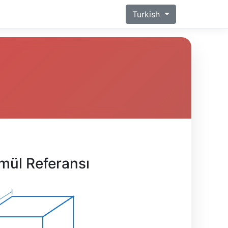
Turkish
mül Referansı