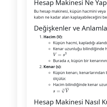
Hesap Makinesi Ne Yapa
Bu hesap makinesi, küpün hacmini veya ke
kabın ne kadar alan kaplayabileceğini be
Değişkenler ve Anlamla
Hacim (V):
Küpün hacmi, kapladığı alandı
Kenar uzunluğu bilindiğinde 
V
=
s
3
s
Burada
, küpün bir kenarını
Kenar (s):
Küpün kenarı, kenarlarından bi
ölçülür.
Hacim bilindiğinde kenar uz
s
=
V
3
Hesap Makinesi Nasıl Ku