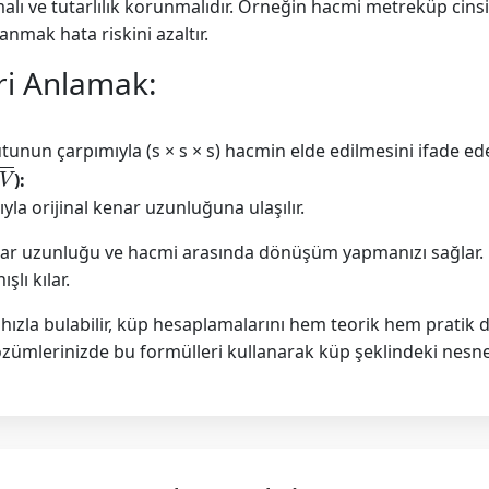
alı ve tutarlılık korunmalıdır. Örneğin hacmi metreküp cin
anmak hata riskini azaltır.
ri Anlamak:
unun çarpımıyla (s × s × s) hacmin elde edilmesini ifade ede
):
a orijinal kenar uzunluğuna ulaşılır.
nar uzunluğu ve hacmi arasında dönüşüm yapmanızı sağlar. 
lı kılar.
ızla bulabilir, küp hesaplamalarını hem teorik hem pratik d
ümlerinizde bu formülleri kullanarak küp şeklindeki nesnelerle