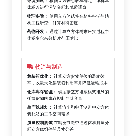
环境测试：
根据立方岩心取样确定土壤样本
体积以进行污染分析和地质调查
物理实验：
使用立方体试件在材料科学与结
构工程研究中计算材料密度
药物开发：
通过计算立方体粉末压实过程中
体积变化来分析片剂压缩比
物流与制造
集装箱优化：
计算立方货物单位的装箱效
率，以最大化集装箱利用率并降低运输成本
仓库库存管理：
确定按立方堆放模式排列的
托盘货物的库存控制存储容量
生产线规划：
计算汽车和电子制造中立方体
装配站的工作空间需求
质量控制测试
在精密制造中通过体积测量分
析立方体组件的尺寸公差