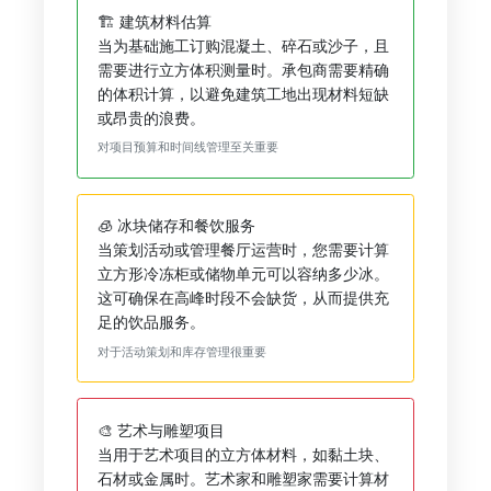
🏗️ 建筑材料估算
当为基础施工订购混凝土、碎石或沙子，且
需要进行立方体积测量时。承包商需要精确
的体积计算，以避免建筑工地出现材料短缺
或昂贵的浪费。
对项目预算和时间线管理至关重要
🧊 冰块储存和餐饮服务
当策划活动或管理餐厅运营时，您需要计算
立方形冷冻柜或储物单元可以容纳多少冰。
这可确保在高峰时段不会缺货，从而提供充
足的饮品服务。
对于活动策划和库存管理很重要
🎨 艺术与雕塑项目
当用于艺术项目的立方体材料，如黏土块、
石材或金属时。艺术家和雕塑家需要计算材