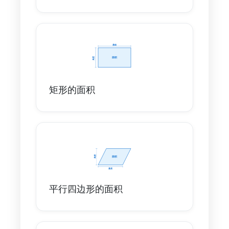
矩形的面积
平行四边形的面积