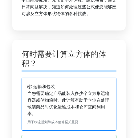
日常问题解决，知道如何处理这些公式使您能够应
对涉及立方体形状物体的各种挑战。
何时需要计算立方体的体
积？
📦 运输和包装
当您需要确定产品能装入多少个立方形运输
容器或储物箱时。此计算有助于企业在处理
散装商品时优化运输成本和仓库空间利用
率。
用于物流规划和成本估算至关重要