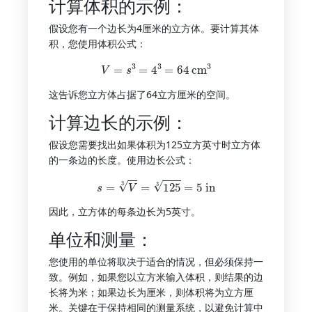
计算体积的示例：
假设您有一个边长为4厘米的立方体。要计算其体
积，您使用体积公式：
V
=
s
3
=
4
3
=
64
cm
3
这告诉您立方体占据了64立方厘米的空间。
计算边长的示例：
假设您需要找出如果体积为125立方英寸时立方体
的一条边的长度。使用边长公式：
s
=
V
3
=
125
3
=
5
in
因此，立方体的每条边长为5英寸。
单位和测量：
您使用的单位将取决于适合的情况，但必须保持一
致。例如，如果您以立方米输入体积，则结果的边
长将为米；如果边长为厘米，则体积将为立方厘
米。关键在于保持相同的测量系统，以避免计算中