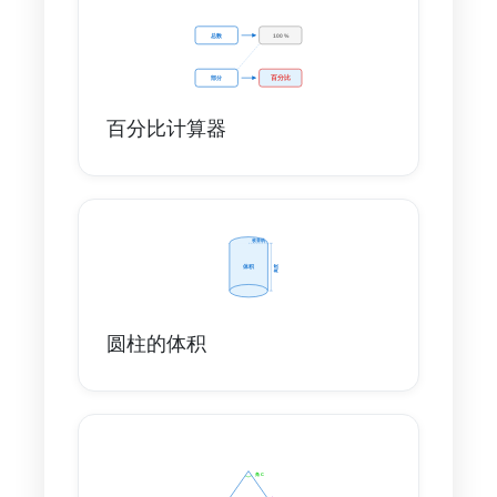
百分比计算器
圆柱的体积