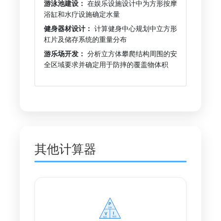
游泳池建设：
在娱乐设施设计中为方形按摩
浴缸和水疗设施确定水量
健身器材设计：
计算健身中心规划中立方形
杠片及储存系统的重量分布
游乐场开发：
分析立方体攀爬结构周围的安
全区域要求并确定用于防摔的覆盖物体积
其他计算器