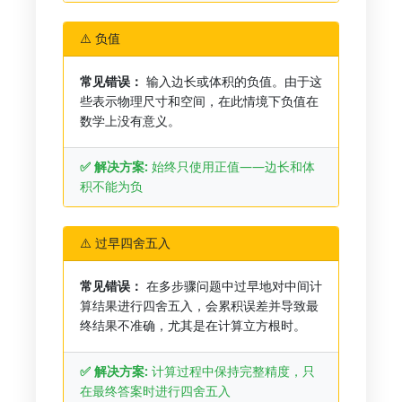
⚠️ 负值
常见错误：
输入边长或体积的负值。由于这
些表示物理尺寸和空间，在此情境下负值在
数学上没有意义。
✅ 解决方案:
始终只使用正值——边长和体
积不能为负
⚠️ 过早四舍五入
常见错误：
在多步骤问题中过早地对中间计
算结果进行四舍五入，会累积误差并导致最
终结果不准确，尤其是在计算立方根时。
✅ 解决方案:
计算过程中保持完整精度，只
在最终答案时进行四舍五入