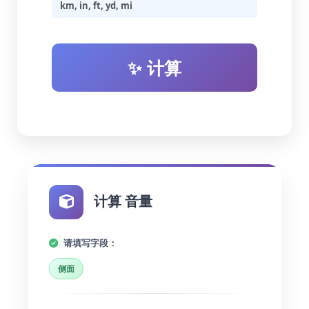
km, in, ft, yd, mi
✨ 计算
计算 音量
请填写字段：
侧面