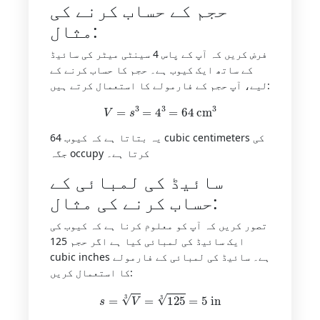
حجم کے حساب کرنے کی
مثال:
فرض کریں کہ آپ کے پاس 4 سینٹی میٹر کی سائیڈ
کے ساتھ ایک کیوب ہے۔ حجم کا حساب کرنے کے
لیے، آپ حجم کے فارمولے کا استعمال کرتے ہیں:
V
=
s
3
=
4
3
=
64
cm
3
یہ بتاتا ہے کہ کیوب 64 cubic centimeters کی
جگہ occupy کرتا ہے۔
سائیڈ کی لمبائی کے
حساب کرنے کی مثال:
تصور کریں کہ آپ کو معلوم کرنا ہے کہ کیوب کی
ایک سائیڈ کی لمبائی کیا ہے اگر حجم 125
cubic inches ہے۔ سائیڈ کی لمبائی کے فارمولے
کا استعمال کریں:
s
=
V
3
=
125
3
=
5
in