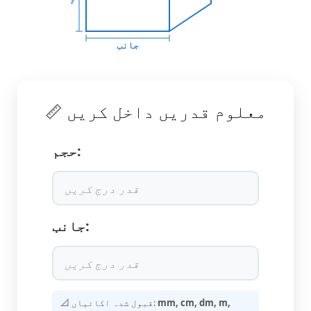
جانب
📏 معلوم قدریں داخل کریں
حجم:
جانب:
mm, cm, dm, m,
📐 قبول شدہ اکائیاں: