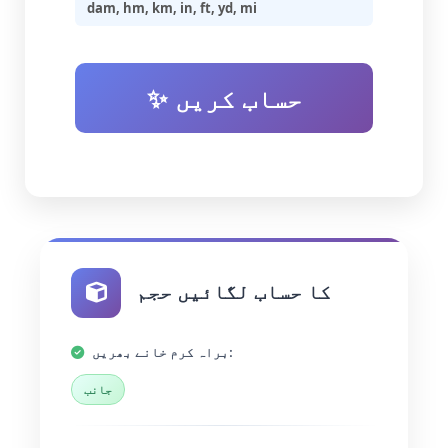
dam, hm, km, in, ft, yd, mi
✨ حساب کریں
کا حساب لگائیں حجم
براہ کرم خانے بھریں:
جانب