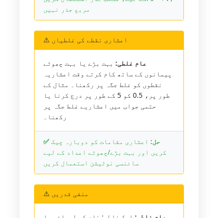
مربع جذر نہیں
⚠️ اعشاری نقطے کی غلطیاں
عام غلطی:
بہت بڑے یا بہت چھوٹے
پیمانوں کے ساتھ کام کرتے وقت اعشاریہ
نقطوں کو غلط جگہ پر رکھنا۔ مثال کے
طور پر، 0.5 کو 5 کے طور پر درج کرنا یا
حتمی جواب میں اعشاریے غلط جگہ پر
رکھنا۔
✅ حل:
اعشاری مقامات کو دوبارہ چیک
کریں اور بہت بڑے/چھوٹے اعداد کے لیے
سائنسی نوٹیشن استعمال کریں
⚠️ منفی قدریں
عام غلطی:
ایک غلطی: ضلع کی لمبائی یا