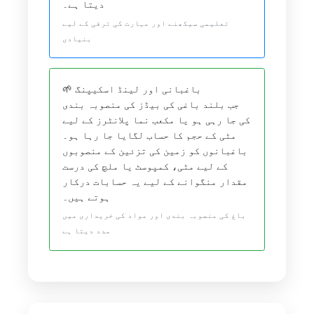
دیتا ہے۔
تعلیمی سیکھنے اور مہارت کی ترقی کے لیے
بنیادی
🌱 باغبانی اور لینڈ اسکیپنگ
جب بلند باغی کی بیڈز کی منصوبہ بندی
کی جا رہی ہو یا مکعب نما پلانٹرز کے لیے
مٹی کے حجم کا حساب لگایا جا رہا ہو۔
باغبانوں کو زمین کی تزئین کے منصوبوں
کے لیے مٹی، کمپوسٹ یا ملچ کی درست
مقدار منگوانے کے لیے یہ حسابات درکار
ہوتے ہیں۔
باغ کی منصوبہ بندی اور مواد کی خریداری میں
مدد دیتا ہے