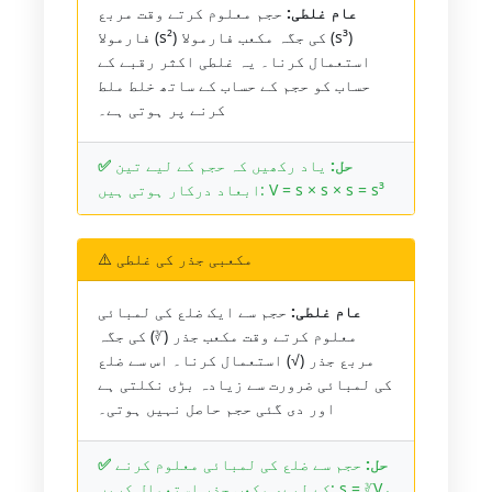
عام غلطی:
حجم معلوم کرتے وقت مربع
فارمولا (s²) کی جگہ مکعب فارمولا (s³)
استعمال کرنا۔ یہ غلطی اکثر رقبے کے
حساب کو حجم کے حساب کے ساتھ خلط ملط
کرنے پر ہوتی ہے۔
✅ حل:
یاد رکھیں کہ حجم کے لیے تین
ابعاد درکار ہوتی ہیں: V = s × s × s = s³
⚠️ مکعبی جذر کی غلطی
عام غلطی:
حجم سے ایک ضلع کی لمبائی
معلوم کرتے وقت مکعب جذر (∛) کی جگہ
مربع جذر (√) استعمال کرنا۔ اس سے ضلع
کی لمبائی ضرورت سے زیادہ بڑی نکلتی ہے
اور دی گئی حجم حاصل نہیں ہوتی۔
✅ حل:
حجم سے ضلع کی لمبائی معلوم کرنے
کے لیے، مکعب جذر استعمال کریں: s = ∛V،