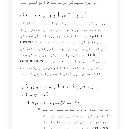
اس طرح کیوب کی ہر سائیڈ 5 انچ لمبی ہے۔
یونٹس اور پیمائش:
جو یونٹس آپ استعمال کریں گے وہ صورتحال کے
لیے مناسب ہوں گے، لیکن انہیں مستقل ہونا
چاہیے۔ مثال کے طور پر، اگر آپ حجم کو cubic
meters میں داخل کرتے ہیں، تو نتیجۂ سائیڈ
کی لمبائی میٹر میں ہوگا، اور اگر سائیڈ کی
لمبائی سینٹی میٹر میں ہے، تو حجم cubic
centimeters میں ہوگا۔ یہاں اہم بات یہ ہے کہ
ایک ہی پیمائش کے نظام کو برقرار رکھنا ہے
تاکہ حساب میں کوئی الجھن یا غلطی نہ ہو۔
ریاضی کے فارمولوں کو
سمجھنا:
V
=
s
3
):
حجم کا فارمولا (
یہ فارمولا اس وجہ سے سامنے آتا ہے
کہ کیوب کی تین جہتیں ہیں، ہر ایک
برابر لمبائی کی ہیں۔ ایک سائیڈ
کو خود سے دو بار ضرب دینا (s × s ×