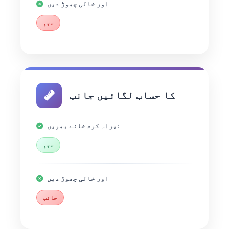
اور خالی چھوڑ دیں
حجم
کا حساب لگائیں جانب
براہ کرم خانے بھریں:
حجم
اور خالی چھوڑ دیں
جانب