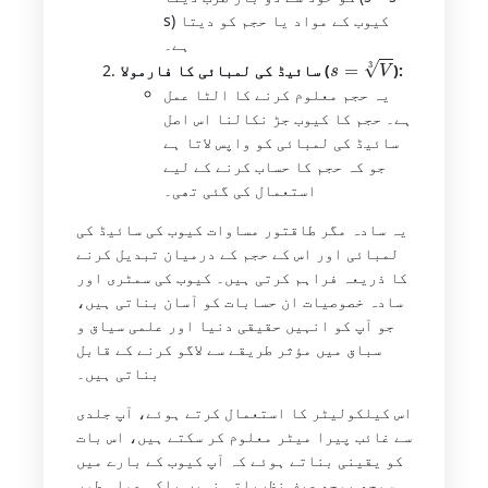
s) کیوب کے مواد یا حجم کو دیتا
ہے۔
s
=
V
3
):
سائیڈ کی لمبائی کا فارمولا (
یہ حجم معلوم کرنے کا الٹا عمل
ہے۔ حجم کا کیوب جڑ نکالنا اس اصل
سائیڈ کی لمبائی کو واپس لاتا ہے
جو کہ حجم کا حساب کرنے کے لیے
استعمال کی گئی تھی۔
یہ سادہ مگر طاقتور مساوات کیوب کی سائیڈ کی
لمبائی اور اس کے حجم کے درمیان تبدیل کرنے
کا ذریعہ فراہم کرتی ہیں۔ کیوب کی سمٹری اور
سادہ خصوصیات ان حسابات کو آسان بناتی ہیں،
جو آپ کو انہیں حقیقی دنیا اور علمی سیاق و
سباق میں مؤثر طریقے سے لاگو کرنے کے قابل
بناتی ہیں۔
اس کیلکولیٹر کا استعمال کرتے ہوئے، آپ جلدی
سے غائب پیرا میٹر معلوم کر سکتے ہیں، اس بات
کو یقینی بناتے ہوئے کہ آپ کیوب کے بارے میں
سمجھ بوجھ صرف نظریاتی نہیں بلکہ عملی طور