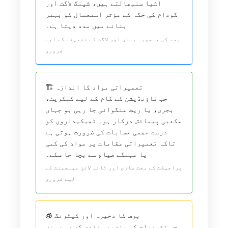
اشیا سنبھالتے ہیں، شپنگ لاگت اور
گودام کی جگہ کے مؤثر استعمال کو بہتر
بنانے میں مدد دیتا ہے۔
رسد کی منصوبہ بندی اور لاگت کے تخمینے کے لیے
ضروری
🏗️ تعمیراتی مواد کا اندازہ
جب فاؤنڈیشن کے کام کے لیے کنکریٹ،
بجری، یا ریت منگوائی جا رہی ہو جہاں
مکعبی پیمائش درکار ہو۔ ٹھیکیداروں کو
درست حجمی حسابات کی ضرورت ہوتی ہے
تاکہ تعمیراتی مقامات پر مواد کی کمی
یا مہنگے ضیاع سے بچا جا سکے۔
پراجیکٹ کے بجٹ سازی اور ٹائم لائن مینجمنٹ کے
لیے ضروری
🧊 برف کا ذخیرہ اور کیٹرنگ
جب تقریبات کی منصوبہ بندی کر رہے ہوں