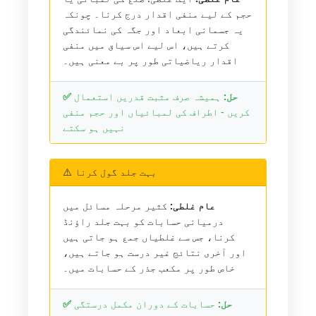
حجم کے لیے منفی اقدار درج کرنا۔ چونکہ
یہ جسمانی ابعاد اور جگہ کی نمائندگی
کرتے ہیں، اس لیے اس سیاق میں منفی
اقدار ریاضیاتی طور پر بے معنی ہیں۔
✅ حل:
ہمیشہ صرف مثبت قدریں استعمال
کریں - اطراف کی لمبائیاں اور حجم منفی
نہیں ہو سکتے
⚠️ بہت جلد گول کرنا
عام غلطی:
کثیر مرحلہ مسائل میں
درمیانی حسابات کو بہت جلد راؤنڈ
کرنا، جس سے غلطیاں جمع ہو جاتی ہیں
اور آخری نتائج غیر درست ہو جاتے ہیں،
خاص طور پر مکعب جذر کے حسابات میں۔
✅ حل:
حسابات کے دوران مکمل درستگی