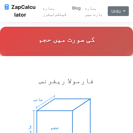
ZapCalcu
ہمارے
Blog
ہمارے
Urdu
بارے میں
کیلکولیٹرز
lator
کی صورت میں حجم
فارمولا ریفرنس
جانب
حجم
جانب