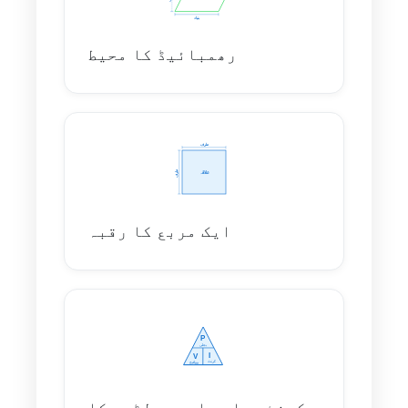
رھمبائیڈ کا محیط
ایک مربع کا رقبہ
کرنٹ، پاور اور وولٹیج کا