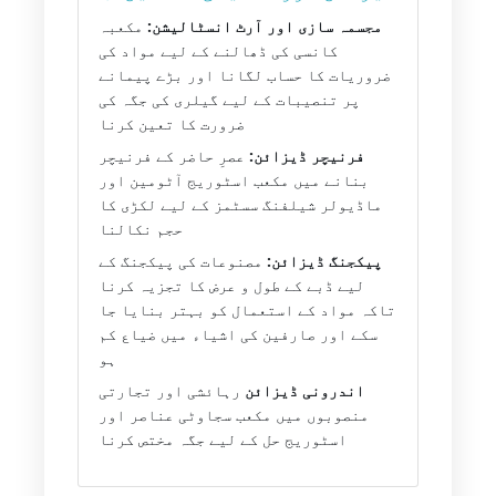
مجسمہ سازی اور آرٹ انسٹالیشن:
مکعبہ
کانسی کی ڈھالنے کے لیے مواد کی
ضروریات کا حساب لگانا اور بڑے پیمانے
پر تنصیبات کے لیے گیلری کی جگہ کی
ضرورت کا تعین کرنا
فرنیچر ڈیزائن:
عصرِ حاضر کے فرنیچر
بنانے میں مکعب اسٹوریج آٹومین اور
ماڈیولر شیلفنگ سسٹمز کے لیے لکڑی کا
حجم نکالنا
پیکجنگ ڈیزائن:
مصنوعات کی پیکجنگ کے
لیے ڈبے کے طول و عرض کا تجزیہ کرنا
تاکہ مواد کے استعمال کو بہتر بنایا جا
سکے اور صارفین کی اشیاء میں ضیاع کم
ہو
اندرونی ڈیزائن
رہائشی اور تجارتی
منصوبوں میں مکعب سجاوٹی عناصر اور
اسٹوریج حل کے لیے جگہ مختص کرنا