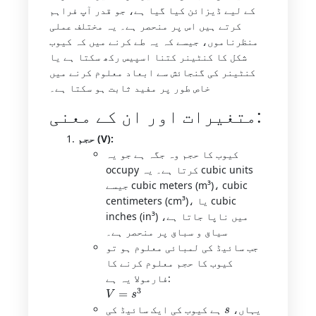
کے لیے ڈیزائن کیا گیا ہے، جو قدر آپ فراہم
کرتے ہیں اس پر منحصر ہے۔ یہ مختلف عملی
منظرناموں، جیسے کہ یہ طے کرنے میں کہ کیوب
شکل کا کنٹینر کتنا اسپیس رکھ سکتا ہے یا
کنٹینر کی گنجائش سے ابعاد معلوم کرنے میں
خاص طور پر مفید ثابت ہو سکتا ہے۔
متغیرات اور ان کے معنی:
حجم (V):
کیوب کا حجم وہ جگہ ہے جو یہ
occupy کرتا ہے۔ یہ cubic units
جیسے cubic meters (m³)، cubic
centimeters (cm³)، یا cubic
inches (in³) میں ناپا جاتا ہے،
سیاق و سباق پر منحصر ہے۔
جب سائیڈ کی لمبائی معلوم ہو تو
کیوب کا حجم معلوم کرنے کا
فارمولا یہ ہے:
V
=
s
3
s
یہاں،
ہے کیوب کی ایک سائیڈ کی