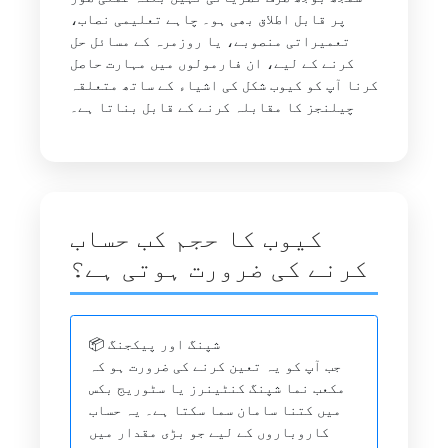
پر قابل اطلاق بھی ہو۔ چاہے تعلیمی نصاب،
تعمیراتی منصوبے، یا روزمرہ کے مسائل حل
کرنے کے لیے، ان فارمولوں میں مہارت حاصل
کرنا آپ کو کیوب شکل کی اشیاء کے ساتھ متعلقہ
چیلنجز کا مقابلہ کرنے کے قابل بناتا ہے۔
کیوب کا حجم کب حساب
کرنے کی ضرورت ہوتی ہے؟
📦 شپنگ اور پیکجنگ
جب آپ کو یہ تعین کرنے کی ضرورت ہو کہ
مکعب نما شپنگ کنٹینرز یا سٹوریج بکس
میں کتنا سامان سما سکتا ہے۔ یہ حساب
کاروباروں کے لیے جو بڑی مقدار میں