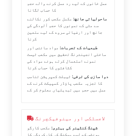
عمل خانوں کے لیے رد عمل کرنے والے حجم
کا حساب لگانا
ماحولیاتی جانچ:
مکمل مکعب کور نکالنے
سے مٹی کے نمونوں کا حجم آلودگی کی
جانچ اور ارضیاتی سروے کے لیے متعین
کرنا
طبعیات کے تجربات:
مواد سائنس اور
ساختی انجینئرنگ تحقیق میں مکعب ٹیسٹ
نمونے استعمال کرتے ہوئے مواد کی
کثافتوں کا حساب کرنا
دوا سازی کی ترقی:
ٹیبلٹ کمپریشن تناسب
کا تجزیہ مکعب پاؤڈر کمپیکٹ کرنے کے
عمل میں حجم میں تبدیلیاں معلوم کر کے
لاجسٹکس اور مینوفیکچرنگ
شپنگ کنٹینر کی بہتری:
مکعب کارگو
یونٹس کے لیے پیکنگ کی کارکردگی کا