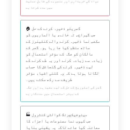
مواد کی خریداری اور منصوبے کی قابلِ عملیت
میں مدد کرتا ہے
🏠 گھریلو ذخیرہ کرنے کے حل
جب گیراج، تہ خانے، یا الماریوں کو
مکعب نما ذخیرہ کرنے والے کنٹینرز کے
ساتھ منظم کیا جا رہا ہو۔ گھر کے
مالکان کو جگہ کے مؤثر استعمال کو
زیادہ سے زیادہ کرنے اور یہ طے کرنے کے
لیے ذخیرہ کرنے کی گنجائش کا حساب
لگانا ہوتا ہے کہ وہ کتنی اشیاء مؤثر
طریقے سے رکھ سکتے ہیں۔
گھر کی اسٹوریج کے حل کے لیے مفید ہے اور جگہ
کے بہتر استعمال میں مددگار ہے
🏭 مینوفیکچرنگ کوالٹی کنٹرول
جب کیوب نما مصنوعات یا اجزاء کا
معائنہ کیا جائے تاکہ یہ یقینی بنایا