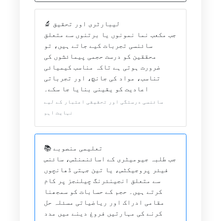
🔬 لیبارٹری اور تحقیق
جب مکعب نما نمونوں یا برتنوں سے متعلق
سائنسی تجربات کیے جاتے ہیں، تو
محققین کو درست حجمی پیمائشوں کی
ضرورت ہوتی ہے تاکہ مناسب کیمیائی
تناسب، مواد کی جانچ، اور تجرباتی
اعادیت کو یقینی بنایا جا سکے۔
سائنسی درستگی اور تحقیقی اعتبار کے لیے
نہایت اہم
📚 تعلیمی منصوبے
جب طلبہ جیومیٹری کے اسائنمنٹس، سائنس
فیئر پروجیکٹس، یا تین جہتی ڈھانچوں
سے متعلق انجینئرنگ چیلنجز پر کام
کرتے ہیں۔ حجم کے حسابات کو سمجھنا
مقامی ادراک اور ریاضیاتی مسئلہ حل
کرنے کی مہارتیں فروغ دینے میں مدد