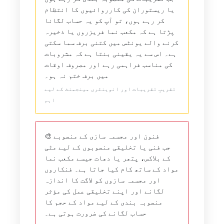
یا ریستوران کی کارروائیوں کا انتظام
کر رہے ہوں، تو آپ کو یہ حساب لگانا
پڑتا ہے کہ مکعب نما فریزروں یا ذخیرہ
کرنے والے یونٹس میں کتنی برف سما سکتی
ہے۔ اس سے یہ یقینی بنتا ہے کہ مشروبات
کی مناسب فراہمی رہے اور مصروف اوقات
میں برف ختم نہ ہو۔
تقریبِ تقریبات اور انوینٹری مینجمنٹ کے لیے
اہم
🎨 فنون اور مجسمہ سازی کے منصوبے
جب فنی یا تخلیقی منصوبوں کے لیے مٹی
کے بلاکس، پتھر یا دھات جیسے مکعب نما
مواد کے ساتھ کام کیا جاتا ہے۔ فنکاروں
اور مجسمہ سازوں کو لاگت کا اندازہ
لگانے اور اپنے تخلیقی عمل کی مؤثر
منصوبہ بندی کے لیے مواد کے حجم کا
حساب لگانے کی ضرورت ہوتی ہے۔