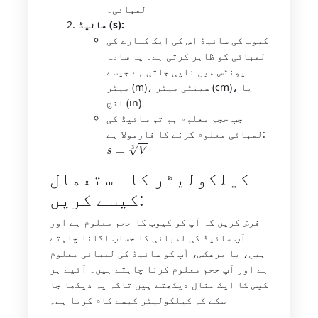
لمبائی۔
سائیڈ (s):
کیوب کی سائیڈ اس کی ایک کنارے کی
لمبائی کو ظاہر کرتی ہے۔ یہ سادہ
یونٹس میں ناپی جاتی ہے جیسے
میٹر (m)، سینٹی میٹر (cm)، یا
انچ (in)۔
جب حجم معلوم ہو تو سائیڈ کی
لمبائی معلوم کرنے کا فارمولا ہے:
s
=
V
3
کیلکولیٹر کا استعمال
کیسے کریں:
فرض کریں کہ آپ کو کیوب کا حجم معلوم ہے اور
آپ سائیڈ کی لمبائی کا حساب لگانا چاہتے
ہیں، یا برعکس، آپ کو سائیڈ کی لمبائی معلوم
ہے اور آپ حجم معلوم کرنا چاہتے ہیں۔ آئیے ہر
کیس کا ایک مثال دیکھتے ہیں تاکہ یہ دیکھا جا
سکے کہ کیلکولیٹر کیسے کام کرتا ہے۔