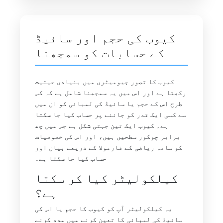
کیوب کی حجم اور سائیڈ
کے حسابات کو سمجھنا
کیوب کا تصور جیومیٹری میں بنیادی حیثیت
رکھتا ہے اور اس میں یہ سمجھنا شامل ہے کہ کس
طرح اس کے حجم یا سائیڈ کی لمبائی کو ان میں
سے کسی ایک قدر کو جاننے پر حساب کیا جا سکتا
ہے۔ کیوب ایک تین جہتی شکل ہے جس میں چھ
برابر چوکور سطحیں ہیں، اور اس کی خصوصیات
کو سادہ ریاضی کے فارمولا کے ذریعے بیان اور
حساب کیا جا سکتا ہے۔
کیلکولیٹر کیا کر سکتا
ہے؟
یہ کیلکولیٹر آپ کو کیوب کا حجم یا اس کی
سائیڈ کی لمبائی کا تعین کرنے میں مدد کرنے