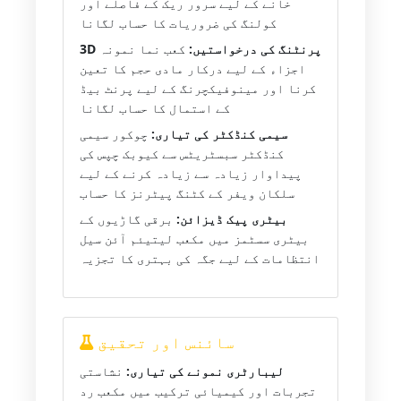
خانے کے لیے سرور ریک کے فاصلے اور
کولنگ کی ضروریات کا حساب لگانا
3D پرنٹنگ کی درخواستیں:
کعب نما نمونہ
اجزاء کے لیے درکار مادی حجم کا تعین
کرنا اور مینوفیکچرنگ کے لیے پرنٹ بیڈ
کے استمال کا حساب لگانا
سیمی کنڈکٹر کی تیاری:
چوکور سیمی
کنڈکٹر سبسٹریٹس سے کیوبک چپس کی
پیداوار زیادہ سے زیادہ کرنے کے لیے
سلکان ویفر کے کٹنگ پیٹرنز کا حساب
بیٹری پیک ڈیزائن:
برقی گاڑیوں کے
بیٹری سسٹمز میں مکعب لیتیئم آئن سیل
انتظامات کے لیے جگہ کی بہتری کا تجزیہ
سائنس اور تحقیق
لیبارٹری نمونے کی تیاری:
نشاستی
تجربات اور کیمیائی ترکیب میں مکعب رد