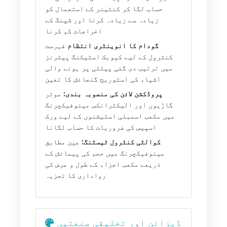
حساب لگا کر کنٹینر کے استعمال کو
زیادہ سے زیادہ کرنا اور شپنگ کے
اخراجات کم کرنا
گودام کا انوینٹری انتظام
فہرست
کنٹرول کے لیے کیوبک اسٹیکنگ پیٹرنز
میں ترتیب دی گئی پیلٹی پر ہونے والی
اشیاء کی اسٹوریج گنجائش کا تعین
پروڈکشن لائن کی منصوبہ بندی:
موٹر
گاڑیوں اور الیکٹرانکس مینوفیکچرنگ
میں مکعب اسمبلی اسٹیشنوں کے لیے ورک
اسپیس کی ضروریات کا حساب لگانا
کوالٹی کنٹرول ٹیسٹنگ:
عین مطابق
مینوفیکچرنگ میں حجم کی پیمائش کے
ذریعے مکعب اجزاء کے طول و عرض کی
رواداری کا تجزیہ
ڈیزائن اور تخلیقی صنعتیں