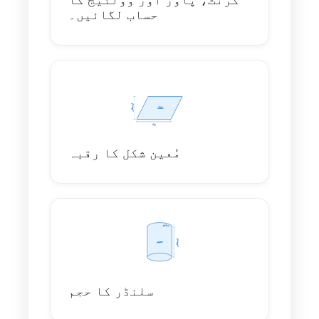
حساب لگائیں۔
مُعین شکل کا رقبہ
سلنڈر کا حجم