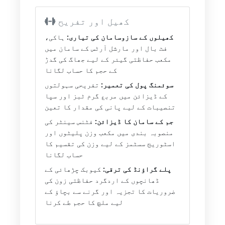
کھیل اور تفریح
کھیلوں کے سازوسامان کی تیاری:
ہاکی،
فٹ بال اور مارشل آرٹس کے سامان میں
مکعب حفاظتی گیئر کے لیے جھاگ کی گدڑ
کے حجم کا حساب لگانا
سوئمنگ پول کی تعمیر:
تفریحی سہولتوں
کے ڈیزائن میں مربع گرم ٹبز اور سپا
تنصیبات کے لیے پانی کی مقدار کا تعین
جم کے سامان کا ڈیزائن:
فٹنس سینٹر کی
منصوبہ بندی میں مکعب وزن پلیٹوں اور
اسٹوریج سسٹمز کے لیے وزن کی تقسیم کا
حساب لگانا
پلے گراؤنڈ کی ترقی:
کیوبک چڑھائی کے
ڈھانچوں کے اردگرد حفاظتی زون کی
ضروریات کا تجزیہ اور گرنے سے بچاؤ کے
لیے ملچ کا حجم طے کرنا