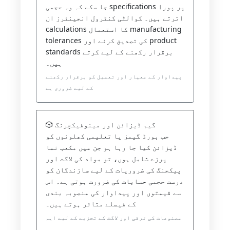
جا سکے کہ وہ حجمی specifications پر پورا
اترتے ہیں۔ کوالٹی کنٹرول انجینئرز ان
calculations کا استعمال manufacturing
tolerances کی تصدیق کرنے اور product
standards برقرار رکھنے کے لیے کرتے
ہیں۔
پیداوار کے معیار اور تعمیل کو برقرار رکھنے
کے لیے ضروری ہے
🎲 گیم ڈیزائن اور مینوفیکچرنگ
جب بورڈ گیمز یا تعلیمی کھلونوں کو
ڈیزائن کیا جا رہا ہو جن میں مکعب نما
پرزے شامل ہوں، تو مواد کی لاگت اور
پیکجنگ کی ضروریات کے لیے سازندگان کو
درست حجمی حسابات کی ضرورت ہوتی ہے۔ اس
سے قیمتوں اور پیداوار کی منصوبہ بندی
کے فیصلے متاثر ہوتے ہیں۔
مصنوعات کی ترقی اور لاگت کے تجزیے کے لیے اہم