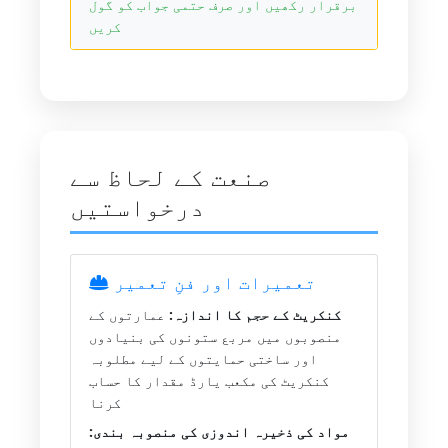
برقرار رکھیں اور صرف حتمی جواب کو گول
کریں
صنعت کے لحاظ سے
درخواستیں
تعمیرات اور فنِ تعمیر
کنکریٹ کے حجم کا اندازہ:
عمارتوں کے
منصوبوں میں مربع ستونوں کی بنیادوں
اور ساختی حمایتوں کے لیے مطلوبہ
کنکریٹ کی مکعب یارڈ مقدار کا حساب
کرنا
مواد کی ذخیرہ اندوزی کی منصوبہ بندی: