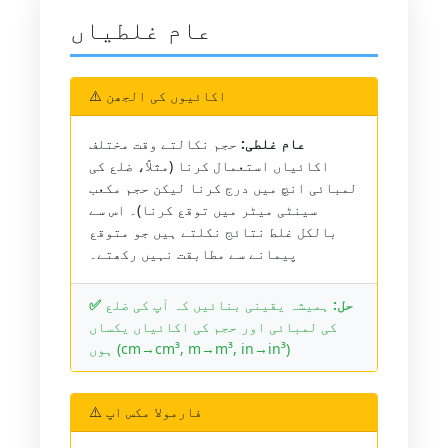
عام غلطیاں
⚠️ اکائیوں کی الجھن
عام غلطی:
حجم نکالتے وقت مختلف
اکائیاں استعمال کرنا (مثلاً، ضلع کی
لمبائی انچ میں درج کرنا لیکن حجم مکعب
سینٹی میٹر میں توقع کرنا)۔ اس سے
بالکل غلط نتائج نکلتے ہیں جو متوقع
پیمانے سے مطابقت نہیں رکھتے۔
✅ حل:
ہمیشہ یقینی بنائیں کہ آپ کی ضلع
کی لمبائی اور حجم کی اکائیاں یکساں
ہوں (cm→cm³, m→m³, in→in³)
⚠️ فارمولا مکس اپ