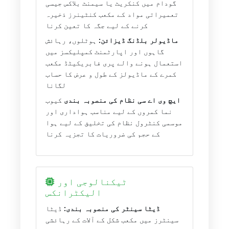
گودام میں کنکریٹ یا سیمنٹ بلاکس جیسی
تعمیراتی مواد کے مکعب کنٹینرز ذخیرہ
کرنے کے لیے جگہ کا تعین کرنا
ماڈیولر بلڈنگ ڈیزائن:
ہوٹلوں، رہائش
گاہوں اور اپارٹمنٹ کمپلیکسز میں
استعمال ہونے والے پری فابریکیٹڈ مکعب
کمرے کے ماڈیولز کے طول و عرض کا حساب
لگانا
ایچ وی اے سی نظام کی منصوبہ بندی
کیوب
نما کمروں کے لیے مناسب ہواداری اور
موسمی کنٹرول نظام کی تخلیق کے لیے ہوا
کے حجم کی ضروریات کا تجزیہ کرنا
ٹیکنالوجی اور
الیکٹرانکس
ڈیٹا سینٹر کی منصوبہ بندی:
ڈیٹا
سینٹرز میں مکعب شکل کے آلات کے رہائشی