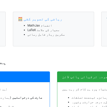
🧮 ریاضی کی تصویر کشی
MathJax انضمام
LaTeX معیار کی علامت
سکرین ریڈر قابل رسائی
🚀 
ودہ ترقیاتی پائپ لائن
ہم نئے کیلکولیٹرز کو ترجیح دیتے ہیں بنیاد پر:
سائن، ٹینجنٹ تعلقات
صارف کی درخواستیں
(ہمارے 
، درجہ حرارت، وغیرہ
ز:
حرکیات، حرحرکیات
تعلیمی ق