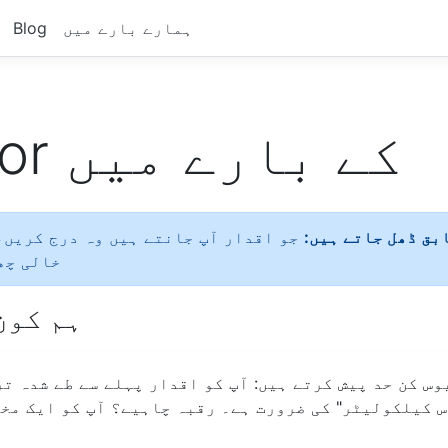
ہمارے بارے میں
Blog
ZapCalculator کے بارے میں
ابق ڈھل جاتے ہیں:
جو اقدار آپ جانتے ہیں وہ درج کریں،
خالی چھ
ہم کون
وس کن حد پیش کرتے ہیں: آپ کو اقدار پہلے سے طے شدہ ت
اس کیلکولیٹر" کی ضرورت ہے۔ رقبہ چاہیے؟ آپ کو ایک مخ