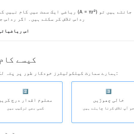
ریاضی ایک سمت میں کام نہیں کرتی۔ رداس اور رقبے کے درمی
رداس تلاش کر سکتے ہیں۔ اگر رداس ج
ZapCalculator اس
ZapCalculator کی
ہمارے سمارٹ کیلکولیٹرز خودکار طور پر پتہ لگاتے ہیں کہ آپ کو کون سا متغیر چاہیے:
2️⃣
3️⃣
خالی چھوڑیں
معلوم اقدار درج کریں
و آپ تلاش کرنا چاہتے ہیں
کسی بھی ترکیب میں
حقیقی 