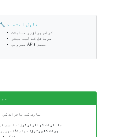
🔧 قابل اعتماد
کراس براؤزر مطابقت
موبائل کے لیے بہتر
بیرونی APIs نہیں
موج
صارف کے تاثرات کی بنیاد پر، ہم کام کر رہے ہیں:
مثلثیات کیلکولیٹرز:
سائن، کو
یونٹ کنورٹرز:
میٹرک/امپیریل
جدید فزکس ٹول