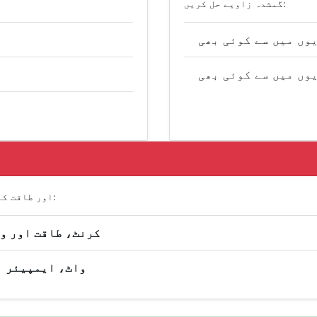
گمشدہ زاویے حل کریں:
وں میں سے کوئی بھی
وں میں سے کوئی بھی
اوہم کے قانون (V = I × R) اور طاقت کے فارمولوں پر مبنی:
کرنٹ، طاقت اور و
واٹ، ایمپیئر ا