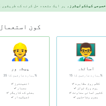
، ہر ایک متعدد حل کرنے کے طریقوں ک
ZapCalculator کون اس
👷
👨‍🏫
اساتذہ
پیشہ ور
ہمارے صارفین کا 15%
ہمارے صارفین کا 35%
✓ کلاس روم مظاہرے
✓ انجینئرز
✓ ہوم ورک ٹولز
✓ معمار
✓ کثیر لسانی معاونت
✓ بجلی کے کاریگر
✓ بصری وضاحتیں
✓ ٹھیکیدار