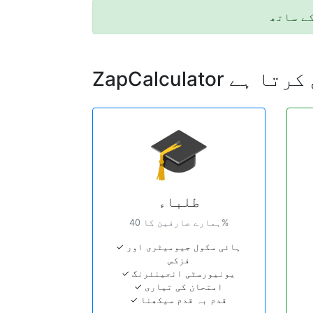
ے ساتھ
تعمال کرتا ہے
🎓
طلباء
ہمارے صارفین کا 40%
✓ ہائی سکول جیومیٹری اور
فزکس
✓ یونیورسٹی انجینئرنگ
✓ امتحان کی تیاری
✓ قدم بہ قدم سیکھنا