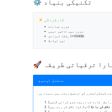
⚙️ تکنیکی بنیاد
⚡ کارکردگی
فوری حسابات
سرور میں تاخیر نہیں
ہلکا ڈیزائن (<100KB)
تیز لوڈنگ
ہمارا ترقیاتی طریقہ
مسلسل توسیع
رابطہ فارم کے ذریعے جمع کرائی گئیں)
تلاش کی مانگ
(لوگ کیا تلاش کر رہے ہیں)
در
(ٹولز جو سیکھنے میں مدد کرتے ہیں)