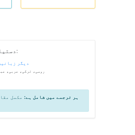
ریاضی عالمگیر ہے، لیکن زبان رکاوٹ نہیں ہونی چاہیے۔ ZapCalculator دستیاب ہے:
🌐 دیگر زبانیں
روسی، ترکی، عربی، عب
ہر ترجمے میں شامل ہے:
مکمل مقام