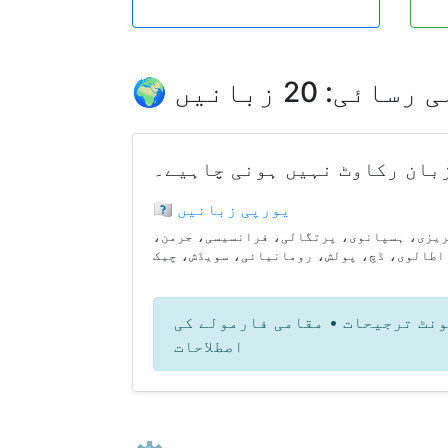
رسائی: 20 زبانیں
🇪🇺 یورپی زبانیں
یزی، ہسپانوی، پرتگالی، فرانسیسی، جرمن،
اطالوی، ڈچ، پولش، رومانیائی، سویڈش، چیک
ونٹ ترجیحات • مقامی فارمولے کی
اصطلاحات