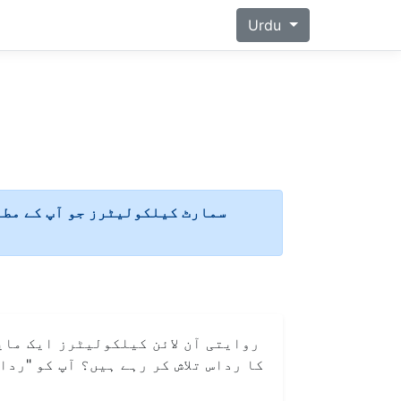
Urdu
🎯 سمارٹ کیلکولیٹرز جو آپ کے مط
روایتی آن لائن کیلکولیٹرز ایک مای
کا رداس تلاش کر رہے ہیں؟ آپ کو "رد