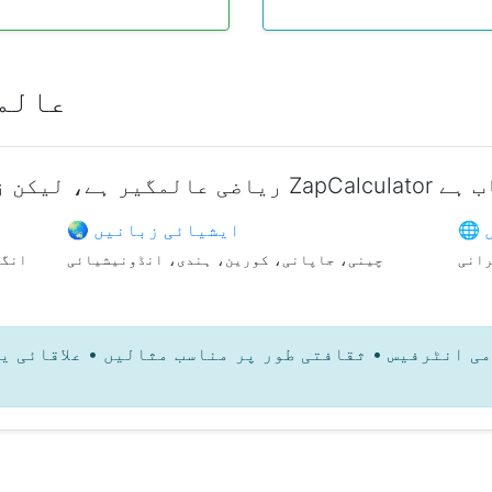
🌍 عالمی 
🌏 ایشیائی زبانیں
رانی
چینی، جاپانی، کورین، ہندی، انڈونیشیائی
انگر
ی انٹرفیس • ثقافتی طور پر مناسب مثالیں • علاقائی ی