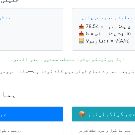
منظر نامہ 1: ردا
ان پٹ:
📥
رداس = 5m
آؤٹ پٹ:
📤
r = √(A/π)
فارمولا:
🧮
ایک ہی کیلکولیٹر۔ مختلف سمتیں۔ صفر الجھن۔
طریقہ ہمارے تمام ٹولز میں کام کرتا ہے—سادہ جیومیٹ
ہمار
- حجم کیلکولیٹرز
📐 
حجم یا طول و عرض تلاش کریں:
رقبہ، طول و عرض، یا کوئی بھی گمشدہ متغیر حساب کریں: