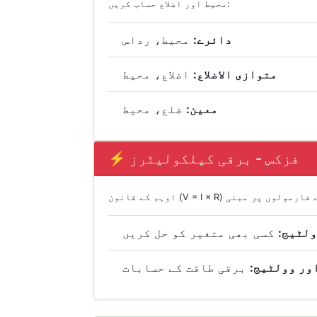
محیط اور اضلاع حساب کریں:
دائرے:
محیط، رداس
متوازی الاضلاع:
اضلاع، محیط
معین:
ضلع، محیط
⚡ فزکس - برقی کیلکولیٹرز
ولٹیج:
کسی بھی متغیر کو حل کریں
ور وولٹیج:
برقی طاقت کے حسابات