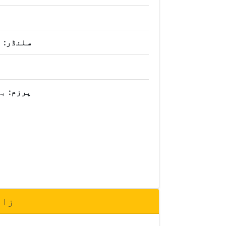
سلنڈر:
ر
پرزم:
بن
📐 