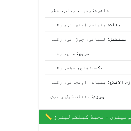
دائرے:
رقبہ، رداس، قطر
مثلث:
بنیاد، اونچائی، رقبہ
مستطیل:
لمبائی، چوڑائی، رقبہ
مربع:
ضلع، رقبہ
مکعب:
ضلع، سطحی رقبہ
ی الاضلاع:
بنیاد، اونچائی، رقبہ
پرزم:
مختلف طول و عرض
جیومیٹری - محیط کیلکولیٹرز