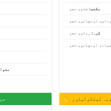
مکعب:
ضلع، حجم
داس، اونچائی، حجم
کرہ:
رداس، حجم
یاد، اونچائی، حجم
متواز
زاویہ کیلکولیٹرز
📏 