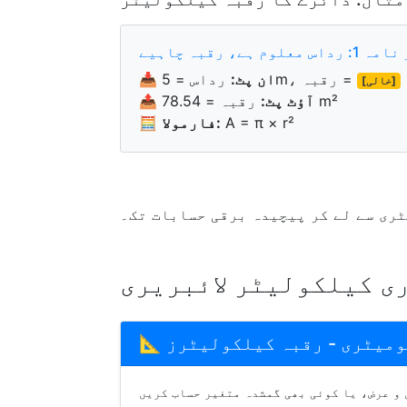
س معلوم ہے، رقبہ چاہیے
رداس = 5m، رقبہ =
ان پٹ:
📥
[خالی]
رقبہ = 78.54 m²
آؤٹ پٹ:
📤
A = π × r²
فارمولا:
🧮
ری سے لے کر پیچیدہ برقی حسابات تک۔
ی کیلکولیٹر لائبریری
جیومیٹری - رقبہ کیلکولیٹرز