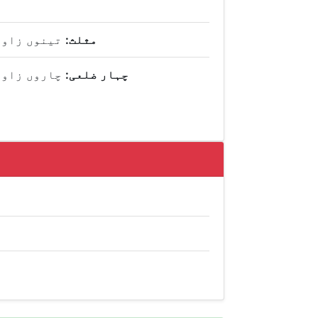
مثلث:
تینوں زاوی
چہار ضلعی:
چاروں زاوی