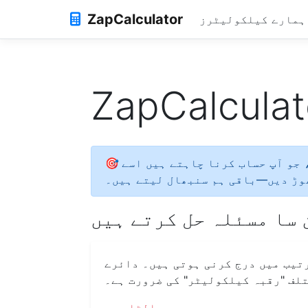
ZapCalculator
ہمارے کیلکولیٹرز
 جو آپ حساب کرنا چاہتے ہیں اسے
وڑ دیں—باقی ہم سنبھال لیتے ہیں۔
 سا مسئلہ حل کرتے ہیں
رتیب میں درج کرنی ہوتی ہیں۔ دائرے
تلف "رقبہ کیلکولیٹر" کی ضرورت ہے۔
یہ الٹا ہے۔