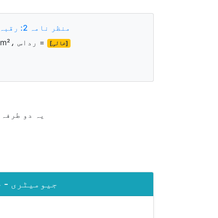
منظر نامہ 2: رقبہ معلوم ہے، رداس چاہیے
رقبہ = 78.54 m²، رداس =
[خالی]
یہ دو طرفہ 
📦 جیومیٹری 