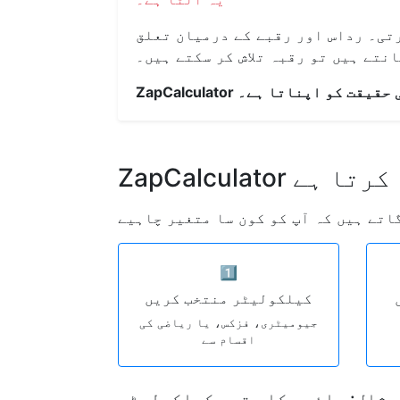
ان تعلق (A = πr²) دونوں طرف بہتا ہے۔ اگر آپ رقبہ جانتے ہیں تو
انتے ہیں تو رقبہ تلاش کر سکتے ہیں۔
 ریاضیاتی حقیقت کو اپناتا ہے۔
سے کام کرتا ہے
1️⃣
کیلکولیٹر منتخب کریں
جیومیٹری، فزکس، یا ریاضی کی
اقسام سے
مثال: دائرے کا رقبہ کیلکولیٹر