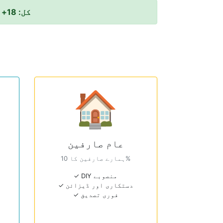
کل: 18+ خصوصی کیلکولیٹرز
🏠
عام صارفین
ہمارے صارفین کا 10%
✓ DIY منصوبے
✓ دستکاری اور ڈیزائن
✓ فوری تصدیق