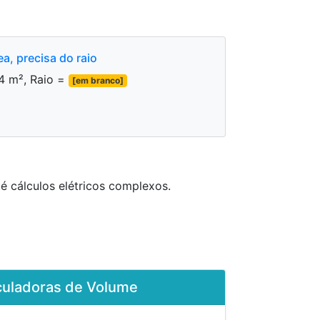
a, precisa do raio
4 m², Raio =
[em branco]
 cálculos elétricos complexos.
culadoras de Volume