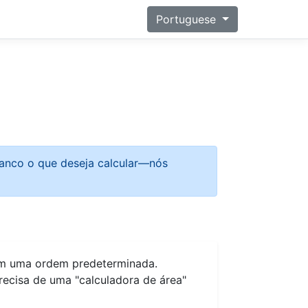
Portuguese
ranco o que deseja calcular—nós
s em uma ordem predeterminada.
recisa de uma "calculadora de área"