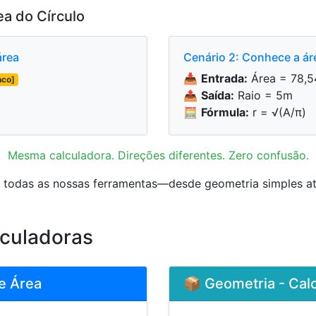
ea do Círculo
área
Cenário 2: Conhece a áre
📥
Entrada:
Área = 78,5
nco]
📤
Saída:
Raio = 5m
🧮
Fórmula:
r = √(A/π)
Mesma calculadora. Direções diferentes. Zero confusão.
 todas as nossas ferramentas—desde geometria simples até
lculadoras
e Área
📦 Geometria - Cal