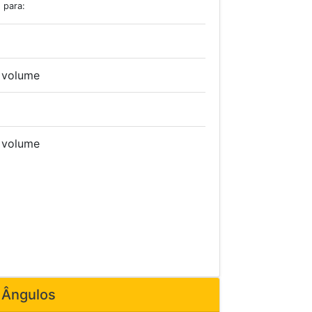
 para:
, volume
, volume
 Ângulos