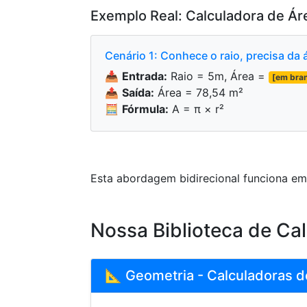
Exemplo Real: Calculadora de Ár
Cenário 1: Conhece o raio, precisa da 
📥
Entrada:
Raio = 5m, Área =
[em bra
📤
Saída:
Área = 78,54 m²
🧮
Fórmula:
A = π × r²
Esta abordagem bidirecional funciona em
Nossa Biblioteca de Ca
📐 Geometria - Calculadoras d