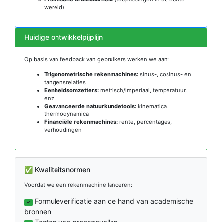
wereld)
Huidige ontwikkelpijplijn
Op basis van feedback van gebruikers werken we aan:
Trigonometrische rekenmachines:
sinus-, cosinus- en
tangensrelaties
Eenheidsomzetters:
metrisch/imperiaal, temperatuur,
enz.
Geavanceerde natuurkundetools:
kinematica,
thermodynamica
Financiële rekenmachines:
rente, percentages,
verhoudingen
✅ Kwaliteitsnormen
Voordat we een rekenmachine lanceren:
Formuleverificatie aan de hand van academische
✓
bronnen
Testen van grensgevallen