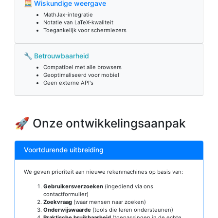
🧮 Wiskundige weergave
MathJax-integratie
Notatie van LaTeX-kwaliteit
Toegankelijk voor schermlezers
🔧 Betrouwbaarheid
Compatibel met alle browsers
Geoptimaliseerd voor mobiel
Geen externe API's
🚀 Onze ontwikkelingsaanpak
Voortdurende uitbreiding
We geven prioriteit aan nieuwe rekenmachines op basis van:
Gebruikersverzoeken
(ingediend via ons
contactformulier)
Zoekvraag
(waar mensen naar zoeken)
Onderwijswaarde
(tools die leren ondersteunen)
Praktische bruikbaarheid
(toepassingen in de echte