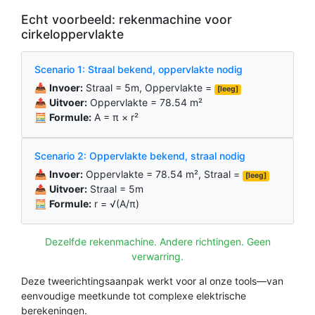
Echt voorbeeld: rekenmachine voor
cirkeloppervlakte
Scenario 1: Straal bekend, oppervlakte nodig
📥
Invoer:
Straal = 5m, Oppervlakte =
[leeg]
📤
Uitvoer:
Oppervlakte = 78.54 m²
🧮
Formule:
A = π × r²
Scenario 2: Oppervlakte bekend, straal nodig
📥
Invoer:
Oppervlakte = 78.54 m², Straal =
[leeg]
📤
Uitvoer:
Straal = 5m
🧮
Formule:
r = √(A/π)
Dezelfde rekenmachine. Andere richtingen. Geen
verwarring.
Deze tweerichtingsaanpak werkt voor al onze tools—van
eenvoudige meetkunde tot complexe elektrische
berekeningen.