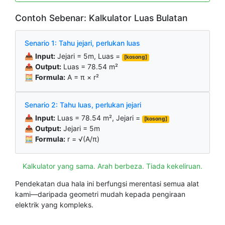
Contoh Sebenar: Kalkulator Luas Bulatan
Senario 1: Tahu jejari, perlukan luas
📥
Input:
Jejari = 5m, Luas =
[kosong]
📤
Output:
Luas = 78.54 m²
🧮
Formula:
A = π × r²
Senario 2: Tahu luas, perlukan jejari
📥
Input:
Luas = 78.54 m², Jejari =
[kosong]
📤
Output:
Jejari = 5m
🧮
Formula:
r = √(A/π)
Kalkulator yang sama. Arah berbeza. Tiada kekeliruan.
Pendekatan dua hala ini berfungsi merentasi semua alat
kami—daripada geometri mudah kepada pengiraan
elektrik yang kompleks.