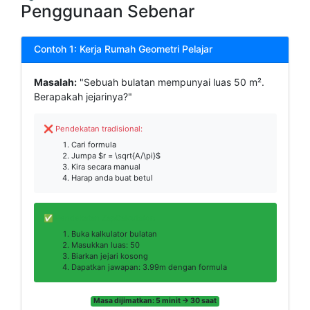
Penggunaan Sebenar
Contoh 1: Kerja Rumah Geometri Pelajar
Masalah:
"Sebuah bulatan mempunyai luas 50 m².
Berapakah jejarinya?"
❌ Pendekatan tradisional:
Cari formula
Jumpa $r = \sqrt{A/\pi}$
Kira secara manual
Harap anda buat betul
✅ Pendekatan ZapCalculator:
Buka kalkulator bulatan
Masukkan luas: 50
Biarkan jejari kosong
Dapatkan jawapan: 3.99m dengan formula
Masa dijimatkan: 5 minit → 30 saat