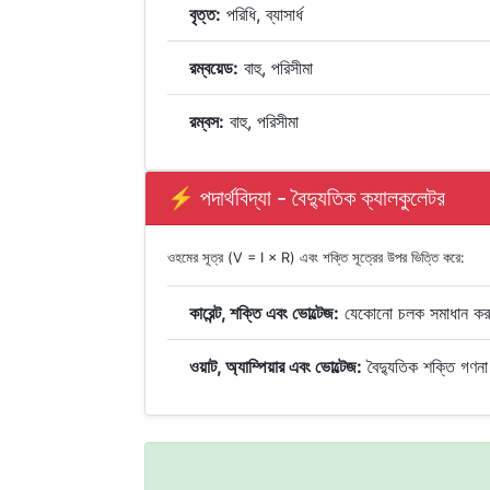
বৃত্ত:
পরিধি, ব্যাসার্ধ
রম্বয়েড:
বাহু, পরিসীমা
রম্বস:
বাহু, পরিসীমা
⚡ পদার্থবিদ্যা - বৈদ্যুতিক ক্যালকুলেটর
ওহমের সূত্র (V = I × R) এবং শক্তি সূত্রের উপর ভিত্তি করে:
কারেন্ট, শক্তি এবং ভোল্টেজ:
যেকোনো চলক সমাধান কর
ওয়াট, অ্যাম্পিয়ার এবং ভোল্টেজ:
বৈদ্যুতিক শক্তি গণনা