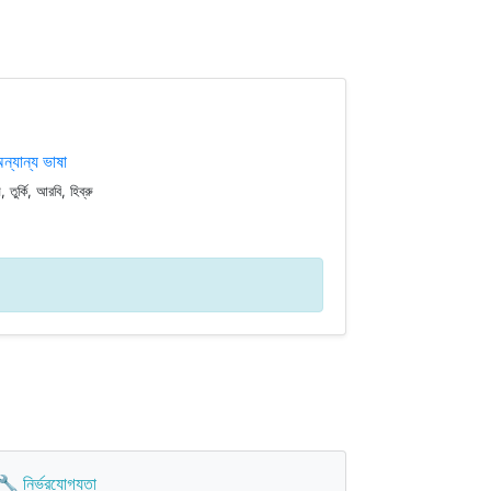
্যান্য ভাষা
, তুর্কি, আরবি, হিব্রু
🔧 নির্ভরযোগ্যতা