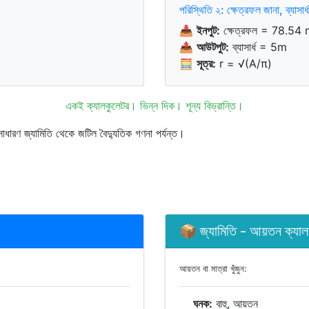
পরিস্থিতি ২: ক্ষেত্রফল জানা, ব্যাসার্
📥
ইনপুট:
ক্ষেত্রফল = 78.54 m²
📤
আউটপুট:
ব্যাসার্ধ = 5m
🧮
সূত্র:
r = √(A/π)
একই ক্যালকুলেটর। ভিন্ন দিক। শূন্য বিভ্রান্তি।
াধারণ জ্যামিতি থেকে জটিল বৈদ্যুতিক গণনা পর্যন্ত।
📦 জ্যামিতি - আয়তন ক্যাল
আয়তন বা মাত্রা খুঁজুন:
ঘনক:
বাহু, আয়তন