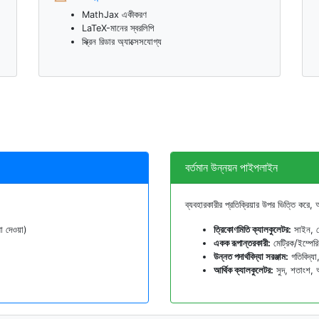
MathJax একীকরণ
LaTeX-মানের স্বরলিপি
স্ক্রিন রিডার অ্যাক্সেসযোগ্য
বর্তমান উন্নয়ন পাইপলাইন
ব্যবহারকারীর প্রতিক্রিয়ার উপর ভিত্তি করে
 দেওয়া)
ত্রিকোণমিতি ক্যালকুলেটর:
সাইন, কো
একক রূপান্তরকারী:
মেট্রিক/ইম্পেরি
উন্নত পদার্থবিদ্যা সরঞ্জাম:
গতিবিদ্যা
আর্থিক ক্যালকুলেটর:
সুদ, শতাংশ, 