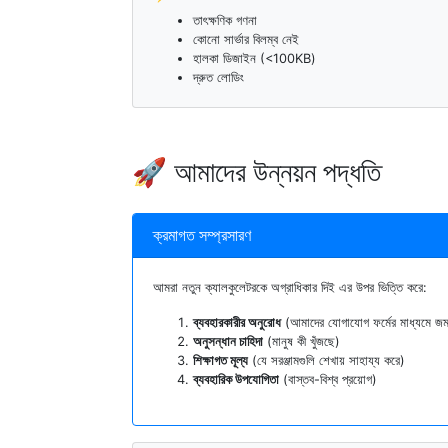
তাৎক্ষণিক গণনা
কোনো সার্ভার বিলম্ব নেই
হালকা ডিজাইন (<100KB)
দ্রুত লোডিং
🚀 আমাদের উন্নয়ন পদ্ধতি
ক্রমাগত সম্প্রসারণ
আমরা নতুন ক্যালকুলেটরকে অগ্রাধিকার দিই এর উপর ভিত্তি করে:
ব্যবহারকারীর অনুরোধ
(আমাদের যোগাযোগ ফর্মের মাধ্যমে জমা
অনুসন্ধান চাহিদা
(মানুষ কী খুঁজছে)
শিক্ষাগত মূল্য
(যে সরঞ্জামগুলি শেখায় সাহায্য করে)
ব্যবহারিক উপযোগিতা
(বাস্তব-বিশ্ব প্রয়োগ)