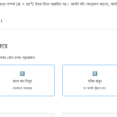
ধ্যে সম্পর্ক (A = πr²) উভয় দিকে প্রবাহিত হয়। আপনি যদি ক্ষেত্রফল জানেন, আপনি ব্
ে।
করে
ে আপনার কোন চলক প্রয়োজন:
2️⃣
3️⃣
জানা মান লিখুন
ফাঁকা রাখুন
যেকোনো সমন্বয়ে
যা আপনি খুঁজতে চান