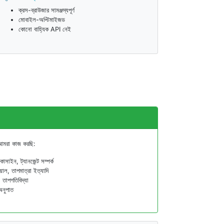
ক্রস-ব্রাউজার সামঞ্জস্যপূর্ণ
মোবাইল-অপ্টিমাইজড
কোনো বাহ্যিক API নেই
, আমরা কাজ করছি:
সাইন, ট্যানজেন্ট সম্পর্ক
য়াল, তাপমাত্রা ইত্যাদি
, তাপগতিবিদ্যা
অনুপাত