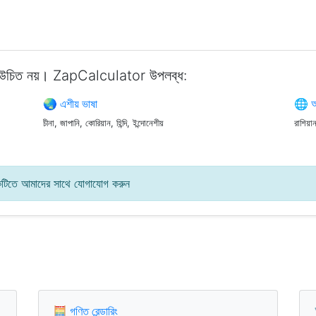
ওয়া উচিত নয়। ZapCalculator উপলব্ধ:
🌏 এশীয় ভাষা
🌐 অন
চীনা, জাপানি, কোরিয়ান, হিন্দি, ইন্দোনেশীয়
রাশিয়ান
টিতে আমাদের সাথে যোগাযোগ করুন
🧮 গণিত রেন্ডারিং