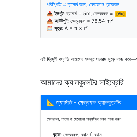
পরিস্থিতি ১: ব্যাসার্ধ জানা, ক্ষেত্রফল প্রয়োজন
📥
ইনপুট:
ব্যাসার্ধ = 5m, ক্ষেত্রফল =
[ফাঁকা]
📤
আউটপুট:
ক্ষেত্রফল = 78.54 m²
🧮
সূত্র:
A = π × r²
এই দ্বিমুখী পদ্ধতি আমাদের সমস্ত সরঞ্জাম জুড়ে কাজ করে—স
আমাদের ক্যালকুলেটর লাইব্রেরি
📐 জ্যামিতি - ক্ষেত্রফল ক্যালকুলেটর
ক্ষেত্রফল, মাত্রা বা যেকোনো অনুপস্থিত চলক গণনা করুন:
বৃত্ত:
ক্ষেত্রফল, ব্যাসার্ধ, ব্যাস