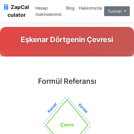
ZapCal
Hesap
Blog
Hakkımızda
Turkish
culator
makinelerimiz
Eşkenar Dörtgenin Çevresi
Formül Referansı
Kenar
Kenar
Çevre