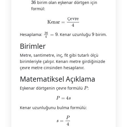
birim olan eşkenar dörtgen için
formül:
Kenar
=
Çevre
4
Ç
36
4
=
9
9
Hesaplama:
. Kenar uzunluğu
birim.
Birimler
Metre, santimetre, inç, fit gibi tutarlı ölçü
birimleriyle çalışır. Kenarı metre girdiğinizde
çevre metre cinsinden hesaplanır.
Matematiksel Açıklama
P
Eşkenar dörtgenin çevre formülü
:
P
=
4
s
Kenar uzunluğunu bulma formülü:
s
=
P
4