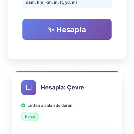
dam, hm, km, in, ft, yd, mi
✨ Hesapla
Hesapla: Çevre
Lütfen alanları doldurun:
Kenar