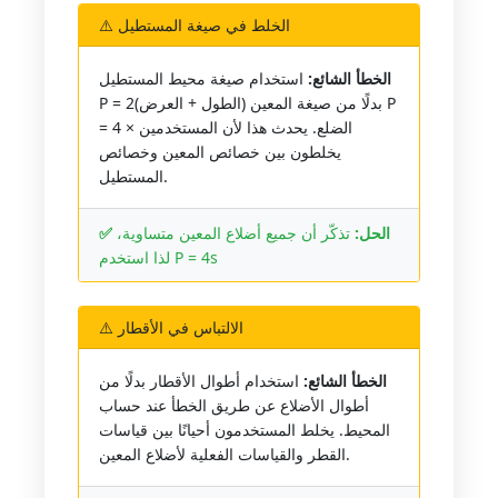
⚠️ الخلط في صيغة المستطيل
الخطأ الشائع:
استخدام صيغة محيط المستطيل
P = 2(الطول + العرض) بدلًا من صيغة المعين P
= 4 × الضلع. يحدث هذا لأن المستخدمين
يخلطون بين خصائص المعين وخصائص
المستطيل.
✅ الحل:
تذكّر أن جميع أضلاع المعين متساوية،
لذا استخدم P = 4s
⚠️ الالتباس في الأقطار
الخطأ الشائع:
استخدام أطوال الأقطار بدلًا من
أطوال الأضلاع عن طريق الخطأ عند حساب
المحيط. يخلط المستخدمون أحيانًا بين قياسات
القطر والقياسات الفعلية لأضلاع المعين.