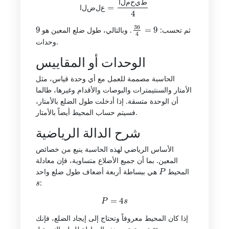
ط
ي
ح
م
ل
ا
ع
ل
ض
ل
ا
9
36
4
=
9
ثم تحسب:
. وبالتالي، طول ضلع المعين هو
وحدات.
الوحدات أو المقاييس
الحاسبة مصممة للعمل مع أي وحدة قياس، مثل
الأمتار والسنتيمترات والبوصات والأقدام وغيرها، طالما
أن الوحدة متسقة. إذا أدخلت طول الضلع بالأمتار،
فسيتم حساب المحيط أيضاً بالأمتار.
شرح الدالة الرياضية
الأساس الرياضي لهذه الحاسبة ينبع من خصائص
المعين. بما أن جميع الأضلاع متساوية، فإن معادلة
P
المحيط
هي ببساطة أربعة أضعاف طول ضلع واحد
s
:
P
=
4
s
إذا كان المحيط معروفاً وتحتاج إلى إيجاد الضلع، فإنك
s