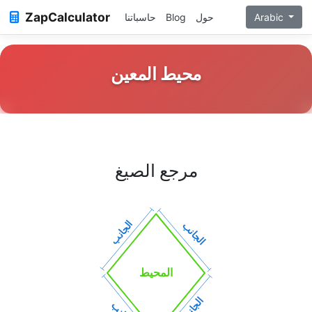
ZapCalculator
Arabic
حول
Blog
حاسباتنا
محيط المعين
مرجع الصيغ
الجانب
الجانب
المحيط
الجانب