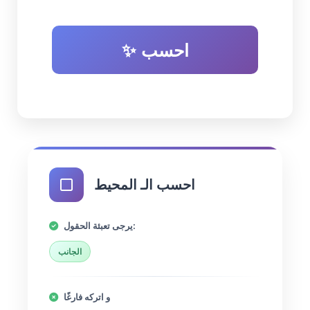
✨ احسب
احسب الـ المحيط
يرجى تعبئة الحقول:
الجانب
و اتركه فارغًا