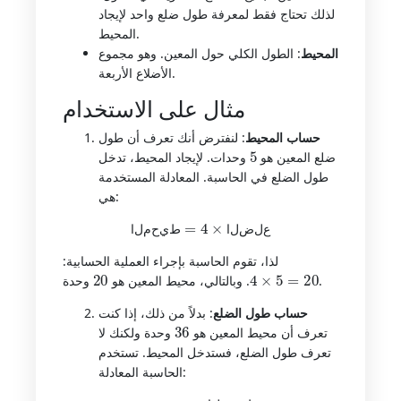
لذلك تحتاج فقط لمعرفة طول ضلع واحد لإيجاد
المحيط.
المحيط
: الطول الكلي حول المعين. وهو مجموع
الأضلاع الأربعة.
مثال على الاستخدام
حساب المحيط
: لنفترض أنك تعرف أن طول
5
ضلع المعين هو
وحدات. لإيجاد المحيط، تدخل
طول الضلع في الحاسبة. المعادلة المستخدمة
هي:
المحيط
=
4
×
الضلع
ع
ل
ض
ل
ا
ط
ي
ح
م
ل
ا
لذا، تقوم الحاسبة بإجراء العملية الحسابية:
20
4
×
5
=
20
وحدة.
. وبالتالي، محيط المعين هو
حساب طول الضلع
: بدلاً من ذلك، إذا كنت
36
تعرف أن محيط المعين هو
وحدة ولكنك لا
تعرف طول الضلع، فستدخل المحيط. تستخدم
الحاسبة المعادلة:
الضلع
=
المحيط
4