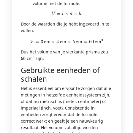
volume met de formule:
V
=
l
×
d
×
h
Door de waarden die je hebt ingevoerd in te
vullen:
V
=
3
cm
×
4
cm
×
5
cm
=
60
cm
3
Dus het volume van je vierkante prisma zou
3
60 cm
zijn.
Gebruikte eenheden of
schalen
Het is essentieel om ervoor te zorgen dat alle
metingen in hetzelfde eenheidssysteem zijn,
of dat nu metrisch is (meter, centimeter) of
imperiaal (inch, voet). Consistentie in
eenheden zorgt ervoor dat de formule
correct werkt en geeft je een nauwkeurig
resultaat. Het volume zal altijd worden