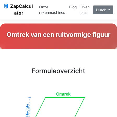
ZapCalcul
Onze
Blog
Over
Dutch
ator
rekenmachines
ons
Omtrek van een ruitvormige figuur
Formuleoverzicht
Omtrek
Hoogte