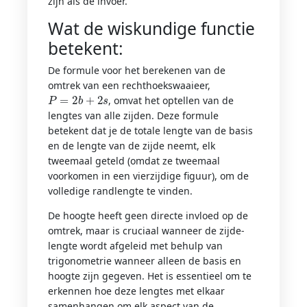
zijn als de invoer.
Wat de wiskundige functie
betekent:
De formule voor het berekenen van de
omtrek van een rechthoekswaaieer,
P
=
2
b
+
2
s
, omvat het optellen van de
lengtes van alle zijden. Deze formule
betekent dat je de totale lengte van de basis
en de lengte van de zijde neemt, elk
tweemaal geteld (omdat ze tweemaal
voorkomen in een vierzijdige figuur), om de
volledige randlengte te vinden.
De hoogte heeft geen directe invloed op de
omtrek, maar is cruciaal wanneer de zijde-
lengte wordt afgeleid met behulp van
trigonometrie wanneer alleen de basis en
hoogte zijn gegeven. Het is essentieel om te
erkennen hoe deze lengtes met elkaar
samenhangen om elk aspect van de