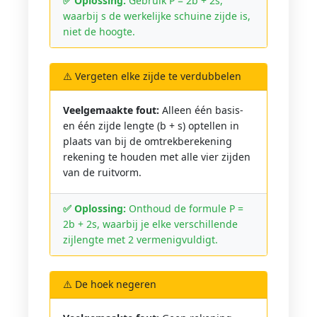
✅ Oplossing:
Gebruik P = 2b + 2s,
waarbij s de werkelijke schuine zijde is,
niet de hoogte.
⚠️ Vergeten elke zijde te verdubbelen
Veelgemaakte fout:
Alleen één basis-
en één zijde lengte (b + s) optellen in
plaats van bij de omtrekberekening
rekening te houden met alle vier zijden
van de ruitvorm.
✅ Oplossing:
Onthoud de formule P =
2b + 2s, waarbij je elke verschillende
zijlengte met 2 vermenigvuldigt.
⚠️ De hoek negeren