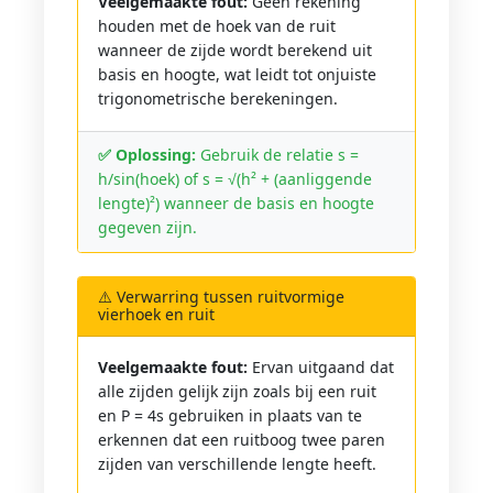
Veelgemaakte fout:
Geen rekening
houden met de hoek van de ruit
wanneer de zijde wordt berekend uit
basis en hoogte, wat leidt tot onjuiste
trigonometrische berekeningen.
✅ Oplossing:
Gebruik de relatie s =
h/sin(hoek) of s = √(h² + (aanliggende
lengte)²) wanneer de basis en hoogte
gegeven zijn.
⚠️ Verwarring tussen ruitvormige
vierhoek en ruit
Veelgemaakte fout:
Ervan uitgaand dat
alle zijden gelijk zijn zoals bij een ruit
en P = 4s gebruiken in plaats van te
erkennen dat een ruitboog twee paren
zijden van verschillende lengte heeft.