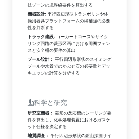
技ゾーンの境界線要件を算出する
機器設計:
平行四辺形型トランポリンや体
操用器具プラットフォームの縁補強の必要
性を判断する
トラック建設:
ゴーカートコースやサイク
リング回路の菱形区画における周囲フェン
スと安全柵の要件の算出
プール設計：
平行四辺形形状のスイミング
プールや水景でのかぶせ石の必要量とデッ
キエッジの計算を分析する
科学と研究
研究室機器：
菱形の反応槽のシーリング要
件を算出し、化学処理装置におけるガスケ
ット仕様を決定する
地質調査：
平行四辺形形状の鉱山採掘サイ