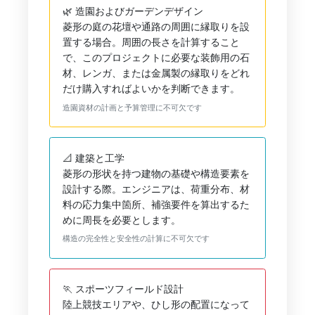
🌿 造園およびガーデンデザイン
菱形の庭の花壇や通路の周囲に縁取りを設
置する場合。周囲の長さを計算すること
で、このプロジェクトに必要な装飾用の石
材、レンガ、または金属製の縁取りをどれ
だけ購入すればよいかを判断できます。
造園資材の計画と予算管理に不可欠です
📐 建築と工学
菱形の形状を持つ建物の基礎や構造要素を
設計する際。エンジニアは、荷重分布、材
料の応力集中箇所、補強要件を算出するた
めに周長を必要とします。
構造の完全性と安全性の計算に不可欠です
🏃 スポーツフィールド設計
陸上競技エリアや、ひし形の配置になって