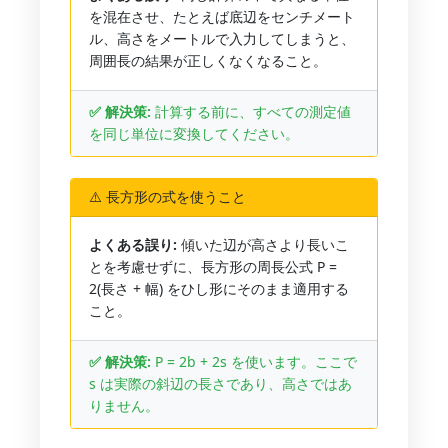
を混在させ、たとえば底辺をセンチメート
ル、高さをメートルで入力してしまうと、
周囲長の結果が正しくなくなること。
✅ 解決策:
計算する前に、すべての測定値
を同じ単位に変換してください。
⚠️ 長方形の式を使うこと
よくある誤り:
傾いた辺が高さより長いこ
とを考慮せずに、長方形の周長公式 P =
2(長さ + 幅) をひし形にそのまま適用する
こと。
✅ 解決策:
P = 2b + 2s を使います。ここで
s は実際の斜辺の長さであり、高さではあ
りません。