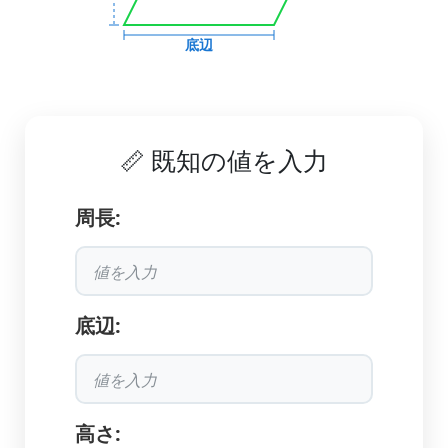
底辺
📏 既知の値を入力
周長:
底辺:
高さ: