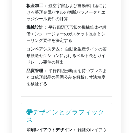
板金加工：
航空宇宙および自動車用途にお
ける菱形金属パネルの切断パラメータとエ
ッジシール要件の計算
機械設計：
平行四辺形形状の機械筐体や設
備エンクロージャーのガスケット長さとシ
ーリング要件を決定する
コンベアシステム：
自動化生産ラインの菱
形搬送セクションにおけるベルト長とガイ
ドレール要件の算出
品質管理：
平行四辺形断面を持つプレスま
たは成形部品の周囲公差を解析し寸法精度
を検証する
デザインとグラフィック
ス
印刷レイアウトデザイン：
雑誌のレイアウ