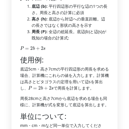
底辺 (b):
平行四辺形の平行な辺の1つの長
さ。周長と高さの計算に必須
高さ (h):
底辺から対辺への垂直距離。辺
の長さではなく形状の高さを示す
周長 (P):
全辺の総延長。底辺(b)と辺(s)が
既知の場合の計算式:
P
=
2
b
+
2
s
使用例:
底辺5cm・高さ7cmの平行四辺形の周長を求める
場合、計算機にこれらの値を入力します。計算機
は高さとピタゴラスの定理を用いて辺sを算出
P
=
2
b
+
2
s
し、
で周長を計算します。
周長28cmと高さ7cmから底辺を求める場合も同
様に、計算機が式を変形して底辺を算出します。
単位について:
mm・cm・mなど同一単位で入力してくださ