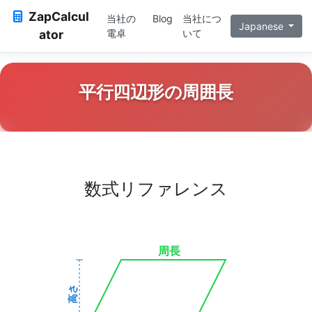
ZapCalcul
当社の
Blog
当社につ
Japanese
ator
電卓
いて
平行四辺形の周囲長
数式リファレンス
周長
高さ