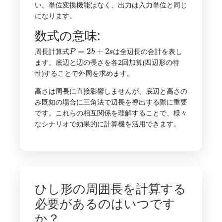
い。単位変換機能はなく、出力は入力単位と同じ
になります。
数式の意味:
P
=
2
b
+
2
s
周長計算式
は全辺長の合計を表し
ます。底辺と辺の長さを各2回加算(四辺形の特
性)することで外周を求めます。
高さは周長に直接影響しませんが、底辺と高さの
み既知の場合に三角法で辺長を導出する際に重要
です。これらの相互関係を理解することで、様々
なシナリオで効果的に計算機を活用できます。
ひし形の周囲長を計算する
必要があるのはいつです
か？