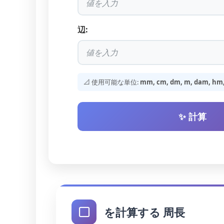
辺:
📐 使用可能な単位:
mm, cm, dm, m, dam, hm, k
✨ 計算
を計算する 周長