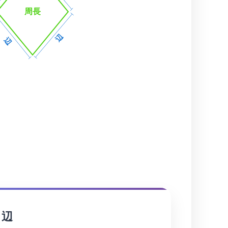
周長
辺
辺
 辺