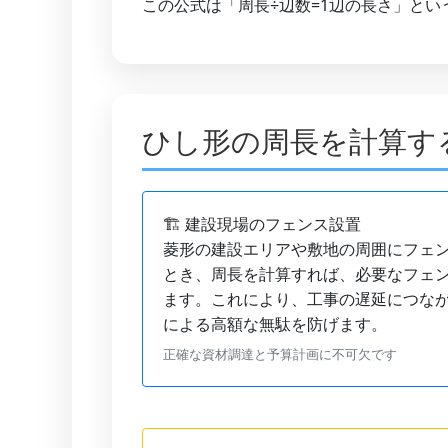
この公式は「周長÷辺数=1辺の長さ」と
ひし形の周長を計算す
🏗️ 建設現場のフェンス設置
菱形の建設エリアや敷地の周囲にフェ
とき、周長を計算すれば、必要なフェ
ます。これにより、工事の遅延につな
による高額な無駄を防げます。
正確な資材調達と予算計画に不可欠です