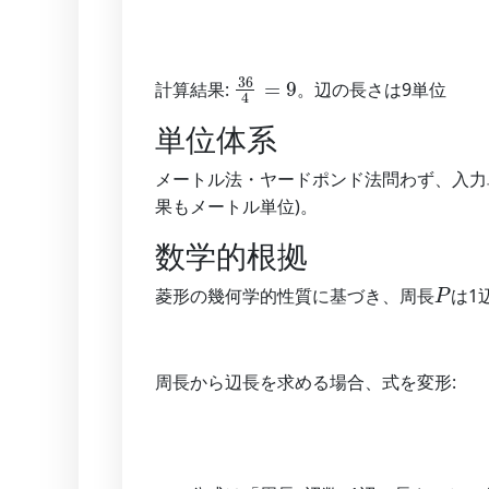
36
4
=
9
計算結果:
。辺の長さは9単位
単位体系
メートル法・ヤードポンド法問わず、入力
果もメートル単位)。
数学的根拠
P
菱形の幾何学的性質に基づき、周長
は1
周長から辺長を求める場合、式を変形: