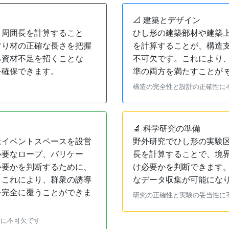
📐 建築とデザイン
、周囲長を計算すること
ひし形の建築部材や建築
すり材の正確な長さを把握
を計算することが、構造
る資材不足を招くことな
不可欠です。これにより
を確保できます。
準の両方を満たすことが सुन
構造の完全性と設計の正確性に
🔬 科学研究の準備
はイベントスペースを設営
野外研究でひし形の実験
必要なロープ、バリケー
長を計算することで、境
必要かを判断するために、
け必要かを判断できます
。これにより、群衆の誘導
なデータ収集が可能にな
を完全に覆うことができま
研究の正確性と実験の妥当性に
えに不可欠です