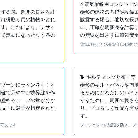
⚡ 電気配線用コンジット
計する際、周囲の長さを計
菱形の建物の基礎や設備
たは縁取り用の植物をどれ
設置する場合、適切な長
ます。これにより、デザイ
に、正確な周囲長を計算
して無駄になったりするの
の無駄を出さずに電気安
電気の安全と法令遵守に必要で
🧵 キルティングと布工芸
グゾーンにラインを引くと
菱形のキルトパネルや布
明確で見やすい境界線を作
るためにどれだけのバイ
の塗料やテープの量が分か
するために、周囲の長さ
競技中に選手が指定された
り、プロらしく作品を完
す。
不可欠です
プロジェクトの遅延を防ぎ、プロフェ