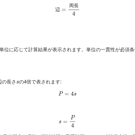
辺
=
周長
4
周
長
辺
単位に応じて計算結果が表示されます。単位の一貫性が必須条件
s
辺の長さ
の4倍で表されます:
P
=
4
s
s
=
P
4