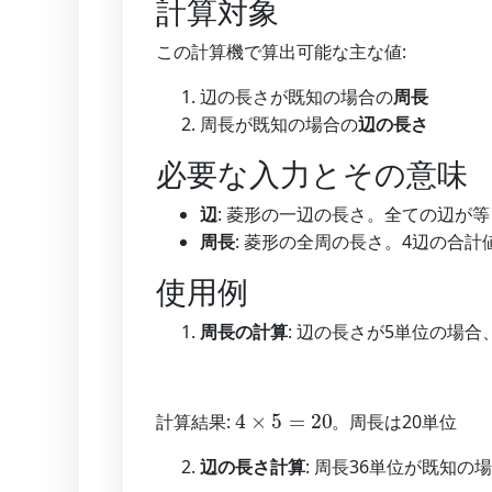
計算対象
この計算機で算出可能な主な値:
辺の長さが既知の場合の
周長
周長が既知の場合の
辺の長さ
必要な入力とその意味
辺
: 菱形の一辺の長さ。全ての辺が
周長
: 菱形の全周の長さ。4辺の合計
使用例
周長の計算
: 辺の長さが5単位の場
4
×
5
=
20
計算結果:
。周長は20単位
辺の長さ計算
: 周長36単位が既知の