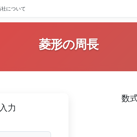
当社について
菱形の周長
数
を入力