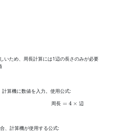
等しいため、周長計算には1辺の長さのみが必要
値
合、計算機に数値を入力。使用公式:
周長
=
4
×
辺
周
長
辺
場合、計算機が使用する公式: