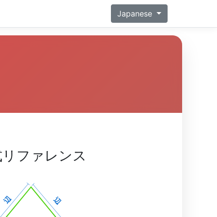
Japanese
式リファレンス
辺
辺