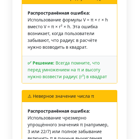
Распространённая ошибка:
Использование формулы V = π × r × h
вместо V = π × r² × h. Эта ошибка
возникает, когда пользователи
забывают, что радиус в расчёте
нужно возводить в квадрат.
✅ Решение:
Всегда помните, что
перед умножением на π и высоту
нужно возвести радиус (r²) в квадрат
⚠️ Неверное значение числа π
Распространённая ошибка:
Использование чрезмерно
упрощённого значения π (например,
3 или 22/7) или полное забывание
включить π в ручные вычисления.