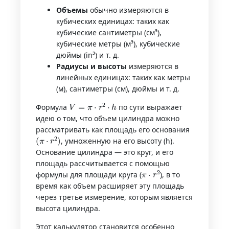
Объемы
обычно измеряются в
кубических единицах: таких как
кубические сантиметры (см³),
кубические метры (м³), кубические
дюймы (in³) и т. д.
Радиусы и высоты
измеряются в
линейных единицах: таких как метры
(м), сантиметры (см), дюймы и т. д.
V
=
π
⋅
r
2
⋅
h
Формула
по сути выражает
идею о том, что объем цилиндра можно
рассматривать как площадь его основания
(
π
⋅
r
2
)
, умноженную на его высоту (h).
Основание цилиндра — это круг, и его
площадь рассчитывается с помощью
π
⋅
r
2
формулы для площади круга (
), в то
время как объем расширяет эту площадь
через третье измерение, которым является
высота цилиндра.
Этот калькулятор становится особенно