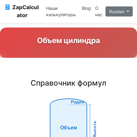
ZapCalcul
Наши
Blog
О
Russian
ator
калькуляторы
нас
Объем цилиндра
Справочник формул
Радио
Высота
Объем