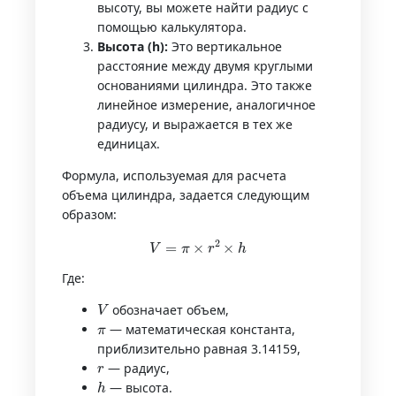
высоту, вы можете найти радиус с
помощью калькулятора.
Высота (h):
Это вертикальное
расстояние между двумя круглыми
основаниями цилиндра. Это также
линейное измерение, аналогичное
радиусу, и выражается в тех же
единицах.
Формула, используемая для расчета
объема цилиндра, задается следующим
образом:
V
=
π
×
r
2
×
h
Где:
V
обозначает объем,
π
— математическая константа,
приблизительно равная 3.14159,
r
— радиус,
h
— высота.