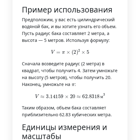
Пример использования
Предположим, у вас есть цилиндрический
водяной бак, и вы хотите узнать его объем.
Пусть радиус бака составляет 2 метра, а
высота — 5 метров. Используя формулу:
V
=
π
×
(
2
)
2
×
5
Сначала возведите радиус (2 метра) в
квадрат, чтобы получить 4. Затем умножьте
на высоту (5 метров), чтобы получить 20.
π
Наконец, умножьте на
:
V
≈
3.14159
×
20
≈
62.8318
м
3
м
Таким образом, объем бака составляет
приблизительно 62.83 кубических метра.
Единицы измерения и
масштабы