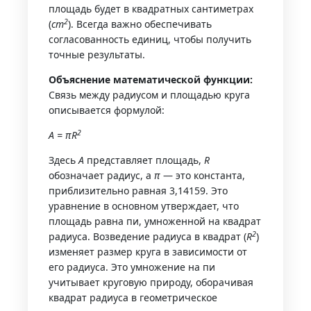
площадь будет в квадратных сантиметрах
2
(
cm
). Всегда важно обеспечивать
согласованность единиц, чтобы получить
точные результаты.
Объяснение математической функции:
Связь между радиусом и площадью круга
описывается формулой:
2
A = πR
Здесь
A
представляет площадь,
R
обозначает радиус, а
π
— это константа,
приблизительно равная 3,14159. Это
уравнение в основном утверждает, что
площадь равна пи, умноженной на квадрат
2
радиуса. Возведение радиуса в квадрат (
R
)
изменяет размер круга в зависимости от
его радиуса. Это умножение на пи
учитывает круговую природу, оборачивая
квадрат радиуса в геометрическое