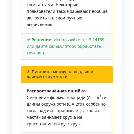
константами. Некоторые
пользователи также забывают вообще
включить π в свои ручные
вычисления.
✅ Решение:
Используйте π ≈ 3.14159
или дайте калькулятору обработать
точность
⚠️ Путаница между площадью и
длиной окружности
Распространённая ошибка:
Смешение формул площади (A = πr²) и
длины окружности (C = 2πr), особенно
когда задача спрашивает, «сколько
места» занимает круг, а не
«расстояние вокруг» круга.