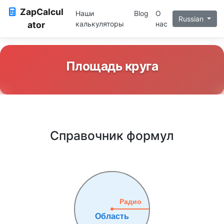
ZapCalcul
Наши
Blog
О
Russian
ator
калькуляторы
нас
Площадь круга
Справочник формул
Радио
Область