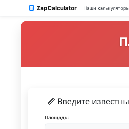
ZapCalculator
Наши калькулятор
П
📏 Введите известн
Площадь: