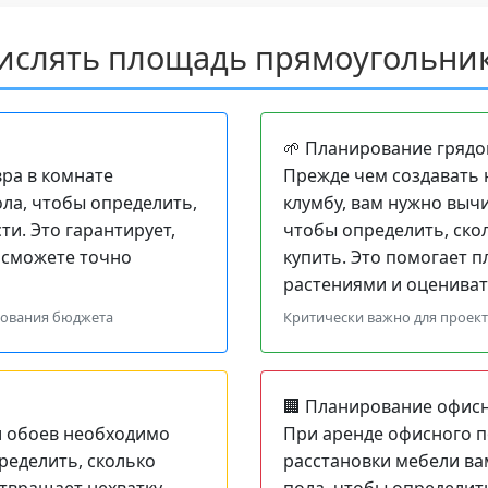
ислять площадь прямоугольни
🌱 Планирование грядо
вра в комнате
Прежде чем создавать 
ла, чтобы определить,
клумбу, вам нужно выч
и. Это гарантирует,
чтобы определить, ско
и сможете точно
купить. Это помогает 
растениями и оцениват
рования бюджета
Критически важно для проект
🏢 Планирование офисн
и обоев необходимо
При аренде офисного 
ределить, сколько
расстановки мебели в
отвращает нехватку
пола, чтобы определить