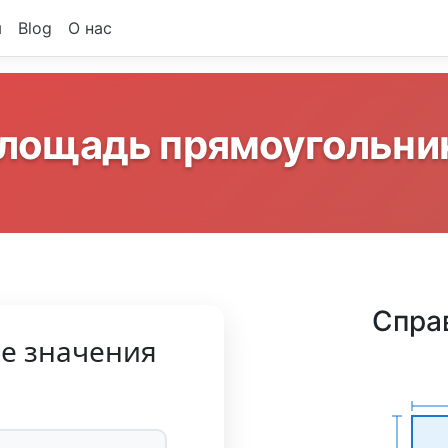
ы
Blog
О нас
лощадь прямоугольни
Спра
ые значения