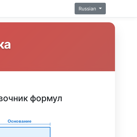
Russian
ка
вочник формул
Основание