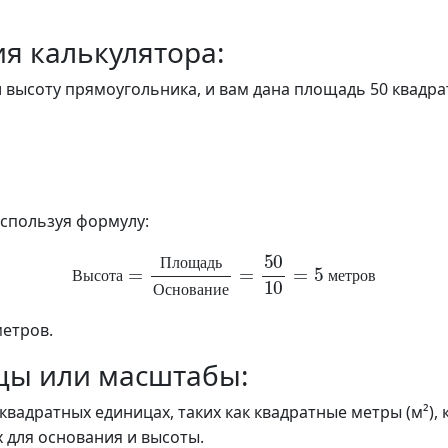
я калькулятора:
и высоту прямоугольника, и вам дана площадь 50 квадра
используя формулу:
Высота
=
Площадь
Основание
=
50
10
=
5
метров
П
л
о
щ
а
д
ь
В
ы
с
о
т
а
м
е
т
р
о
в
О
с
н
о
в
а
н
и
е
метров.
цы или масштабы:
квадратных единицах, таких как квадратные метры (м²), к
 для основания и высоты.