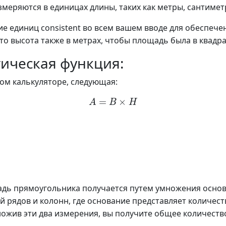
змеряются в единицах длины, таких как метры, сантиметр
 единиц consistent во всем вашем вводе для обеспече
что высота также в метрах, чтобы площадь была в квадр
тическая функция:
ом калькуляторе, следующая:
A
=
B
×
H
адь прямоугольника получается путем умножения основа
й рядов и колонн, где основание представляет количест
ножив эти два измерения, вы получите общее количест