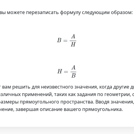
, вы можете перезаписать формулу следующим образом:
B
=
A
H
H
=
A
B
ам решить для неизвестного значения, когда другие дв
зличных применений, таких как задания по геометрии,
азмеры прямоугольного пространства. Вводя значения, 
ение, завершая описание вашего прямоугольника.