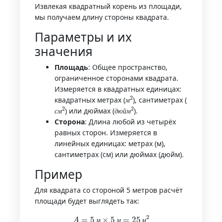
Извлекая квадратный корень из площади,
мы получаем длину стороны квадрата.
Параметры и их
значения
Площадь
: Общее пространство,
ограниченное сторонами квадрата.
Измеряется в квадратных единицах:
м
2
квадратных метрах (
), сантиметрах (
с
м
2
д
ю
й
м
2
м
) или дюймах (
).
с
м
д
ю
й
м
Сторона
: Длина любой из четырёх
равных сторон. Измеряется в
линейных единицах: метрах (м),
сантиметрах (см) или дюймах (дюйм).
Пример
Для квадрата со стороной 5 метров расчёт
площади будет выглядеть так:
A
=
5
м
×
5
м
=
25
м
2