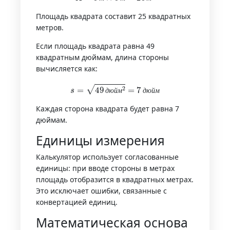
м
м
м
Площадь квадрата составит 25 квадратных
метров.
Если площадь квадрата равна 49
квадратным дюймам, длина стороны
вычисляется как:
s
=
49
д
ю
й
м
2
=
7
д
ю
й
м
д
ю
й
м
д
ю
й
м
Каждая сторона квадрата будет равна 7
дюймам.
Единицы измерения
Калькулятор использует согласованные
единицы: при вводе стороны в метрах
площадь отобразится в квадратных метрах.
Это исключает ошибки, связанные с
конвертацией единиц.
Математическая основа