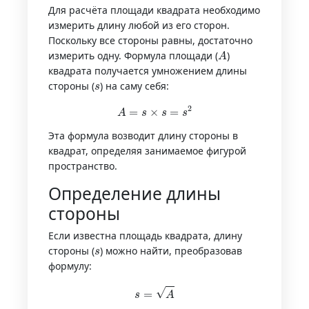
Для расчёта площади квадрата необходимо
измерить длину любой из его сторон.
Поскольку все стороны равны, достаточно
A
измерить одну. Формула площади (
)
квадрата получается умножением длины
s
стороны (
) на саму себя:
A
=
s
×
s
=
s
2
Эта формула возводит длину стороны в
квадрат, определяя занимаемое фигурой
пространство.
Определение длины
стороны
Если известна площадь квадрата, длину
s
стороны (
) можно найти, преобразовав
формулу:
s
=
A