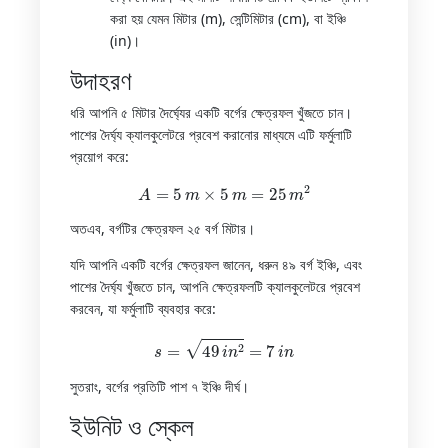
করা হয় যেমন মিটার (m), সেন্টিমিটার (cm), বা ইঞ্চি
(in)।
উদাহরণ
ধরি আপনি ৫ মিটার দৈর্ঘ্যের একটি বর্গের ক্ষেত্রফল খুঁজতে চান।
পাশের দৈর্ঘ্য ক্যালকুলেটরে প্রবেশ করানোর মাধ্যমে এটি ফর্মুলাটি
প্রয়োগ করে:
A
=
5
m
×
5
m
=
25
m
2
অতএব, বর্গটির ক্ষেত্রফল ২৫ বর্গ মিটার।
যদি আপনি একটি বর্গের ক্ষেত্রফল জানেন, ধরুন ৪৯ বর্গ ইঞ্চি, এবং
পাশের দৈর্ঘ্য খুঁজতে চান, আপনি ক্ষেত্রফলটি ক্যালকুলেটরে প্রবেশ
করবেন, যা ফর্মুলাটি ব্যবহার করে:
s
=
49
i
n
2
=
7
i
n
সুতরাং, বর্গের প্রতিটি পাশ ৭ ইঞ্চি দীর্ঘ।
ইউনিট ও স্কেল