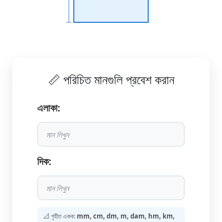
📏 পরিচিত মানগুলি প্রবেশ করান
এলাকা:
দিক:
📐 গৃহীত একক:
mm, cm, dm, m, dam, hm, km,