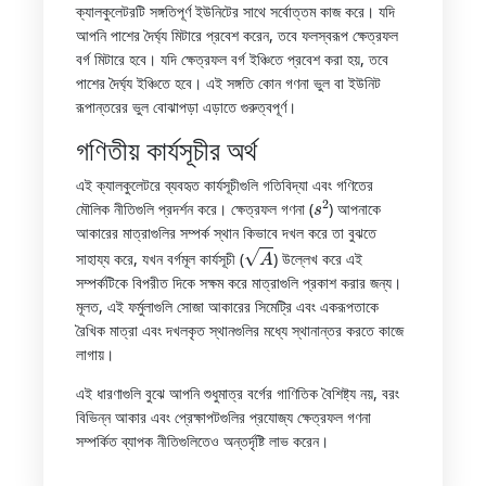
ক্যালকুলেটরটি সঙ্গতিপূর্ণ ইউনিটের সাথে সর্বোত্তম কাজ করে। যদি
আপনি পাশের দৈর্ঘ্য মিটারে প্রবেশ করেন, তবে ফলস্বরূপ ক্ষেত্রফল
বর্গ মিটারে হবে। যদি ক্ষেত্রফল বর্গ ইঞ্চিতে প্রবেশ করা হয়, তবে
পাশের দৈর্ঘ্য ইঞ্চিতে হবে। এই সঙ্গতি কোন গণনা ভুল বা ইউনিট
রূপান্তরের ভুল বোঝাপড়া এড়াতে গুরুত্বপূর্ণ।
গণিতীয় কার্যসূচীর অর্থ
এই ক্যালকুলেটরে ব্যবহৃত কার্যসূচীগুলি গতিবিদ্যা এবং গণিতের
s
2
মৌলিক নীতিগুলি প্রদর্শন করে। ক্ষেত্রফল গণনা (
) আপনাকে
আকারের মাত্রাগুলির সম্পর্ক স্থান কিভাবে দখল করে তা বুঝতে
A
সাহায্য করে, যখন বর্গমূল কার্যসূচী (
) উল্লেখ করে এই
সম্পর্কটিকে বিপরীত দিকে সক্ষম করে মাত্রাগুলি প্রকাশ করার জন্য।
মূলত, এই ফর্মুলাগুলি সোজা আকারের সিমেট্রি এবং একরূপতাকে
রৈখিক মাত্রা এবং দখলকৃত স্থানগুলির মধ্যে স্থানান্তর করতে কাজে
লাগায়।
এই ধারণাগুলি বুঝে আপনি শুধুমাত্র বর্গের গাণিতিক বৈশিষ্ট্য নয়, বরং
বিভিন্ন আকার এবং প্রেক্ষাপটগুলির প্রযোজ্য ক্ষেত্রফল গণনা
সম্পর্কিত ব্যাপক নীতিগুলিতেও অন্তর্দৃষ্টি লাভ করেন।