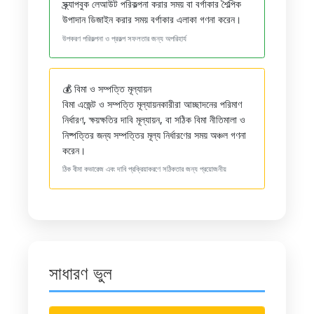
স্ক্র্যাপবুক লেআউট পরিকল্পনা করার সময় বা বর্গাকার শৈল্পিক
উপাদান ডিজাইন করার সময় বর্গাকার এলাকা গণনা করেন।
উপকরণ পরিকল্পনা ও প্রকল্প সফলতার জন্য অপরিহার্য
💰 বিমা ও সম্পত্তি মূল্যায়ন
বিমা এজেন্ট ও সম্পত্তি মূল্যায়নকারীরা আচ্ছাদনের পরিমাণ
নির্ধারণ, ক্ষয়ক্ষতির দাবি মূল্যায়ন, বা সঠিক বিমা নীতিমালা ও
নিষ্পত্তির জন্য সম্পত্তির মূল্য নির্ধারণের সময় অঞ্চল গণনা
করেন।
ঠিক বীমা কভারেজ এবং দাবি প্রক্রিয়াকরণে সঠিকতার জন্য প্রয়োজনীয়
সাধারণ ভুল