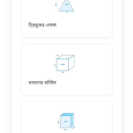
ত্রিভুজের এলাকা
ঘনফলের ভলিউম