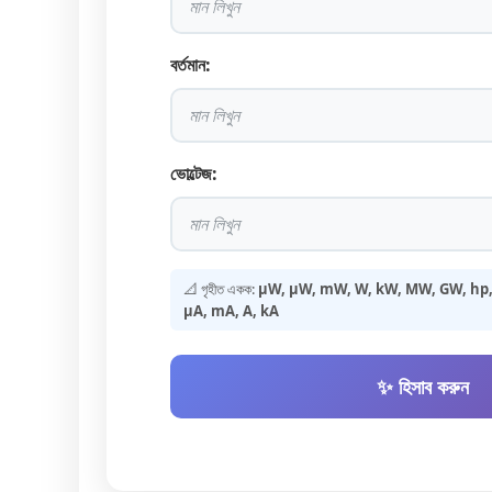
বর্তমান:
ভোল্টেজ:
📐 গৃহীত একক:
µW, μW, mW, W, kW, MW, GW, hp, µ
μA, mA, A, kA
✨ হিসাব করুন