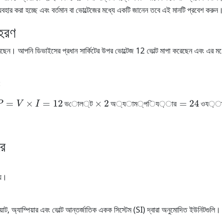
যবহার করা হচ্ছে এবং বর্তমান বা ভোল্টেজের মধ্যে একটি জানেন তবে এই মানটি প্রবেশ করুন
াহরণ
। আপনি ডিভাইসের প্রধান সার্কিটের উপর ভোল্টেজ 12 ভোল্ট মাপা করেছেন এবং এর মধ্যে 
:
P
=
V
×
I
=
12
ভোল্ট
×
2
অ্যাম্পিয়ার
=
24
ওয়াট
ভ
ো
ল
্
ট
অ
্
য
া
ম
্
প
ি
য
়
া
র
ও
য
়
রে
য়।
, অ্যাম্পিয়ার এবং ভোল্ট আন্তর্জাতিক একক সিস্টেম (SI) দ্বারা অনুমোদিত ইউনিটগুলি।