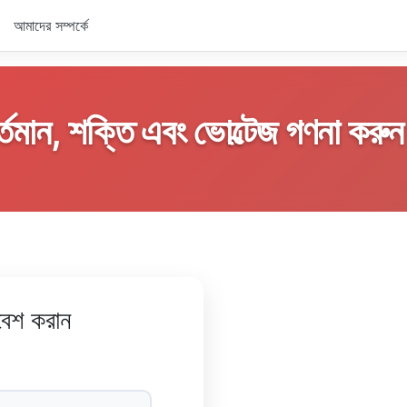
আমাদের সম্পর্কে
র্তমান, শক্তি এবং ভোল্টেজ গণনা করু
বেশ করান