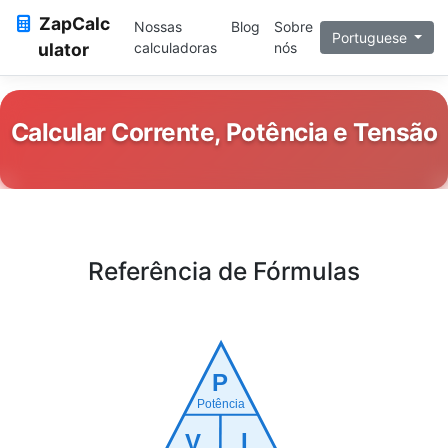
ZapCalc
Nossas
Blog
Sobre
Portuguese
ulator
calculadoras
nós
Calcular Corrente, Potência e Tensão
Referência de Fórmulas
P
Potência
I
V