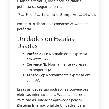
Usando a fórmula, você pode calcular a
potência da seguinte forma:
P
=
V
×
I
=
12
volts
×
2
amperes
=
24
watts
Portanto, o dispositivo consome 24 watts de
potência.
Unidades ou Escalas
Usadas
Potência (P):
Normalmente expressa
em watts (W).
Corrente (I):
Normalmente expressa
em amperes (A).
Tensão (V):
Normalmente expressa em
volts (V).
Essas unidades são padrão nas convenções
elétricas internacionais. Watts, amperes e
volts são as unidades aprovadas pelo SI
(Sistema Internacional de Unidades) para