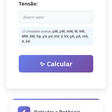
Tensão:
📐 Unidades aceitas:
µW, μW, mW, W, kW,
MW, GW, hp, µV, μV, mV, V, kV, µA, μA, mA,
A, kA
✨ Calcular