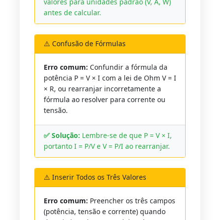
valores para unidades padrão (V, A, W)
antes de calcular.
⚠️ Confusão de Fórmulas
Erro comum:
Confundir a fórmula da
potência P = V × I com a lei de Ohm V = I
× R, ou rearranjar incorretamente a
fórmula ao resolver para corrente ou
tensão.
✅ Solução:
Lembre-se de que P = V × I,
portanto I = P/V e V = P/I ao rearranjar.
⚠️ Inserir Todos os Três Valores
Erro comum:
Preencher os três campos
(potência, tensão e corrente) quando