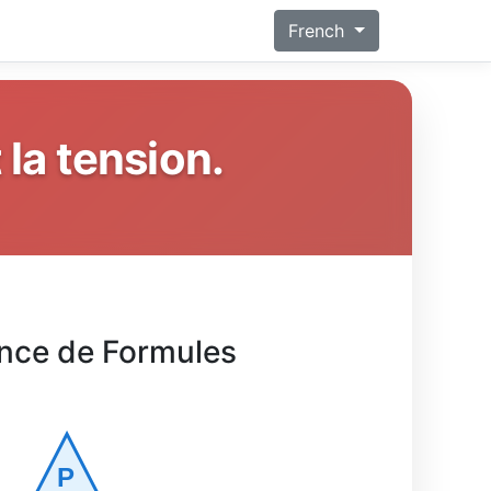
French
 la tension.
nce de Formules
P