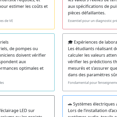
our estimer les coûts et
aux spécifications de pui
pièces défaillantes.
res de VE
Essentiel pour un diagnostic pr
riels
🎓 Expériences de labor
riels, de pompes ou
Les étudiants réalisant 
niciens doivent vérifier
calculer les valeurs atten
espondent aux
vérifier les prédictions 
formances optimales et
mesurés et s’assurer que
dans des paramètres sûr
les
Fondamental pour l’enseigneme
🚗 Systèmes électriques
d’éclairage LED sur
Lors de l’installation d’
ariums ou les projets
systèmes audio, treuils o