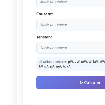
Courant:
Tension:
📐 Unités acceptées:
µW, μW, mW, W, kW, MW, 
kV, µA, μA, mA, A, kA
✨ Calculer