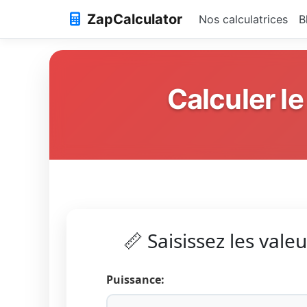
ZapCalculator
Nos calculatrices
B
Calculer le
📏 Saisissez les val
Puissance: