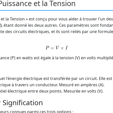
 Puissance et la Tension
e et la Tension » est conçu pour vous aider à trouver l'un de
)
, étant donné les deux autres. Ces paramètres sont fondam
e des circuits électriques, et ils sont reliés par une form
P
=
V
×
I
nce (P) en watts est égale à la tension (V) en volts multipli
l l'énergie électrique est transférée par un circuit. Elle es
trique à travers un conducteur. Mesuré en ampères (A).
tiel électrique entre deux points. Mesurée en volts (V).
 Signification
valeurs connues parmi ces trois options :