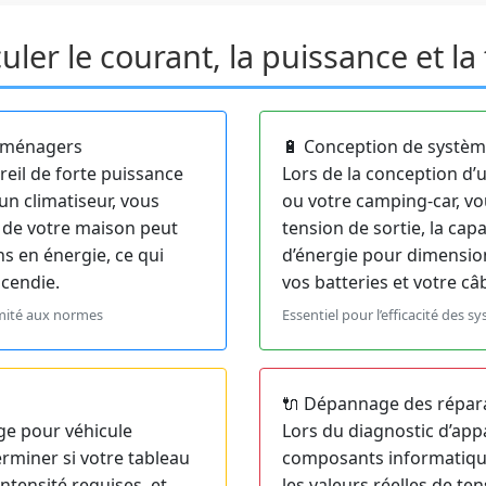
er le courant, la puissance et la 
s ménagers
🔋 Conception de systèm
areil de forte puissance
Lors de la conception d’
n climatiseur, vous
ou votre camping-car, vou
ue de votre maison peut
tension de sortie, la cap
ns en énergie, ce qui
d’énergie pour dimensio
ncendie.
vos batteries et votre câ
ormité aux normes
Essentiel pour l’efficacité des 
🔌 Dépannage des répara
ge pour véhicule
Lors du diagnostic d’app
erminer si votre tableau
composants informatiqu
intensité requises, et
les valeurs réelles de te