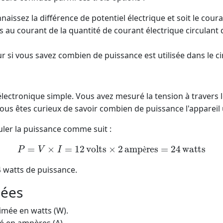
naissez la différence de potentiel électrique et soit le cour
s au courant de la quantité de courant électrique circulant da
r si vous savez combien de puissance est utilisée dans le cir
ctronique simple. Vous avez mesuré la tension à travers le c
Vous êtes curieux de savoir combien de puissance l'appareil u
culer la puissance comme suit :
P
=
V
×
I
=
12
volts
×
2
ampères
=
24
watts
è
 watts de puissance.
sées
mée en watts (W).
 en ampères (A).