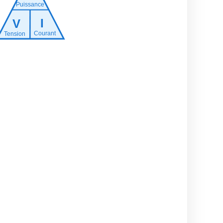
Puissance
I
V
Courant
Tension