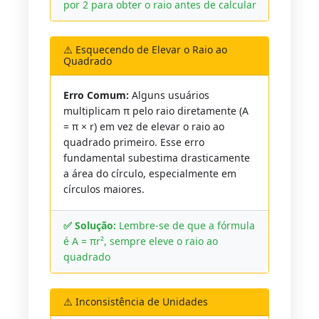
por 2 para obter o raio antes de calcular
⚠️ Esquecendo de Elevar o Raio ao
Quadrado
Erro Comum:
Alguns usuários
multiplicam π pelo raio diretamente (A
= π × r) em vez de elevar o raio ao
quadrado primeiro. Esse erro
fundamental subestima drasticamente
a área do círculo, especialmente em
círculos maiores.
✅ Solução:
Lembre-se de que a fórmula
é A = πr², sempre eleve o raio ao
quadrado
⚠️ Inconsistência de Unidades