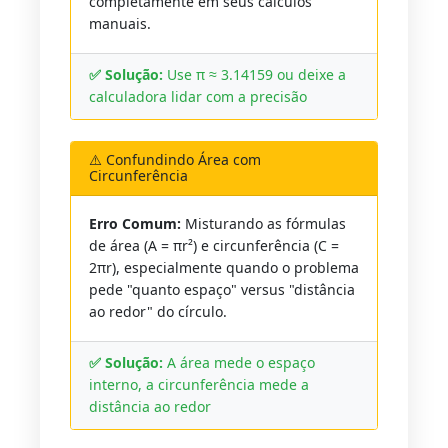
completamente em seus cálculos
manuais.
✅ Solução:
Use π ≈ 3.14159 ou deixe a
calculadora lidar com a precisão
⚠️ Confundindo Área com
Circunferência
Erro Comum:
Misturando as fórmulas
de área (A = πr²) e circunferência (C =
2πr), especialmente quando o problema
pede "quanto espaço" versus "distância
ao redor" do círculo.
✅ Solução:
A área mede o espaço
interno, a circunferência mede a
distância ao redor