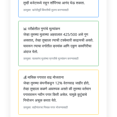
तुम्ही बजेटमध्ये राहून शॉपिंगचा आनंद घेऊ शकता.
उपयुक्त: खरेदीपूर्वी किंमतीची तुलना करण्यासाठी
📊 परीक्षेतील गुणांचे मूल्यांकन
जेव्हा तुमच्या मुलाच्या अहवालात 425/500 असे गुण
असतात, तेव्हा तुम्हाला त्याची टक्केवारी काढायची असते.
यावरून त्याचा वर्गातील क्रमांक आणि एकूण कामगिरीचा
अंदाज येतो.
उपयुक्त: पालकांना मुलांच्या प्रगतीचे मूल्यांकन करण्यासाठी
💰 मासिक पगारात वाढ मोजताना
जेव्हा तुमच्या कंपनीकडून 12% वेतनवाढ जाहीर होते,
तेव्हा तुम्हाला कळणे आवश्यक असते की तुमच्या वर्तमान
पगारावरून नवीन पगार किती असेल. यामुळे कुटुंबाचे
नियोजन अचूक करता येते.
उपयुक्त: वाढीनंतरचा निव्वळ पगार मोजण्यासाठी