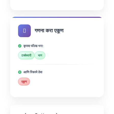
गणना करा एकूण
कृपया फील्ड भरा:
टक्केवारी
भाग
आणि रिकामे ठेवा
एकूण