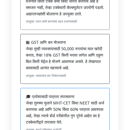
वजनात किती टक्के कमी किंवा जास्त करायचे आहे हे
समजत नाही, तेव्हा टक्केवारी कॅल्क्युलेटर उपयोगी पडतो.
आहारतज्ज्ञांशी बोलताना हे उपयुक्त ठरते.
उपयुक्त: वजन कमी करण्याचे लक्ष्य ठरवण्यासाठी
🏪 GST आणि कर मोजताना
जेव्हा तुम्ही व्यवसायासाठी 50,000 रुपयांचा माल खरेदी
करता, तेव्हा 18% GST किती भरावा लागेल आणि एकूण
बिल किती येईल हे मोजणे आवश्यक असते. हे लेखापाल
कामासाठी अत्यंत महत्त्वाचे आहे.
उपयुक्त: व्यापाऱ्यांना कर नियोजनासाठी
🎓 प्रवेशासाठी पात्रता तपासताना
जेव्हा तुमच्या मुलाने MHT-CET किंवा NEET साठी अर्ज
करायचा आहे आणि 50% किंवा 60% पात्रता आवश्यक
आहे, तेव्हा त्याचे बोर्ड परीक्षेतील गुण पुरेसे आहेत का हे
टक्केवारीद्वारे तपासता येते.
उपयुक्त: स्पर्धा परीक्षांच्या अर्जापूर्वी