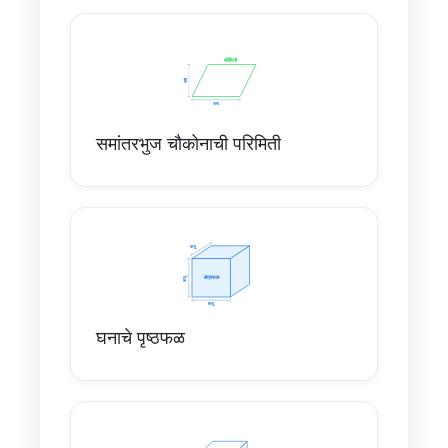
समांतरभुज चौकोनाची परिमिती
घनाचे पृष्ठफळ