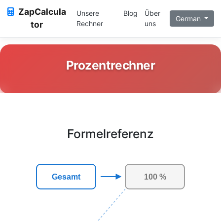
ZapCalcula
Unsere
Blog
Über
German
tor
Rechner
uns
Prozentrechner
Formelreferenz
Gesamt
100 %