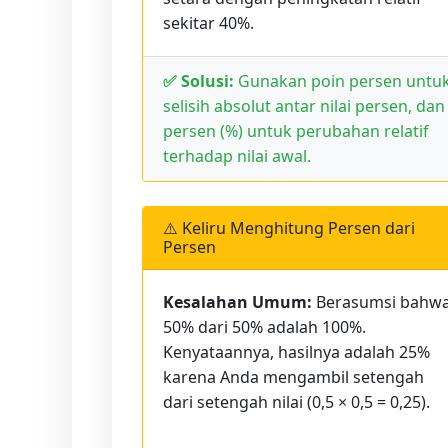
sekitar 40%.
✅ Solusi:
Gunakan poin persen untu
selisih absolut antar nilai persen, dan
persen (%) untuk perubahan relatif
terhadap nilai awal.
⚠️ Keliru Menghitung Persen dari
Persen
Kesalahan Umum:
Berasumsi bahw
50% dari 50% adalah 100%.
Kenyataannya, hasilnya adalah 25%
karena Anda mengambil setengah
dari setengah nilai (0,5 × 0,5 = 0,25).