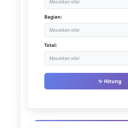
Bagian:
Total:
✨ Hitung