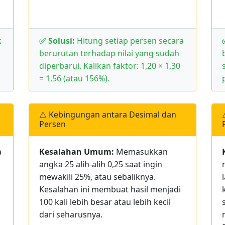
k
✅ Solusi:
Hitung setiap persen secara
berurutan terhadap nilai yang sudah
diperbarui. Kalikan faktor: 1,20 × 1,30
= 1,56 (atau 156%).
⚠️ Kebingungan antara Desimal dan
Persen
a
Kesalahan Umum:
Memasukkan
angka 25 alih-alih 0,25 saat ingin
mewakili 25%, atau sebaliknya.
Kesalahan ini membuat hasil menjadi
100 kali lebih besar atau lebih kecil
dari seharusnya.