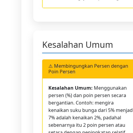
Kesalahan Umum
⚠️ Membingungkan Persen dengan
Poin Persen
Kesalahan Umum:
Menggunakan
persen (%) dan poin persen secara
bergantian. Contoh: mengira
kenaikan suku bunga dari 5% menjad
7% adalah kenaikan 2%, padahal
sebenarnya itu 2 poin persen atau
setara dengan peningkatan relatif