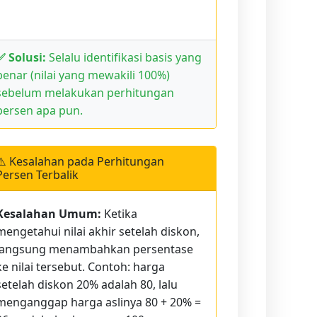
✅ Solusi:
Selalu identifikasi basis yang
benar (nilai yang mewakili 100%)
sebelum melakukan perhitungan
persen apa pun.
⚠️ Kesalahan pada Perhitungan
Persen Terbalik
Kesalahan Umum:
Ketika
mengetahui nilai akhir setelah diskon,
langsung menambahkan persentase
ke nilai tersebut. Contoh: harga
setelah diskon 20% adalah 80, lalu
menganggap harga aslinya 80 + 20% =