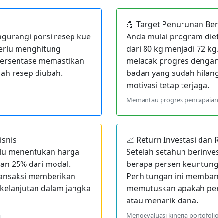
💪 Target Penurunan Be
gurangi porsi resep kue
Anda mulai program die
perlu menghitung
dari 80 kg menjadi 72 k
 persentase memastikan
melacak progres dengan
lah resep diubah.
badan yang sudah hilan
motivasi tetap terjaga.
Memantau progres pencapaian t
isnis
📈 Return Investasi dan
erlu menentukan harga
Setelah setahun berinves
an 25% dari modal.
berapa persen keuntunga
transaksi memberikan
Perhitungan ini membant
erkelanjutan dalam jangka
memutuskan apakah pe
atau menarik dana.
a
Mengevaluasi kinerja portofolio