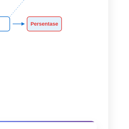
Persentase
n