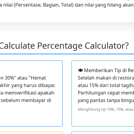
nilai (Persentase, Bagian, Total) dan nilai yang hilang aka
alculate Percentage Calculator?
🍽️ Memberikan Tip di R
kon 30%" atau "Hemat
Setelah makan di restor
khir yang harus dibayar.
atau 15% dari total tagi
a memverifikasi apakah
Perhitungan cepat mem
r sebelum membayar di
yang pantas tanpa bingu
Menghitung tip 10%, 15%, atau