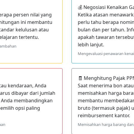
💰 Negosiasi Kenaikan Ga
erapa persen nilai yang
Ketika atasan menawarka
erhitungan ini membantu
perlu tahu berapa nomin
andar kelulusan atau
bulan dan per tahun. In
lajaran tertentu.
apakah tawaran tersebut 
lebih lanjut.
 tambahan
Mengevaluasi penawaran kenai
🧾 Menghitung Pajak PP
tau kendaraan, Anda
Saat menerima bon atau 
arus dibayar dari jumlah
memisahkan harga barang
tu Anda membandingkan
membantu membedakan h
milih opsi paling
bruto (termasuk pajak)
reimbursement kantor.
aan
Memisahkan harga barang dan