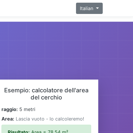
Italian
Esempio: calcolatore dell'area
del cerchio
raggio:
5 metri
Area:
Lascia vuoto - lo calcoleremo!
Risultato:
Area = 78,54 m²