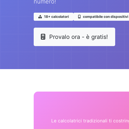
numero!
18+ calcolatori
compatibile con dispositivi
Provalo ora - è gratis!
Le calcolatrici tradizionali ti costri