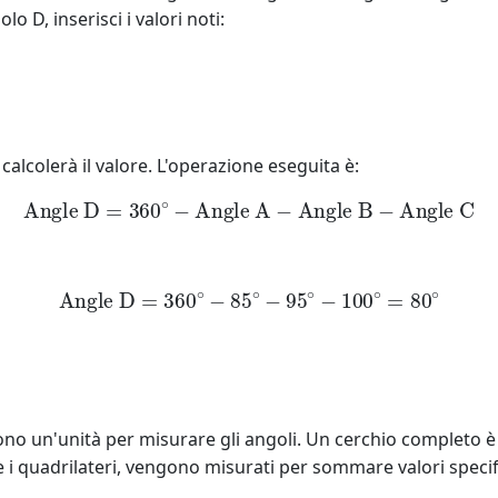
 D, inserisci i valori noti:
calcolerà il valore. L'operazione eseguita è:
Angle D
=
360
∘
−
Angle A
−
Angle B
−
Angle C
Angle D
=
360
∘
−
85
∘
−
95
∘
−
100
∘
=
80
∘
sono un'unità per misurare gli angoli. Un cerchio completo è
me i quadrilateri, vengono misurati per sommare valori specifi