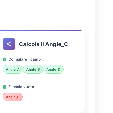
Calcola il Angle_C
Compilare i campi:
Angle_A
Angle_B
Angle_D
E lascia vuoto
Angle_C