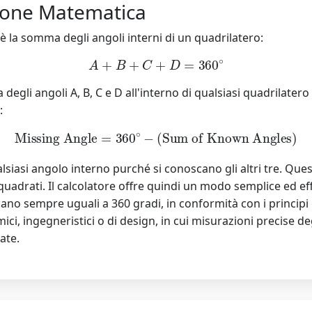
zione Matematica
è la somma degli angoli interni di un quadrilatero:
A
+
B
+
C
+
D
=
360
∘
li angoli A, B, C e D all'interno di qualsiasi quadrilatero è
:
Missing Angle
=
360
∘
−
(
Sum of Known Angles
)
asi angolo interno purché si conoscano gli altri tre. Questa 
e quadrati. Il calcolatore offre quindi un modo semplice ed ef
siano sempre uguali a 360 gradi, in conformità con i princip
ici, ingegneristici o di design, in cui misurazioni precise 
ate.