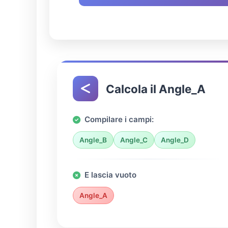
Calcola il Angle_A
Compilare i campi:
Angle_B
Angle_C
Angle_D
E lascia vuoto
Angle_A