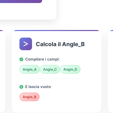
Calcola il Angle_B
Compilare i campi:
Angle_A
Angle_C
Angle_D
E lascia vuoto
Angle_B