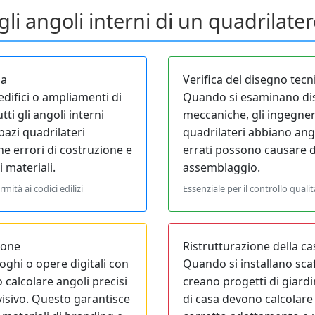
li angoli interni di un quadrilate
ia
Verifica del disegno tecn
difici o ampliamenti di
Quando si esaminano dise
ti gli angoli interni
meccaniche, gli ingegner
azi quadrilateri
quadrilateri abbiano ango
ne errori di costruzione e
errati possono causare di
 materiali.
assemblaggio.
mità ai codici edilizi
Essenziale per il controllo quali
ione
Ristrutturazione della ca
oghi o opere digitali con
Quando si installano scaf
 calcolare angoli precisi
creano progetti di giardin
visivo. Questo garantisce
di casa devono calcolare