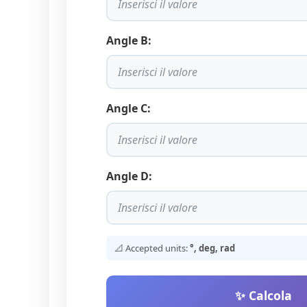
Angle B:
Angle C:
Angle D:
📐 Accepted units:
°, deg, rad
✨ Calcola