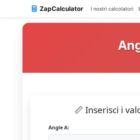
ZapCalculator
I nostri calcolatori
Ang
📏 Inserisci i val
Angle A: