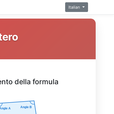
Italian
tero
ento della formula
Angle B
Angle A