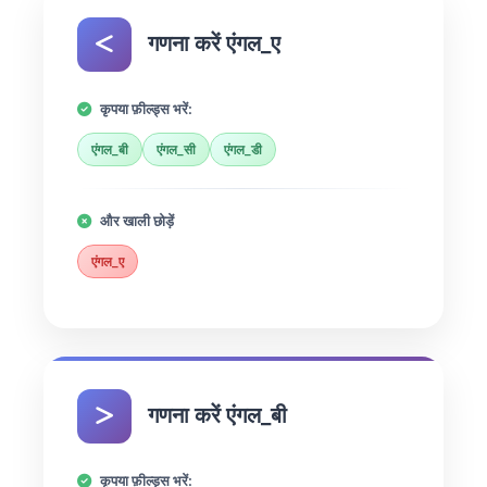
गणना करें एंगल_ए
कृपया फ़ील्ड्स भरें:
एंगल_बी
एंगल_सी
एंगल_डी
और खाली छोड़ें
एंगल_ए
गणना करें एंगल_बी
कृपया फ़ील्ड्स भरें: