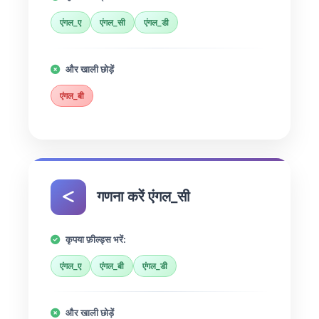
एंगल_ए
एंगल_सी
एंगल_डी
और खाली छोड़ें
एंगल_बी
गणना करें एंगल_सी
कृपया फ़ील्ड्स भरें:
एंगल_ए
एंगल_बी
एंगल_डी
और खाली छोड़ें