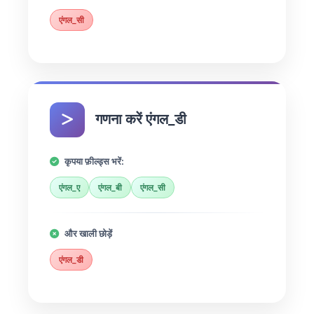
एंगल_सी
गणना करें एंगल_डी
कृपया फ़ील्ड्स भरें:
एंगल_ए
एंगल_बी
एंगल_सी
और खाली छोड़ें
एंगल_डी