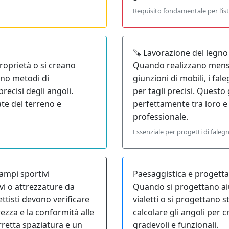
Requisito fondamentale per l’i
🪚 Lavorazione del legno
roprietà o si creano
Quando realizzano mensol
ano metodi di
giunzioni di mobili, i fa
recisi degli angoli.
per tagli precisi. Questo 
te del terreno e
perfettamente tra loro e c
professionale.
Essenziale per progetti di faleg
ampi sportivi
Paesaggistica e progetta
i o attrezzature da
Quando si progettano aiuol
ttisti devono verificare
vialetti o si progettano 
rezza e la conformità alle
calcolare gli angoli per 
retta spaziatura e un
gradevoli e funzionali.