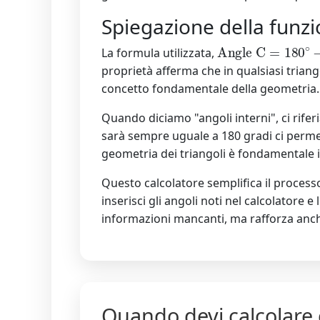
Spiegazione della funz
Angle C
=
180
∘
−
(
La formula utilizzata,
proprietà afferma che in qualsiasi triang
concetto fondamentale della geometria.
Quando diciamo "angoli interni", ci rifer
sarà sempre uguale a 180 gradi ci permet
geometria dei triangoli è fondamentale in
Questo calcolatore semplifica il process
inserisci gli angoli noti nel calcolatore e 
informazioni mancanti, ma rafforza anch
Quando devi calcolare g