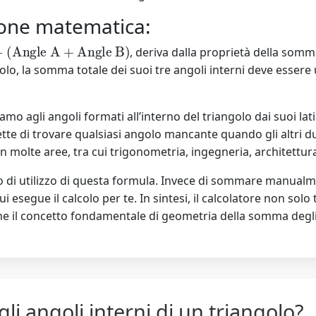
ione matematica:
Angle A
+
Angle B
)
, deriva dalla proprietà della somm
olo, la somma totale dei suoi tre angoli interni deve essere
iamo agli angoli formati all’interno del triangolo dai suoi la
te di trovare qualsiasi angolo mancante quando gli altri d
 molte aree, tra cui trigonometria, ingegneria, architettura
o di utilizzo di questa formula. Invece di sommare manualmen
lui esegue il calcolo per te. In sintesi, il calcolatore non sol
e il concetto fondamentale di geometria della somma degli a
li angoli interni di un triangolo?