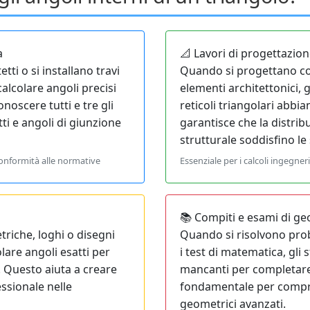
a
📐 Lavori di progettazion
ti o si installano travi
Quando si progettano co
alcolare angoli precisi
elementi architettonici, 
onoscere tutti e tre gli
reticoli triangolari abbia
ti e angoli di giunzione
garantisce che la distribu
strutturale soddisfino le
conformità alle normative
Essenziale per i calcoli ingegneri
📚 Compiti e esami di g
riche, loghi o disegni
Quando si risolvono prob
lare angoli esatti per
i test di matematica, gli
. Questo aiuta a creare
mancanti per completare i
essionale nelle
fondamentale per compre
geometrici avanzati.