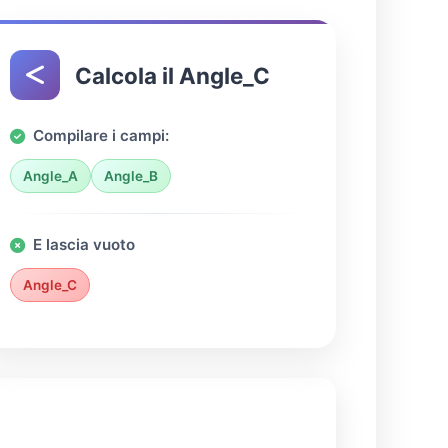
Calcola il Angle_C
Compilare i campi:
Angle_A
Angle_B
E lascia vuoto
Angle_C