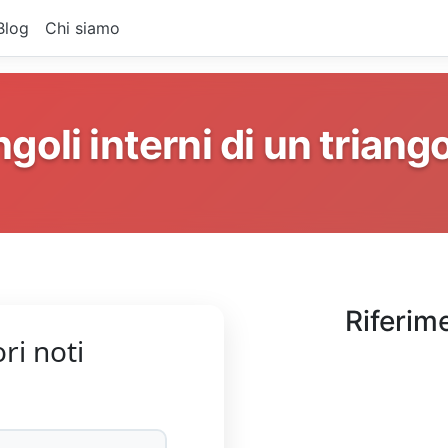
Blog
Chi siamo
goli interni di un triang
Riferim
ori noti