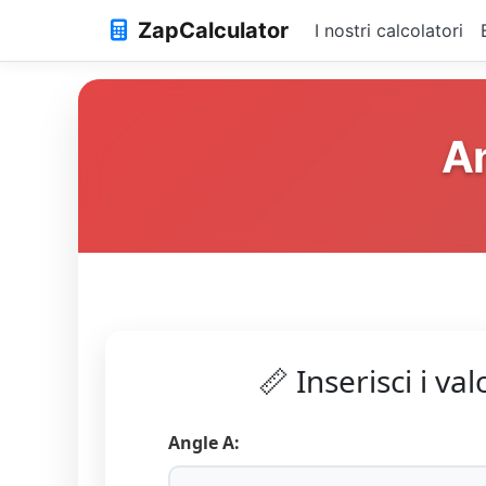
ZapCalculator
I nostri calcolatori
An
📏 Inserisci i val
Angle A: