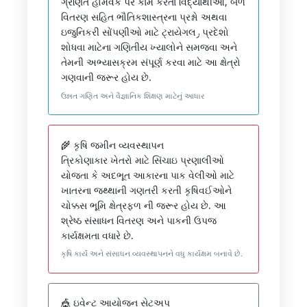
ગ્રણિત હોમવર્ક પર કામ કરતાં વિદ્યાર્થીઓ, બળ
વિતરણ સહિત ભૌતિકશાસ્ત્રના પ્રશ્નો અથવા
ઇજુનિકરી સોંપણીઓ માટે ટ્રાયેગલر પ્રદેશો
શોધવા માટેના ગણિતીય ખ્યાલોને સમજવા અને
તેમની અભ્યાસક્રમ સંપૂર્ણ કરવા માટે આ ક્ષેત્રો
ગણવાની જરૂર હોય છે.
ઉન્નત ગણિત અને વૈજ્ઞાનિક શિક્ષણ માટેનું આધાર
🌾 કૃષિ જમીન વ્યવસ્થાપન
ત્રિકોણાકાર ખેતરો માટે સિંચાઇ પ્રણાલીઓ
યોજતા કે અદભૂત આકારના પાક વેલીઓ માટે
ખાતરના જથ્થાની ગણતરી કરતી કૃષિવઈઓને
ચોક્કસ ભૂમિ ક્ષેત્રફળ ની જરૂર હોય છે. આ
શ્રેષ્ઠ સંસાધન વિતરણ અને પાકની ઉપજ
કાર્યક્ષમતા વધારે છે.
કૃષિ કાર્ય અને સંસાધન વ્યવસ્થાપનને વધુ કાર્યક્ષમ બનાવે છે.
🎪 ઇવેન્ટ આયોજન સેટઅપ