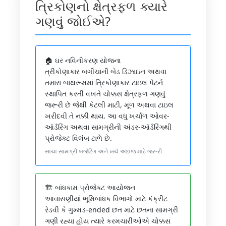
ત્રિકોણનો ક્ષેત્રફળ ક્યારે
ગણવું જોઈએ?
🏠 ઘર નવિનીકરણ યોજના
ત્રીકોણાકાર બગીચાની બેડ ડિઝાઇન અથવા
તમારા બાથરૂમમાં ત્રિકોણાકાર ટાઇલ પેટર્ન
સ્થાપિત કરતી વખતે ચોક્કસ ક્ષેત્રફળ ગણવું
જરૂરી છે જેથી કેટલી માટી, મૂળ અથવા ટાઇલ
ખરીદવી તે નક્કી થાય. આ વધુ ખર્ચાળ ઓવર-
ઑર્ડરિંગ અથવા સામગ્રીની અંડર-ઑર્ડરિંગથી
પ્રોજેક્ટ વિલંબ ટાળે છે.
સાચા સામગ્રી બજેટિંગ અને ખર્ચ અંદાજ માટે જરૂરી
🏗️ બાંધકામ પ્રોજેક્ટ આયોજન
આવાસણીયાં ભૂમિબાંધક વિભાગો માટે કંક્રીટ
રેડવી કે ગુમ્મડ-ended છત માટે છતના સામગ્રી
ગણી રહ્યા હોય ત્યારે કરમચારીઓએ ચોક્કસ