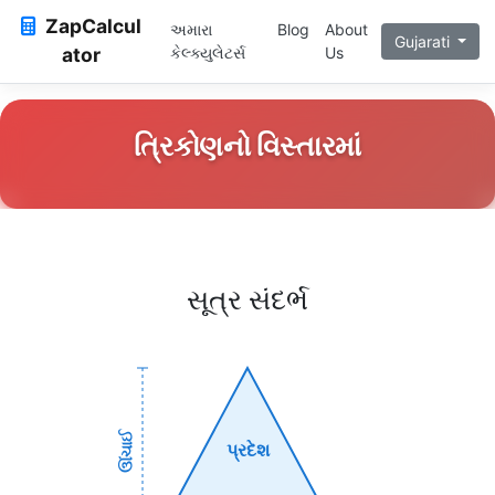
ZapCalcul
અમારા
Blog
About
Gujarati
ator
કેલ્ક્યુલેટર્સ
Us
ત્રિકોણનો વિસ્તારમાં
સૂત્ર સંદર્ભ
ઊંચાઈ
પ્રદેશ