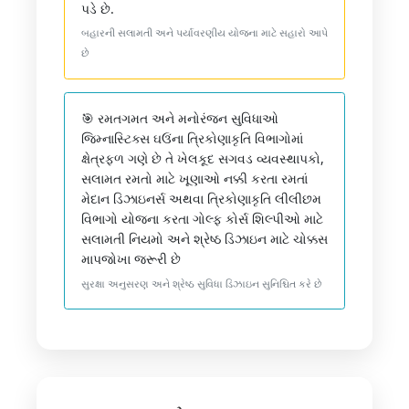
પડે છે.
બહારની સલામતી અને પર્યાવરણીય યોજના માટે સહારો આપે
છે
🎯 રમતગમત અને મનોરંજન સુવિધાઓ
જિમ્નાસ્ટિક્સ ઘઉંના ત્રિકોણાકૃતિ વિભાગોમાં
ક્ષેત્રફળ ગણે છે તે ખેલકૂદ સગવડ વ્યવસ્થાપકો,
સલામત રમતો માટે ખૂણાઓ નક્કી કરતા રમતાં
મેદાન ડિઝાઇનર્સ અથવા ત્રિકોણાકૃતિ લીલીછમ
વિભાગો યોજના કરતા ગોલ્ફ કોર્સ શિલ્પીઓ માટે
સલામતી નિયમો અને શ્રેષ્ઠ ડિઝાઇન માટે ચોક્કસ
માપજોખા જરૂરી છે
સુરક્ષા અનુસરણ અને શ્રેષ્ઠ સુવિધા ડિઝાઇન સુનિશ્ચિત કરે છે