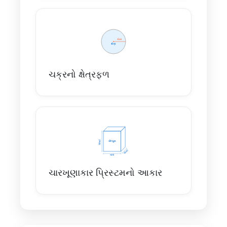
ચક્રનો ક્ષેત્રફળ
ચારખૂણાકાર પ્રિસ્ટમનો આકાર