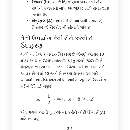
ઉંચાઈ (h):
આ છે ત્રિકોણના આધારથી ટોચ
સુધીની કળકીની માપ, જે આધાર સાથે સમકક્ષાણ
બનાવે છે.
ક્ષેત્રફલ (A):
આ છે તે બે-આયામી સપાટીનું
વિસ્તાર જે ત્રિકોણની સીમાને બાંધે છે.
તેનો ઉપયોગ કેવી રીતે કરવો તે
ઉદાહરણ
ચાલો માનીએ કે તમારું ત્રિકોણ છે જેમણે આધાર 10
મીટર છે અને ઉંચાઈ ગાય છે, પરંતુ તમને જાણ છે કે
ક્ષેત્રફલ 50 ચોરસ મીટર છે. ઊંચાઈ શોધવા માટે, તમે
આધાર ક્ષેત્રમાં 10 અને ક્ષેત્રફલ ક્ષેત્રમાં 50 ભરી
આપશો. આ કેલેક્શન નીચે દર્શાવેલા સૂત્રનો ઉપયોગ
કરીને ઊંચાઈ ગણશે:
A
=
1
2
×
આધાર
×
ઉંચાઈ
આ
ધ
ા
ર
ઉ
ં
ચ
ા
ઈ
h
એક પગલે આની પુનર્વ્યાખ્યા કરીને ખોટી ઊંચાઈ (
)
માટે મેળવવું:
h
=
2
A
b