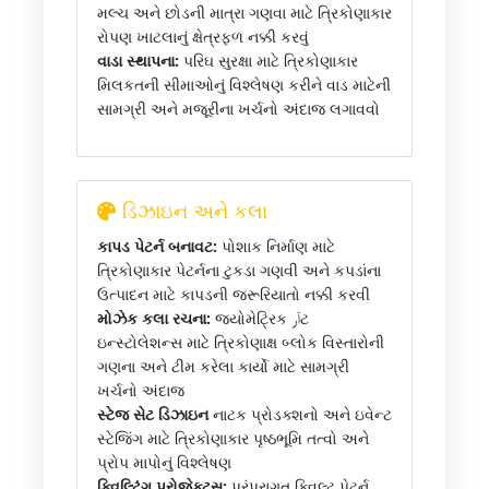
મલ્ચ અને છોડની માત્રા ગણવા માટે ત્રિકોણાકાર
રોપણ ખાટલાનું ક્ષેત્રફળ નક્કી કરવું
વાડા સ્થાપના:
પરિઘ સુરક્ષા માટે ત્રિકોણાકાર
મિલકતની સીમાઓનું વિશ્લેષણ કરીને વાડ માટેની
સામગ્રી અને મજૂરીના ખર્ચનો અંદાજ લગાવવો
ડિઝાઇન અને કલા
કાપડ પેટર્ન બનાવટ:
પોશાક નિર્માણ માટે
ત્રિકોણાકાર પેટર્નના ટુકડા ગણવી અને કપડાંના
ઉત્પાદન માટે કાપડની જરૂરિયાતો નક્કી કરવી
મોઝેક કલા રચના:
જ્યોમેટ્રિક آرટ
ઇન્સ્ટોલેશન્સ માટે ત્રિકોણાક્ષ બ્લોક વિસ્તારોની
ગણના અને ટીમ કરેલા કાર્યો માટે સામગ્રી
ખર્ચનો અંદાજ
સ્ટેજ સેટ ડિઝાઇન
નાટક પ્રોડક્શનો અને ઇવેન્ટ
સ્ટેજિંગ માટે ત્રિકોણાકાર પૃષ્ઠભૂમિ તત્વો અને
પ્રોપ માપોનું વિશ્લેષણ
ક્વિલ્ટિંગ પ્રોજેક્ટ્સ:
પરંપરાગત ક્વિલ્ટ પેટર્ન