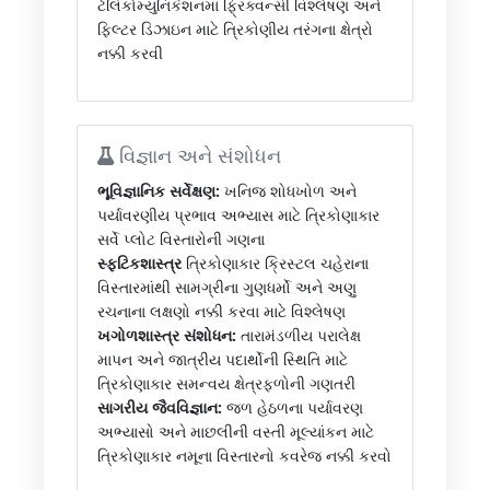
ટેલિકોમ્યુનિકેશનમાં ફ્રિક્વન્સી વિશ્લેષણ અને
ફિલ્ટર ડિઝાઇન માટે ત્રિકોણીય તરંગના ક્ષેત્રો
નક્કી કરવી
વિજ્ઞાન અને સંશોધન
ભૂવિજ્ઞાનિક સર્વેક્ષણ:
ખનિજ શોધખોળ અને
પર્યાવરણીય પ્રભાવ અભ્યાસ માટે ત્રિકોણાકાર
સર્વે પ્લોટ વિસ્તારોની ગણના
સ્ફટિકશાસ્ત્ર
ત્રિકોણાકાર ક્રિસ્ટલ ચહેરાના
વિસ્તારમાંથી સામગ્રીના ગુણધર્મો અને અણુ
રચનાના લક્ષણો નક્કી કરવા માટે વિશ્લેષણ
ખગોળશાસ્ત્ર સંશોધન:
તારામંડળીય પરાલેક્ષ
માપન અને જાત્રીય પદાર્થોની સ્થિતિ માટે
ત્રિકોણાકાર સમન્વય ક્ષેત્રફળોની ગણતરી
સાગરીય જૈવવિજ્ઞાન:
જળ હેઠળના પર્યાવરણ
અભ્યાસો અને માછલીની વસ્તી મૂલ્યાંકન માટે
ત્રિકોણાકાર નમૂના વિસ્તારનો કવરેજ નક્કી કરવો