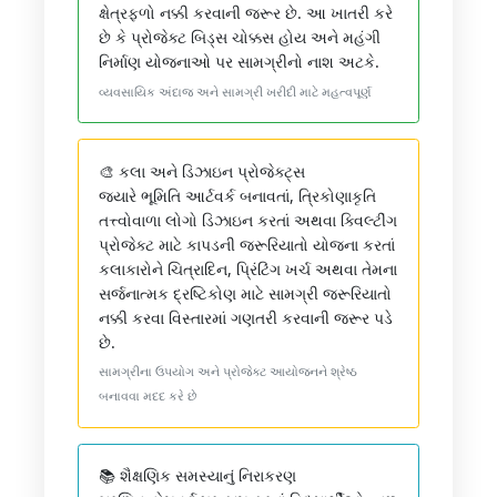
ક્ષેત્રફળો નક્કી કરવાની જરૂર છે. આ ખાતરી કરે
છે કે પ્રોજેક્ટ બિડ્સ ચોક્કસ હોય અને મહંગી
નિર્માણ યોજનાઓ પર સામગ્રીનો નાશ અટકે.
વ્યવસાયિક અંદાજ અને સામગ્રી ખરીદી માટે મહત્વપૂર્ણ
🎨 કલા અને ડિઝાઇન પ્રોજેક્ટ્સ
જ્યારે ભૂમિતિ આર્ટવર્ક બનાવતાં, ત્રિકોણાકૃતિ
તત્ત્વોવાળા લોગો ડિઝાઇન કરતાં અથવા ક્વિલ્ટીંગ
પ્રોજેક્ટ માટે કાપડની જરૂરિયાતો યોજના કરતાં
કલાકારોને ચિત્રાદિન, પ્રિંટિંગ ખર્ચ અથવા તેમના
સર્જનાત્મક દ્રષ્ટિકોણ માટે સામગ્રી જરૂરિયાતો
નક્કી કરવા વિસ્તારમાં ગણતરી કરવાની જરૂર પડે
છે.
સામગ્રીના ઉપયોગ અને પ્રોજેક્ટ આયોજનને શ્રેષ્ઠ
બનાવવા મદદ કરે છે
📚 શૈક્ષણિક સમસ્યાનું નિરાકરણ