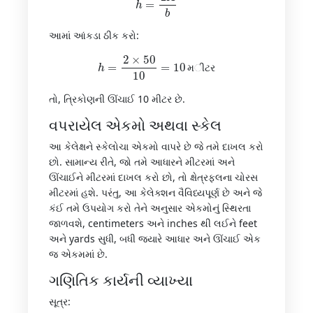
આમાં આંકડા ઠીક કરો:
h
=
2
×
50
10
=
10
મીટર
મ
ી
ટ
ર
તો, ત્રિકોણની ઊંચાઈ 10 મીટર છે.
વપરાયેલ એકમો અથવા સ્કેલ
આ કેલેક્ષને સ્કેલોચા એકમો વાપરે છે જે તમે દાખલ કરો
છો. સામાન્ય રીતે, જો તમે આધારને મીટરમાં અને
ઊંચાઈને મીટરમાં દાખલ કરો છો, તો ક્ષેત્રફલના ચોરસ
મીટરમાં હશે. પરંતુ, આ કેલેક્શન વૈવિધ્યપૂર્ણ છે અને જે
કંઈ તમે ઉપયોગ કરો તેને અનુસાર એકમોનું સ્થિરતા
જાળવશે, centimeters અને inches થી લઈને feet
અને yards સુધી, બધી જ્યારે આધાર અને ઊંચાઈ એક
જ એકમમાં છે.
ગણિતિક કાર્યની વ્યાખ્યા
સૂત્ર: