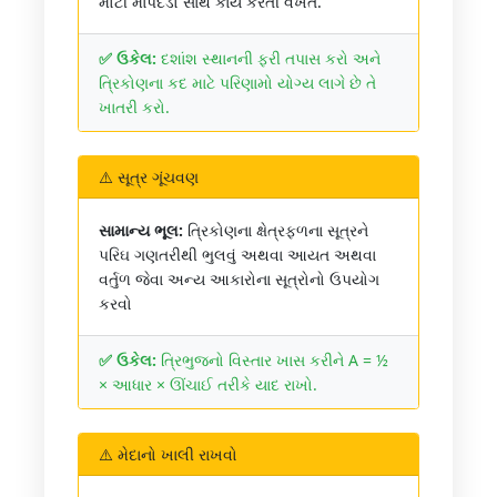
મોટી માપદંડો સાથે કાર્ય કરતી વખતે.
✅ ઉકેલ:
દશાંશ સ્થાનની ફરી તપાસ કરો અને
ત્રિકોણના કદ માટે પરિણામો યોગ્ય લાગે છે તે
ખાતરી કરો.
⚠️ સૂત્ર ગૂંચવણ
સામાન્ય ભૂલ:
ત્રિકોણના ક્ષેત્રફળના સૂત્રને
પરિઘ ગણતરીથી ભુલવું અથવા આયત અથવા
વર્તુળ જેવા અન્ય આકારોના સૂત્રોનો ઉપયોગ
કરવો
✅ ઉકેલ:
ત્રિભુજનો વિસ્તાર ખાસ કરીને A = ½
× આધાર × ઊંચાઈ તરીકે યાદ રાખો.
⚠️ મેદાનો ખાલી રાખવો