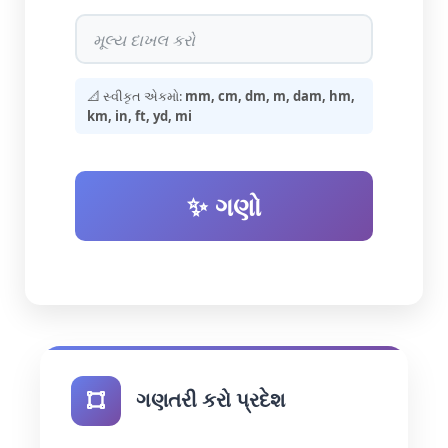
📐 સ્વીકૃત એકમો:
mm, cm, dm, m, dam, hm,
km, in, ft, yd, mi
✨ ગણો
ગણતરી કરો પ્રદેશ