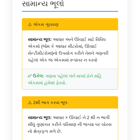
સામાન્ય ભૂલો
⚠️ એકમ ગૂંચવણ
સામાન્ય ભૂલ:
આધાર અને ઊંચાઈ માટે વિવિધ
એકમો (જેમ કે આધાર મીટરોમાં, ઊંચાઈ
સેન્ટીમીટરોમાં)નો ઉપયોગ કરીને તેમને ગણતરી
પહેલાં એક જ એકમમાં રૂપાંતર ન કરવો
✅ ઉકેલ:
ગણવા પહેલાં બંને માપદંડોને સહિ
એકમમાં હંમેશાં ફેરવો.
⚠️ 2થી ભાગ કરવા ભૂલ
સામાન્ય ભૂલ:
આધાર × ઊંચાઈ ને 2 થી ન ભાગી
સીધું ગુણાકાર કરીને પરિમાણ ની જગ્યા પર ચોરસ
નો ક્ષેત્રફળ મળે છે.