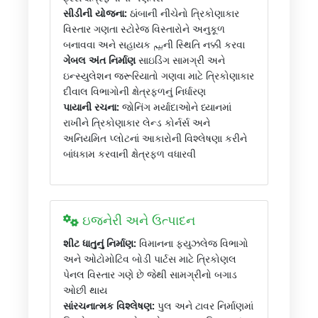
સીડીની યોજના:
ઠાંબાની નીચેનો ત્રિકોણાકાર
વિસ્તાર ગણતા સ્ટોરેજ વિસ્તારોને અનુકૂળ
બનાવવા અને સહાયક بیمની સ્થિતિ નક્કી કરવા
ગેબલ અંત નિર્માણ
સાઇડિંગ સામગ્રી અને
ઇન્સ્યુલેશન જરૂરિયાતો ગણવા માટે ત્રિકોણાકાર
દીવાલ વિભાગોની ક્ષેત્રફળનું નિર્ધારણ
પાયાની રચના:
જોનિંગ મર્યાદાઓને ધ્યાનમાં
રાખીને ત્રિકોણાકાર લેન્ડ કોર્નર્સ અને
અનિયમિત પ્લોટનાં આકારોની વિશ્લેષણા કરીને
બાંધકામ કરવાની ક્ષેત્રફળ વધારવી
ઇજનેરી અને ઉત્પાદન
શીટ ધાતુનું નિર્માણ:
વિમાનના ફ્યુઝલેજ વિભાગો
અને ઓટોમોટિવ બોડી પાર્ટસ માટે ત્રિકોણલ
પેનલ વિસ્તાર ગણે છે જેથી સામગ્રીનો બગાડ
ઓછી થાય
સાંરચનાત્મક વિશ્લેષણ:
પુલ અને ટાવર નિર્માણમાં