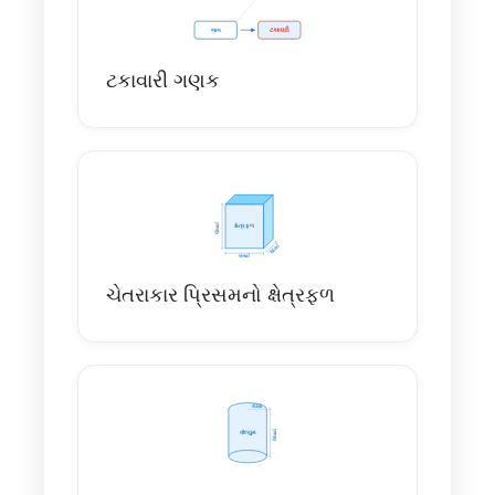
ટકાવારી ગણક
ચેતરાકાર પ્રિસમનો ક્ષેત્રફળ