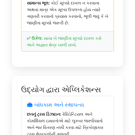
સામાન્ય ભૂલ:
કોઈ મૂલ્યો દાખલ ન કરવાના
અથવા માત્ર એક મૂલ્ય ઉપલબ્ધ હોય ત્યારે
ગણતરી કરવાનો પ્રયાસ કરવાનો, ભૂલી જવું કે બે
જાણીતા મૂલ્યો જરૂરી છે.
✅ ઉકેલ:
સાચા બે જાણીતા મૂલ્યો દાખલ કરો
અને અજ્ઞાત ક્ષેત્ર ખાલી રાખો.
ઉદ્યોગ દ્વારા એપ્લિકેશન્સ
બાંધકામ અને સ્થાપત્ય
છતનું ટ્રસ ડિઝાઇન:
રેસિડેન્ટિયલ અને
કોમર્શિયલ ઇમારતોએ માટે લુમ્બર જરૂરિયાતો
અને ભાર વિતરણ નક્કી કરવા માટે ત્રિકોણાકાર
ટ્રસ ક્ષેત્રફળોની ગણતરી