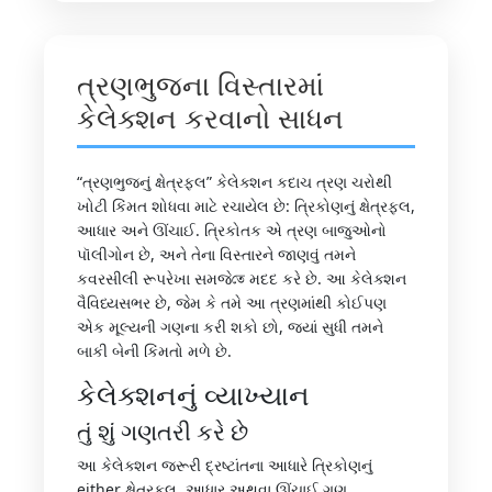
ત્રણભુજના વિસ્તારમાં
કેલેક્શન કરવાનો સાધન
“ત્રણભુજનું ક્ષેત્રફલ” કેલેક્શન કદાચ ત્રણ ચરોથી
ખોટી કિંમત શોધવા માટે રચાયેલ છે: ત્રિકોણનું ક્ષેત્રફલ,
આધાર અને ઊંચાઈ. ત્રિકોતક એ ત્રણ બાજુઓનો
પૉલીગોન છે, અને તેના વિસ્તારને જાણવું તમને
કવરસીલી રૂપરેખા સમજેতে મદદ કરે છે. આ કેલેક્શન
વૈવિધ્યસભર છે, જેમ કે તમે આ ત્રણમાંથી કોઈપણ
એક મૂલ્યની ગણના કરી શકો છો, જ્યાં સુધી તમને
બાકી બેની કિંમતો મળે છે.
કેલેક્શનનું વ્યાખ્યાન
તું શું ગણતરી કરે છે
આ કેલેક્શન જરૂરી દ્રષ્ટાંતના આધારે ત્રિકોણનું
either ક્ષેત્રફલ, આધાર અથવા ઊંચાઈ ગણ