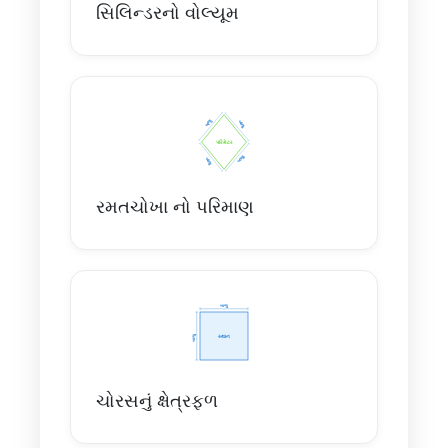
સિલિન્ડરનો વોલ્યૂમ
રમતચોખા નો પરિમાણ
ચોરસનું ક્ષેત્રફળ