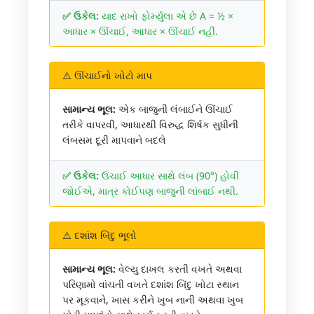
✅ ઉકેલ:
યાદ રાખો ફોર્મ્યુલા એ છે A = ½ ×
આધાર × ઊંચાઈ, આધાર × ઊંચાઈ નહીં.
⚠️ ઊંચાઈનો ખોટો માપ
સામાન્ય ભૂલ:
એક બાજુની લંબાઈને ઊંચાઈ
તરીકે વાપરવી, આધારથી વિરુદ્ધ શિર્ષક સુધીની
લંબસમ દૂરી માપવાને બદલે
✅ ઉકેલ:
ઉંચાઈ આધાર સાથે લંબ (90°) હોવી
જોઈએ, માત્ર કોઈપણ બાજુની લાંબાઈ નથી.
⚠️ દશાંશ બિંદુ ભૂલો
સામાન્ય ભૂલ:
વેલ્યુ દાખલ કરતી વખતે અથવા
પરિણામો વાંચતી વખતે દશાંશ બિંદુ ખોટા સ્થાન
પર મૂકવાને, ખાસ કરીને ખુબ નાની અથવા ખુબ