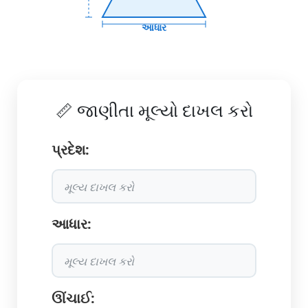
આધાર
📏 જાણીતા મૂલ્યો દાખલ કરો
પ્રદેશ:
આધાર:
ઊંચાઈ: