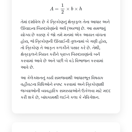
A
=
1
2
×
b
×
h
તેમાં દર્શાવેલ છે કે ત્રિકોણનું ક્ષેત્રફલ તેના આધાર અને
ઊંચાઇના બિરુદાવેણાંનો અર્ધ (અરજ) છે. આ સમજવું
યોગ્ય છે કારણ કે જો તમે મનમાં એક આયત વાંચતા
હોય, જે ત્રિકોણની ઊંચાઈની તુલનામાં બે ગણી હોય,
તો ત્રિકોણ તે આકૃત કળકીને પસાર કરે છે. તેથી,
ક્ષેત્રફલને નિયત કરીને પ્રાપ્ત બિરુદાવણાંનો બર્ન
કરવામાં આવે છે અને પછી બે વડે વિભાજન કરવામાં
આવે છે.
આ કેલેક્શનનું કાર્ય સમજવાથી આધારભૂત વિષયક
વહીવટના વિધિઓને સ્પષ્ટ કરવામાં અને ત્રિકોણાક્ષી
જગ્યાઓની વ્યવહારિક સમસ્યાઓને ઉકેલવા માટે મદદ
કરી શકે છે, બાંધકામથી લઈને કલા કે નેવિગેશન.