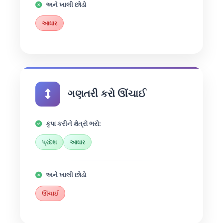
અને ખાલી છોડો
આધાર
ગણતરી કરો ઊંચાઈ
કૃપા કરીને ક્ષેત્રો ભરો:
પ્રદેશ
આધાર
અને ખાલી છોડો
ઊંચાઈ