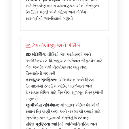
માટે ત્રિકોણાકાર કપડાના ટુકડાઓની ક્ષેત્રફળ
નિર્ધારીત કરવી અને બેટિંગ અને બેકિંગ
સામગ્રીની જરૂરિયાતો ગણવી
ટેકનોલોજી અને ગેમિંગ
3D મોડેલિંગ:
વીડિયો ગેમ પર્યાવરણો અને
આર્કિટેક્ચરલ વિઝ્યુઅલાઇઝેશન સોફ્ટવેર માટે
મેશ જનરેશનમાં ત્રિકોણાકાર બહુકોણ
વિસ્તારોની ગણતરી
કમ્પ્યુટર ગ્રાફિક્સ:
એનિમેશન અને ફિલ્મ
ઉત્પાદનમાં રેન્ડરિંગ ઑપ્ટિમાઇઝેશન અને
ટેક્સચર મેપિંગ માટે ત્રિકોણ મૂળભૂત ક્ષેત્રફળોની
ગણતરી
જીપીએસ નેવિગેશન:
મોબાઇલ એપ્લિકેશનોમાં
સ્થાન ત્રિકોણીકરણ અને નકશા ચોકસાઈ માટે
ત્રિકોણાકાર સૂચકાંકો ક્ષેત્રોનું વિશ્લેષણ
સંકેત પ્રક્રિયા
ઓડિયો એન્જિનિયરિંગ અને