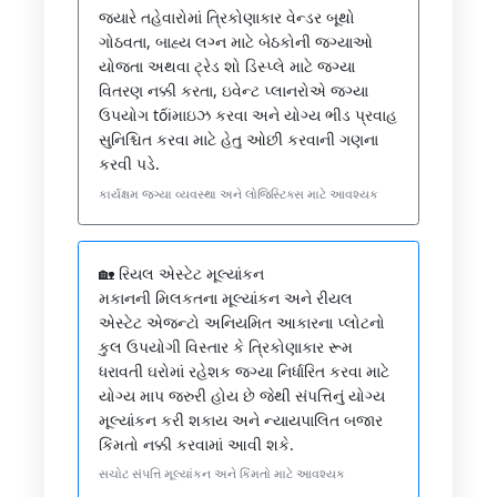
જ્યારે તહેવારોમાં ત્રિકોણાકાર વેન્ડર બૂથો
ગોઠવતા, બાહ્ય લગ્ન માટે બેઠકોની જગ્યાઓ
યોજતા અથવા ટ્રેડ શો ડિસ્પ્લે માટે જગ્યા
વિતરણ નક્કી કરતા, ઇવેન્ટ પ્લાનરોએ જગ્યા
ઉપયોગ tốiમાઇઝ કરવા અને યોગ્ય ભીડ પ્રવાહ
સુનિશ્ચિત કરવા માટે હેતુ ઓછી કરવાની ગણના
કરવી પડે.
કાર્યક્ષમ જગ્યા વ્યવસ્થા અને લોજિસ્ટિક્સ માટે આવશ્યક
🏡 રિયલ એસ્ટેટ મૂલ્યાંકન
મકાનની મિલકતના મૂલ્યાંકન અને રીયલ
એસ્ટેટ એજન્ટો અનિયમિત આકારના પ્લોટનો
કુલ ઉપયોગી વિસ્તાર કે ત્રિકોણાકાર રૂમ
ધરાવતી ઘરોમાં રહેશક જગ્યા નિર્ધારિત કરવા માટે
યોગ્ય માપ જરુરી હોય છે જેથી સંપત્તિનું યોગ્ય
મૂલ્યાંકન કરી શકાય અને ન્યાયપાલિત બજાર
કિંમતો નક્કી કરવામાં આવી શકે.
સચોટ સંપત્તિ મૂલ્યાંકન અને કિંમતો માટે આવશ્યક