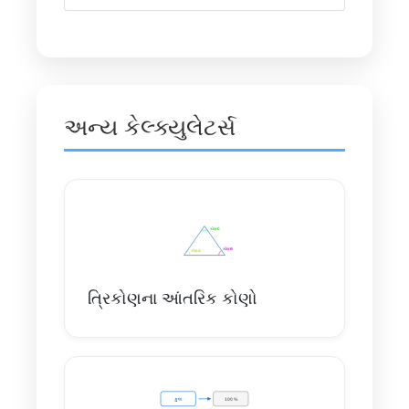
અન્ય કેલ્ક્યુલેટર્સ
ત્રિકોણના આંતરિક કોણો