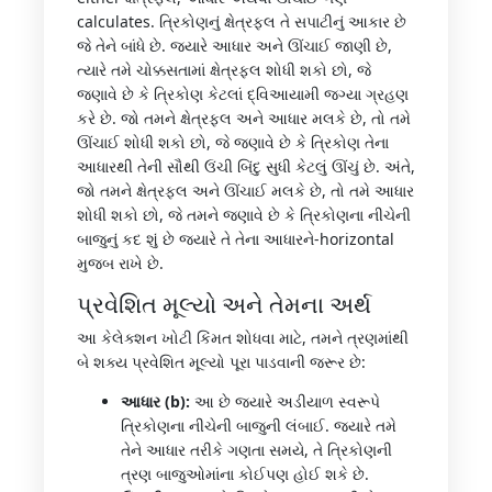
calculates. ત્રિકોણનું ક્ષેત્રફલ તે સપાટીનું આકાર છે
જે તેને બાંધે છે. જ્યારે આધાર અને ઊંચાઈ જાણી છે,
ત્યારે તમે ચોક્કસતામાં ક્ષેત્રફલ શોધી શકો છો, જે
જણાવે છે કે ત્રિકોણ કેટલાં દ્વિઆયામી જગ્યા ગ્રહણ
કરે છે. જો તમને ક્ષેત્રફલ અને આધાર મલકે છે, તો તમે
ઊંચાઈ શોધી શકો છો, જે જણાવે છે કે ત્રિકોણ તેના
આધારથી તેની સૌથી ઉંચી બિંદુ સુધી કેટલું ઊંચું છે. અંતે,
જો તમને ક્ષેત્રફલ અને ઊંચાઈ મલકે છે, તો તમે આધાર
શોધી શકો છો, જે તમને જણાવે છે કે ત્રિકોણના નીચેની
બાજુનું કદ શું છે જ્યારે તે તેના આધારને-horizontal
મુજબ રાખે છે.
પ્રવેશિત મૂલ્યો અને તેમના અર્થ
આ કેલેક્શન ખોટી કિંમત શોધવા માટે, તમને ત્રણમાંથી
બે શક્ય પ્રવેશિત મૂલ્યો પૂરા પાડવાની જરૂર છે:
આધાર (b):
આ છે જ્યારે અડીયાળ સ્વરૂપે
ત્રિકોણના નીચેની બાજુની લંબાઈ. જ્યારે તમે
તેને આધાર તરીકે ગણતા સમયે, તે ત્રિકોણની
ત્રણ બાજુઓમાંના કોઈપણ હોઈ શકે છે.