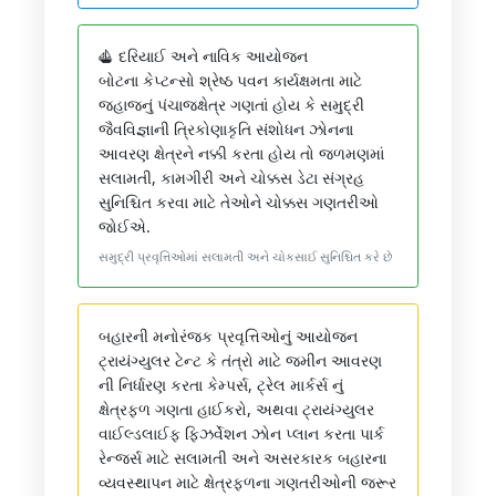
⛵ દરિયાઈ અને નાવિક આયોજન
બોટના કેપ્ટન્સો શ્રેષ્ઠ પવન કાર્યક્ષમતા માટે
જહાજનું પંચાજક્ષેત્ર ગણતાં હોય કે સમુદ્રી
જૈવવિજ્ઞાની ત્રિકોણાકૃતિ સંશોધન ઝોનના
આવરણ ક્ષેત્રને નક્કી કરતા હોય તો જળમણમાં
સલામતી, કામગીરી અને ચોક્કસ ડેટા સંગ્રહ
સુનિશ્ચિત કરવા માટે તેઓને ચોક્કસ ગણતરીઓ
જોઈએ.
સમુદ્રી પ્રવૃત્તિઓમાં સલામતી અને ચોકસાઈ સુનિશ્ચિત કરે છે
બહારની મનોરંજક પ્રવૃત્તિઓનું આયોજન
ટ્રાયંગ્યુલર ટેન્ટ કે તંત્રો માટે જમીન આવરણ
ની નિર્ધારણ કરતા કેમ્પર્સ, ટ્રેલ માર્કર્સ નું
ક્ષેત્રફળ ગણતા હાઈકરો, અથવા ટ્રાયંગ્યુલર
વાઈલ્ડલાઈફ ફિઝર્વેશન ઝોન પ્લાન કરતા પાર્ક
રેન્જર્સ માટે સલામતી અને અસરકારક બહારના
વ્યવસ્થાપન માટે ક્ષેત્રફળના ગણતરીઓની જરૂર