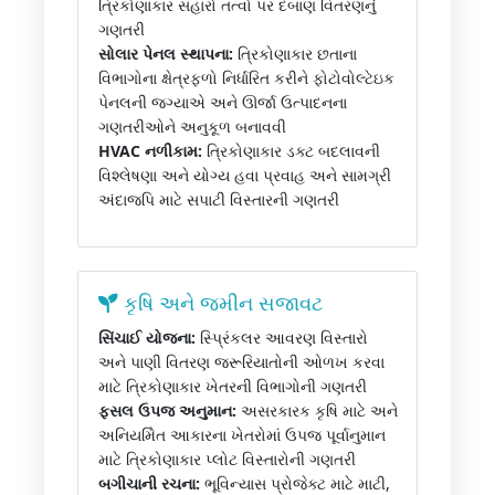
ત્રિકોણાકાર સહારો તત્વો પર દબાણ વિતરણનું
ગણતરી
સોલાર પેનલ સ્થાપના:
ત્રિકોણાકાર છતાના
વિભાગોના ક્ષેત્રફળો નિર્ધારિત કરીને ફોટોવોલ્ટેઇક
પેનલની જગ્યાએ અને ઊર્જા ઉત્પાદનના
ગણતરીઓને અનુકૂળ બનાવવી
HVAC નળીકામ:
ત્રિકોણાકાર ડક્ટ બદલાવની
વિશ્લેષણા અને યોગ્ય હવા પ્રવાહ અને સામગ્રી
અંદાજપિ માટે સપાટી વિસ્તારની ગણતરી
કૃષિ અને જમીન સજાવટ
સિંચાઈ યોજના:
સ્પ્રિંકલર આવરણ વિસ્તારો
અને પાણી વિતરણ જરૂરિયાતોની ઓળખ કરવા
માટે ત્રિકોણાકાર ખેતરની વિભાગોની ગણતરી
ફસલ ઉપજ અનુમાન:
અસરકારક કૃષિ માટે અને
અનિયમેિત આકારના ખેતરોમાં ઉપજ પૂર્વાનુમાન
માટે ત્રિકોણાકાર પ્લોટ વિસ્તારોની ગણતરી
બગીચાની રચના:
ભૂવિન્યાસ પ્રોજેક્ટ માટે માટી,