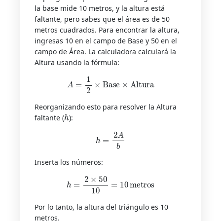
la base mide 10 metros, y la altura está
faltante, pero sabes que el área es de 50
metros cuadrados. Para encontrar la altura,
ingresas 10 en el campo de Base y 50 en el
campo de Área. La calculadora calculará la
Altura usando la fórmula:
A
=
1
2
×
Base
×
Altura
Reorganizando esto para resolver la Altura
h
faltante (
):
h
=
2
A
b
Inserta los números:
h
=
2
×
50
10
=
10
metros
Por lo tanto, la altura del triángulo es 10
metros.