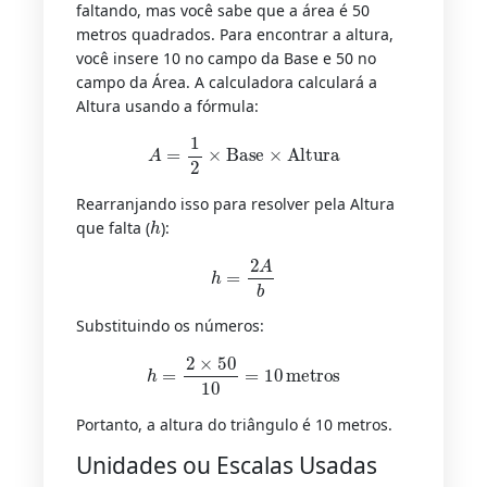
faltando, mas você sabe que a área é 50
metros quadrados. Para encontrar a altura,
você insere 10 no campo da Base e 50 no
campo da Área. A calculadora calculará a
Altura usando a fórmula:
A
=
1
2
×
Base
×
Altura
Rearranjando isso para resolver pela Altura
h
que falta (
):
h
=
2
A
b
Substituindo os números:
h
=
2
×
50
10
=
10
metros
Portanto, a altura do triângulo é 10 metros.
Unidades ou Escalas Usadas