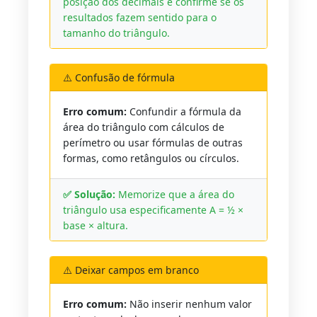
posição dos decimais e confirme se os
resultados fazem sentido para o
tamanho do triângulo.
⚠️ Confusão de fórmula
Erro comum:
Confundir a fórmula da
área do triângulo com cálculos de
perímetro ou usar fórmulas de outras
formas, como retângulos ou círculos.
✅ Solução:
Memorize que a área do
triângulo usa especificamente A = ½ ×
base × altura.
⚠️ Deixar campos em branco
Erro comum:
Não inserir nenhum valor