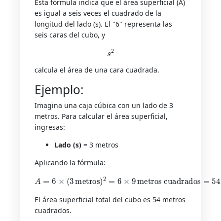
Esta fórmula indica que el área superficial (A)
es igual a seis veces el cuadrado de la
longitud del lado (s). El "6" representa las
seis caras del cubo, y
s
2
calcula el área de una cara cuadrada.
Ejemplo:
Imagina una caja cúbica con un lado de 3
metros. Para calcular el área superficial,
ingresas:
Lado (s)
= 3 metros
Aplicando la fórmula:
metros cuadrados
A
=
6
×
(
3
metros
=
54
metros cuadrados
)
2
=
6
×
9
El área superficial total del cubo es 54 metros
cuadrados.