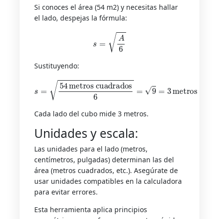
Si conoces el área (54 m2) y necesitas hallar
el lado, despejas la fórmula:
s
=
A
6
Sustituyendo:
s
=
54
metros cuadrados
6
=
9
=
3
metros
Cada lado del cubo mide 3 metros.
Unidades y escala:
Las unidades para el lado (metros,
centímetros, pulgadas) determinan las del
área (metros cuadrados, etc.). Asegúrate de
usar unidades compatibles en la calculadora
para evitar errores.
Esta herramienta aplica principios