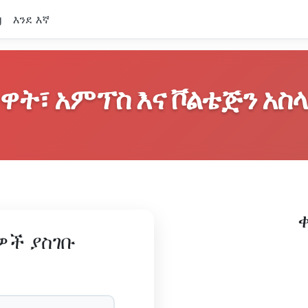
g
እንደ እኛ
ዋት፣ አምፕስ እና ቮልቴጅን አስላ
ዎች ያስገቡ