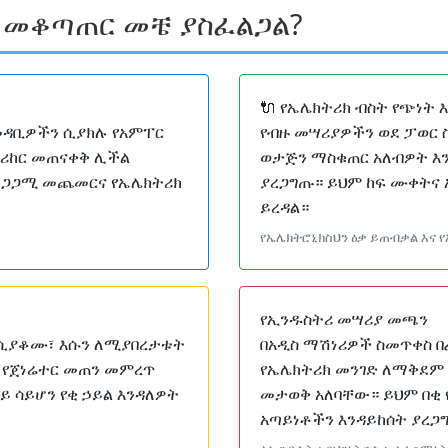
 መቆጣጠር መቼ ያስፈልጋል?
🔌 የኤሌክትሪክ ብስት የጭነት 
መዳቢዎችን ሲያክሉ የአምፐር
የብዙ መሣሪያዎችን ወደ ፓወር 
ብሪከር መጠናቀቅ ሊችል
ወታጅን ማስቁጠር አለብዎት እ
ደጋጋሚ መጨመርና የኤሌክትሪክ
ያረጋግጡ። ይህም ከፍ ሙቀትና 
ይረዳል።
የኤሌክትሮኒክስህን ዕቃ ይጠብቃል እና 
የኢንዱስትሪ መሣሪያ መጫን
ዞ ሲያቆሙ፣ እሱን ለሚያበረታቱት
በአዲስ ማሽነሪዎች ስመጥቀስ በ
 የጀነሬተር መጠን መምረጥ
የኤሌክትሪክ መንገድ ለማቅደም
ይ ሳይሆን የቂ ኃይል እንዳለዎት
መታወቅ አለባቸው። ይህም በቂ 
አጣይነቶችን እንዳይከሰት ያረጋ