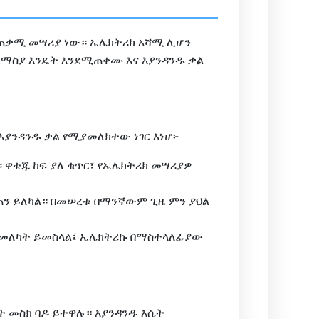
ዝ ጠቃሚ መሣሪያ ነው። ኤሌክትሪክ አሻሚ ሊሆን
ን ማስያ እንዴት እንደሚጠቀሙ እና እያንዳንዱ ቃል
እያንዳንዱ ቃል የሚያመለክተው ነገር እነሆ፦
 ዋቴጁ ከፍ ያለ ቁጥር፣ የኤሌክትሪክ መሣሪያዎ
ን ይለካል። በመሠረቱ በማንኛውም ጊዜ ምን ያህል
ት መለካት ይመስላል፤ ኤሌክትሪኩ በማስተላለፊያው
 መስክ ባዶ ይተዋሉ። እያንዳንዱ እሴት