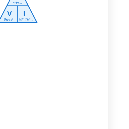
ዋት፣,,,
I
V
አምፕስ፣,,,
ቮልቴጅ