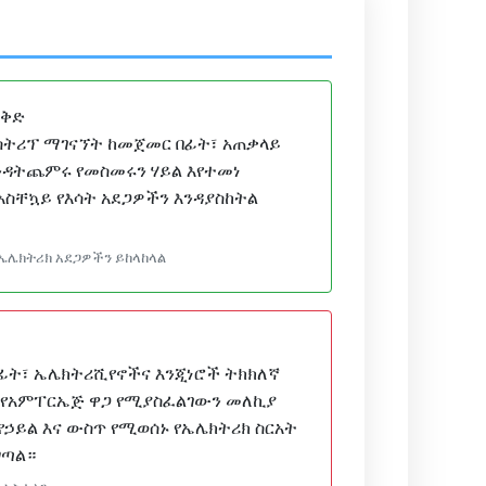
እቅድ
ስትሪፕ ማገናኘት ከመጀመር በፊት፣ አጠቃላይ
ንዳትጨምሩ የመስመሩን ሃይል እየተመነ
አስቸኳይ የእሳት አደጋዎችን እንዳያስከትል
የኤሌክትሪክ አደጋዎችን ይከላከላል
ፊት፣ ኤሌክትሪሺየኖችና እንጂነሮች ትክክለኛ
 የአምፐርኤጅ ዋጋ የሚያስፈልገውን መለኪያ
የኃይል እና ውስጥ የሚወሰኑ የኤሌክትሪክ ስርአት
ግጣል።