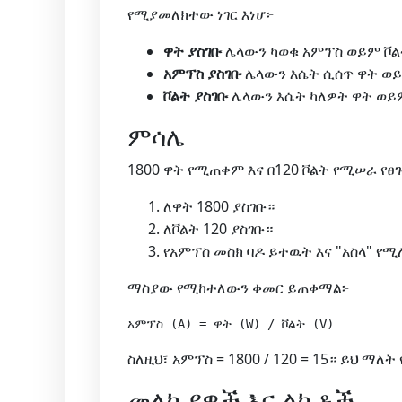
የሚያመለክተው ነገር እነሆ፦
ዋት ያስገቡ
ሌላውን ካወቁ አምፕስ ወይም ቮ
አምፕስ ያስገቡ
ሌላውን እሴት ሲሰጥ ዋት ወይ
ቮልት ያስገቡ
ሌላውን እሴት ካለዎት ዋት ወ
ምሳሌ
1800 ዋት የሚጠቀም እና በ120 ቮልት የሚሠራ የ
ለዋት 1800 ያስገቡ።
ለቮልት 120 ያስገቡ።
የአምፕስ መስክ ባዶ ይተዉት እና "አስላ" የ
ማስያው የሚከተለውን ቀመር ይጠቀማል፦
ስለዚህ፣
አምፕስ = 1800 / 120 = 15።
ይህ ማለት 
መለኪያዎች እና ልኬቶች