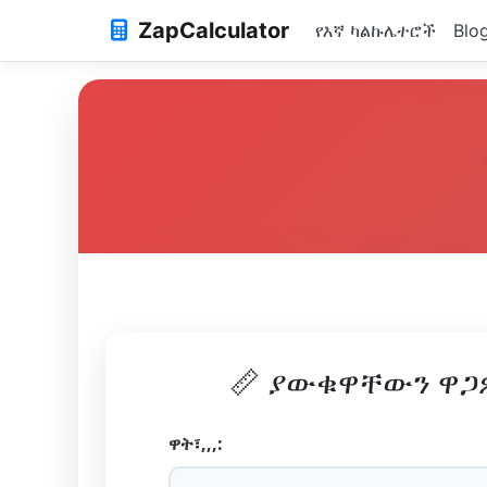
ZapCalculator
የእኛ ካልኩሌተሮች
Blo
📏 ያውቁዋቸውን ዋጋ
ዋት፣,,,: