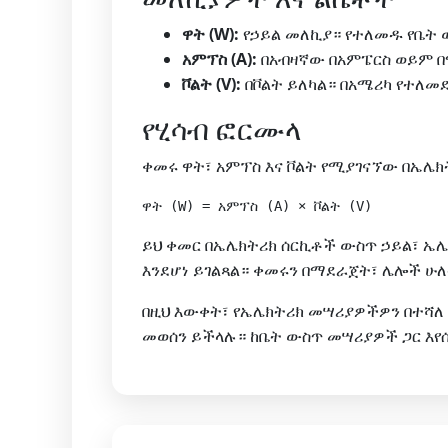
ዋት (W):
የኃይል መለኪያ። የተለመዱ የቤት 
አምፕስ (A):
በአብዛኛው በአምፔርስ ወይም በ
ቮልት (V):
በቮልት ይለካል። በአሜሪካ የተለመደ
የሂሳብ ፎርሙላ
ቀመሩ ዋት፣ አምፕስ እና ቮልት የሚያገናኘው በኤሌክ
ይህ ቀመር በኤሌክትሪክ ሰርኪቶች ውስጥ ኃይል፣ ኤሌክ
እንደሆነ ይገልጻል። ቀመሩን በማደራጀት፣ ሌሎች ሁ
በዚህ እውቀት፣ የኤሌክትሪክ መሣሪያዎችዎን በተሻለ 
መወሰን ይችላሉ። ከቤት ውስጥ መሣሪያዎች ጋር እየሰሩ