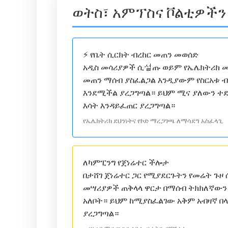
ወትስ፣ አምፕስና ቮልቲዎችን
⚡ የቤት ሲርክት ብረከር መጠን መወሰድ
አዲስ መሳሪያዎች ሲ설ጡ ወይም የኤሌክትሪክ 
መጠን ማሰብ ያስፈልጋል እንዲያውም የስርአቱ 
እንደሚችል ያረጋግጣል። ይህም ሚና ያለውን ተ
እሳት እንዳይፈጠር ያረጋግጣል።
የኤሌክትሪክ ደህንነትና የኮድ ማረጋገጫ ለማሳደግ አስፈላጊ
ለካምፒንግ የጀነሬተር ችሎታ
በታሸገ ጀነሬተር ጋር የሚያደርጉትን የመሬት ጉ
መሣሪያዎች ጠቅላላ ዋርታ በማሰብ ትክክለኛውን
አለቦት። ይህም ከሚያስፈልገው አቅም አብዛኛ በላ
ያረጋግጣል።