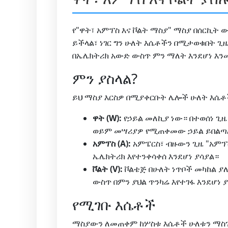
የ"ዋት፣ አምፕስ እና ቮልት ማስያ" ማስያ በሰርኪት
ይችላል፣ ነገር ግን ሁለት እሴቶችን በሚታወቁበት ጊ
በኤሌክትሪክ አውድ ውስጥ ምን ማለት እንደሆነ እን
ምን ያስላል?
ይህ ማስያ እርስዎ በሚያቀርቡት ሌሎች ሁለት እሴቶች
ዋት (W):
የኃይል መለኪያ ነው። በተወሰነ ጊዜ
ወይም መሣሪያዎ የሚጠቀመው ኃይል ይበልጣ
አምፕስ (A):
አምፔርስ፣ ብዙውን ጊዜ "አምፕ
ኤሌክትሪክ እየተንቀሳቀሰ እንደሆነ ያሳያል።
ቮልት (V):
ቮልቴጅ በሁለት ነጥቦች መካከል ያ
ውስጥ በምን ያህል ጥንካሬ እየተገፋ እንደሆነ 
የሚገቡ እሴቶች
ማስያውን ለመጠቀም ከሦስቱ እሴቶች ሁለቱን ማስገባ