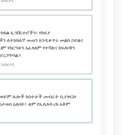
 አስፈላጊ
ትክክል ኢንቨርተሮችን፣ የክፍያ
ችን ለትክክለኛ መጠን እንዲቆጥሩ መልከ ኃይልና
ህም የስርዓቱን አፈጻጸም የተሻለና ክፍሎቹን
 ያረጋግጣል።
ያ አስፈላጊ
 ወይም ሌሎች ክስተቶች መብራት ሲያቀርቡ
ስታወስ አለበት፣ ቂም የኤሌክትሪክ አቅም
ጊ