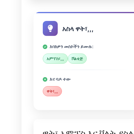
አስላ ዋት፣,,,
እባክዎን መስኮችን ይሙሉ:
አምፕስ፣,,,
ቮልቴጅ
እና ባዶ ተው
ዋት፣,,,
ዋት፣ አምፕስ እና ቮልት ያስ