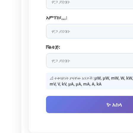
አምፕስ፣,,,:
ቮልቴጅ:
📐 ተቀባይነት ያላቸው አሃዶች:
µW, μW, mW, W, kW, 
mV, V, kV, µA, μA, mA, A, kA
✨ አስላ