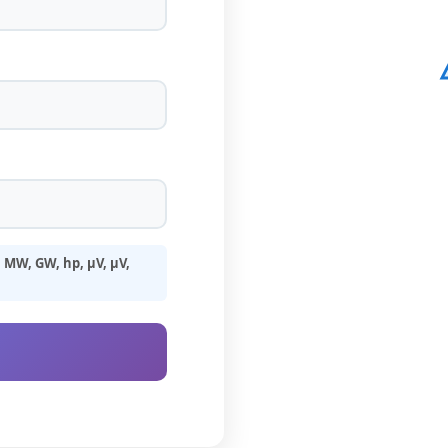
MW, GW, hp, µV, μV,