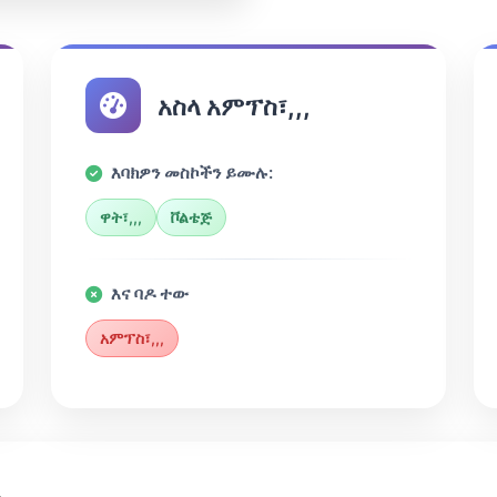
አስላ አምፕስ፣,,,
እባክዎን መስኮችን ይሙሉ:
ዋት፣,,,
ቮልቴጅ
እና ባዶ ተው
አምፕስ፣,,,
ሉ