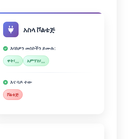
አስላ ቮልቴጅ
እባክዎን መስኮችን ይሙሉ:
ዋት፣,,,
አምፕስ፣,,,
እና ባዶ ተው
ቮልቴጅ