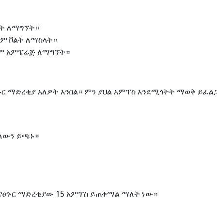
ልት ለማግኘት።
ም ቮልት ለማስላት።
ይም አምፔሬጅ ለማግኘት።
ፀጉር ማድረቂያ አለዎት እንበል። ምን ያህል አምፕስ እንደሚጎትት ማወቅ ይፈል
ሚለውን ይጫኑ።
የፀጉር ማድረቂያው 15 አምፕስ ይጠቀማል ማለት ነው።