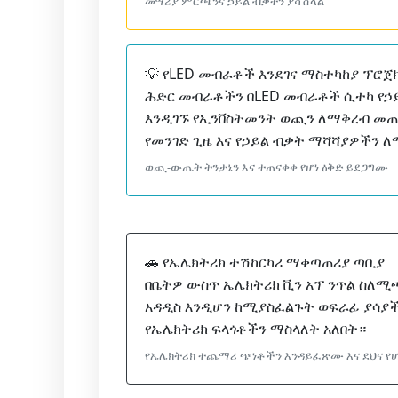
መሣሪያ ምርጫንና ኃይል ብቃትን ያሻሽላል
💡 የLED መብራቶች እንደገና ማስተካከያ ፕሮጀ
ሕድር መብራቶችን በLED መብራቶች ሲተካ የኃ
እንዲገኙ የኢንቨስትመንት ወጪን ለማቅረብ መጠ
የመንገድ ጊዜ እና የኃይል ብቃት ማሻሻያዎችን ለ
ወጪ-ውጤት ትንታኔን እና ተጠናቀቀ የሆነ ዕቅድ ይደጋግሙ
🚗 የኤሌክትሪክ ተሽከርካሪ ማቀጣጠሪያ ጣቢያ
በቤትዎ ውስጥ ኤሌክትሪክ ቪን አፕ ንጥል ስለ
አዳዲስ እንዲሆን ከሚያስፈልጉት ወፍራፊ ያሳያ
የኤሌክትሪክ ፍላጎቶችን ማስላለት አለበት።
የኤሌክትሪክ ተጨማሪ ጭነቶችን እንዳይፈጽሙ እና ደህና የሆ