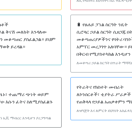
ለኢንዱስትሪ ደህንነትና ስራ ተፈጻሚነት
ክቶች
🔋 የፀሐይ ፓነል ስርዓት ንዴት
ይል ቅናሽ መለከት እንዳለው
ሲሮላር ኃይል ስርዓት ሲዘጋጁ በ
ን መቆጣጠር ያስፈልጋል። ይህም
መቆጣጠሪያዎችንና የባትሪ ባንኮ
ማወቅ ይረዳል።
አምፐር መረጋገጥ አለባቸው። ይ
በቅርብ የሚያስተካክል እንዲሆን
ለመቀጣሪ ኃይል ስርዓት በጥራት ማሻሻ
የትራትና የክስተት መብራት
ሚጫኑ፣ ተጨማሪ ጭነት ወይም
ለኮንሰርቶች፣ ቲያትራ ሥራዎች
ችሁ እሱን ፈትና ስለሚያስፈልጉ
የጠቅላላ የኃይል አጠቃቀምን ማ
ለዝግጅት እና ለምርት ደህንነት አስፈላ
ነ ኢቪ ማብረር እንዲሆን ያረጋግጣል