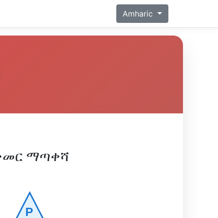
Amharic
ቀመር ማጣቀሻ
P