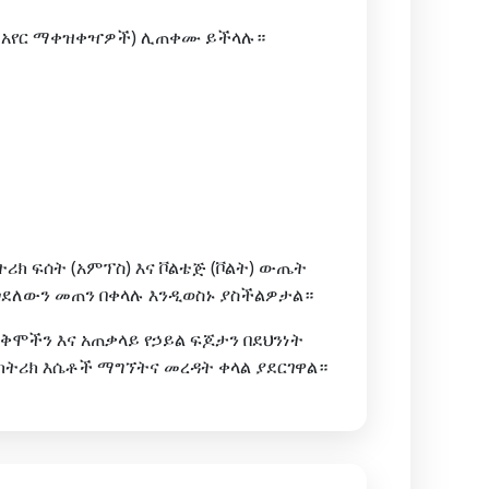
ንደ አየር ማቀዝቀዣዎች) ሊጠቀሙ ይችላሉ።
ሪክ ፍሰት (አምፕስ) እና ቮልቴጅ (ቮልት) ውጤት
ጎደለውን መጠን በቀላሉ እንዲወስኑ ያስችልዎታል።
ቅሞችን እና አጠቃላይ የኃይል ፍጆታን በደህንነት
ሌክትሪክ እሴቶች ማግኘትና መረዳት ቀላል ያደርገዋል።