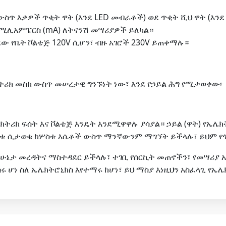
ውስጥ እቃዎች ጥቂት ዋት (እንደ LED መብራቶች) ወደ ጥቂት ሺህ ዋት (እ
ሚሊአምፔርስ (mA) ለትናንሽ መሣሪያዎች ይለካል።
ው የቤት ቮልቴጅ 120V ሲሆን፣ ብዙ አገሮች 230V ይጠቀማሉ።
ትሪክ መስክ ውስጥ መሠረታዊ ግንኙነት ነው፣ እንደ የኃይል ሕግ የሚታወቀው፦
ትሪክ ፍሰት እና ቮልቴጅ እንዴት እንደሚዋዋሉ ያሳያል። ኃይል (ዋት) የኤሌክት
ለቱ ሲታወቁ ከሦስቱ እሴቶች ውስጥ ማንኛውንም ማግኘት ይችላሉ፣ ይህም የ
ሁኔታ መረዳትና ማስተዳደር ይችላሉ፣ ተገቢ የሰርኪት መጠኖችን፣ የመሣሪያ አ
 ሆነ ስለ ኤሌክትሮኒክስ እየተማሩ ከሆነ፣ ይህ ማስያ እነዚህን አስፈላጊ የኤ