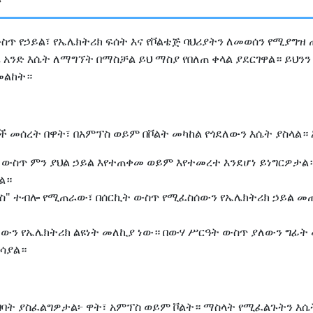
 ውስጥ የኃይል፣ የኤሌክትሪክ ፍሰት እና የቮልቴጅ ባህሪያትን ለመወሰን የሚያግ
ዜ አንድ እሴት ለማግኘት በማስቻል ይህ ማስያ የበለጠ ቀላል ያደርገዋል። ይህን
መልከት።
 መሰረት በዋት፣ በአምፕስ ወይም በቮልት መካከል የጎደለውን እሴት ያስላል። 
 ውስጥ ምን ያህል ኃይል እየተጠቀመ ወይም እየተመረተ እንደሆነ ይነግርዎታል።
ል።
ስ" ተብሎ የሚጠራው፣ በሰርኪት ውስጥ የሚፈስሰውን የኤሌክትሪክ ኃይል መጠ
ለውን የኤሌክትሪክ ልዩነት መለኪያ ነው። በውሃ ሥርዓት ውስጥ ያለውን ግፊ
ያሳያል።
ት ያስፈልግዎታል፦ ዋት፣ አምፕስ ወይም ቮልት። ማስላት የሚፈልጉትን እሴት