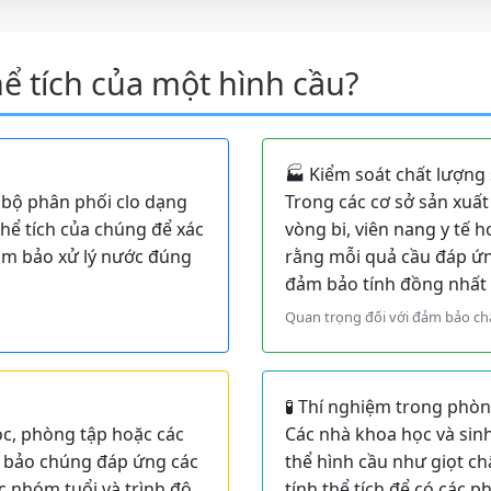
hể tích của một hình cầu?
🏭 Kiểm soát chất lượng
c bộ phân phối clo dạng
Trong các cơ sở sản xuấ
thể tích của chúng để xác
vòng bi, viên nang y tế 
đảm bảo xử lý nước đúng
rằng mỗi quả cầu đáp ứng
đảm bảo tính đồng nhất 
Quan trọng đối với đảm bảo chấ
🧪 Thí nghiệm trong phò
c, phòng tập hoặc các
Các nhà khoa học và sinh
ảm bảo chúng đáp ứng các
thể hình cầu như giọt c
c nhóm tuổi và trình độ
tính thể tích để có các p