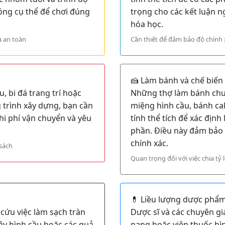
óng cụ thể để chơi đúng
trọng cho các kết luận 
hóa học.
à an toàn
Cần thiết để đảm bảo độ chính 
🍰 Làm bánh và chế biế
, bi đá trang trí hoặc
Những thợ làm bánh chu
 trình xây dựng, bạn cần
miệng hình cầu, bánh cak
chi phí vận chuyển và yêu
tính thể tích để xác định
phần. Điều này đảm bảo 
chính xác.
sách
Quan trọng đối với việc chia tỷ 
💊 Liều lượng dược phẩ
cứu việc làm sạch tràn
Dược sĩ và các chuyên gia
uây hình cầu hoặc các quả
nang hoặc viên thuốc hì