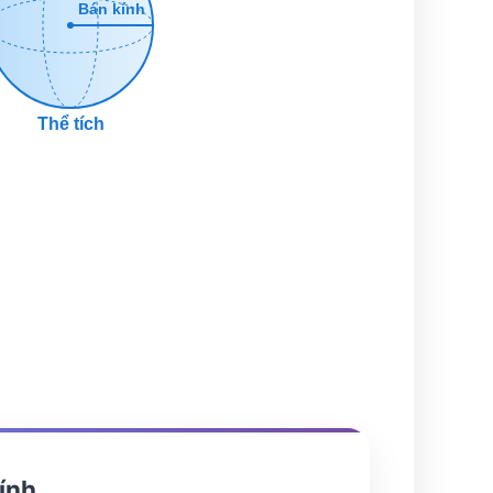
Bán kính
Thể tích
ính