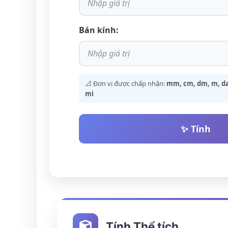
Bán kính:
📐 Đơn vị được chấp nhận:
mm, cm, dm, m, dam
mi
✨ Tính
Tính Thể tích