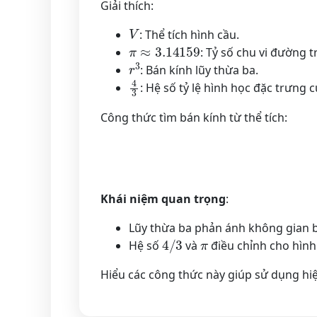
Giải thích:
V
: Thể tích hình cầu.
π
≈
3.14159
: Tỷ số chu vi đường 
r
3
: Bán kính lũy thừa ba.
4
3
: Hệ số tỷ lệ hình học đặc trưng 
Công thức tìm bán kính từ thể tích:
Khái niệm quan trọng
:
Lũy thừa ba phản ánh không gian b
4
/
3
π
Hệ số
và
điều chỉnh cho hình
Hiểu các công thức này giúp sử dụng hi