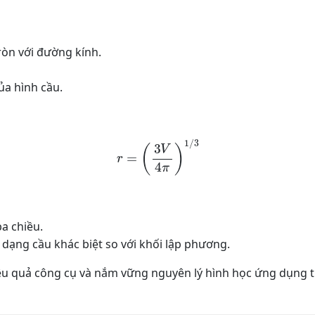
tròn với đường kính.
của hình cầu.
r
=
(
3
V
4
π
)
1
/
3
a chiều.
 dạng cầu khác biệt so với khối lập phương.
ệu quả công cụ và nắm vững nguyên lý hình học ứng dụng 