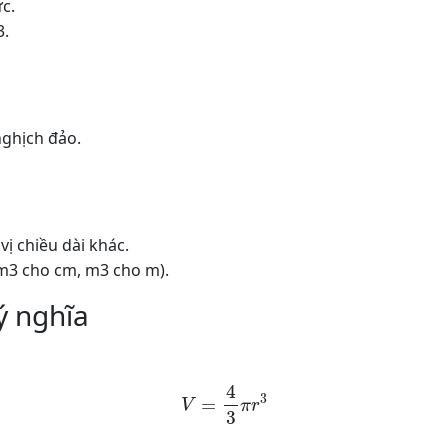
c.
3.
nghịch đảo.
vị chiều dài khác.
cm3 cho cm, m3 cho m).
ý nghĩa
V
=
4
3
π
r
3